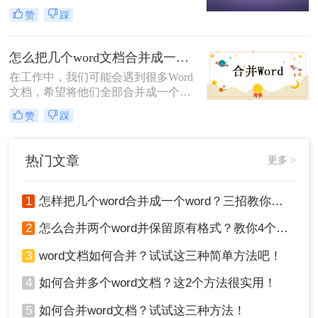
势，所以很多人喜欢用Word文档来编
赞
踩
辑文档，但是当文档越来越多，我们
查看的时候就会很不方便，可以使用
合并Word文档的方法，至于要怎么合
怎么把几个word文档合并成一个？不要只会复制黏贴，这样做1分钟就搞定
并word文档，今天就来给大家讲一
在工作中，我们可能会遇到很多Word
讲。
文档，希望将他们全部合并成一个文
档，一个一个拷贝的话真的太慢了，
赞
踩
还有可能被拷贝到哪个文档上，今天
小编将和您一起来学习一种怎么把几
个word文档合并成一个的方法，让你
热门文章
更多 >
不再苦恼合并多份Word文档的事情。
1
怎样把几个word合并成一个word？三招教你合并word！
2
怎么合并两个word并保留原有格式？教你4个方法！
3
word文档如何合并？试试这三种简单方法吧！
4
如何合并多个word文档？这2个方法很实用！
5
如何合并word文档？试试这三种方法！