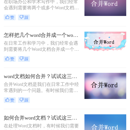
在职场办公和学术写作中，我们经常
会遇到需要将两个或多个Word文档合
并成一个文件的情况。例如，将各部
赞
踩
门的汇报材料汇总成一份总报告，或
者将论文的各个章节整合在一起。然
而，简单的复制粘贴往往会导致排版
怎样把几个word合并成一个word？三招教你合并word！
错乱、字体改变或页眉页脚丢失。
在日常工作和学习中，我们经常会遇
到需要将几个Word文档合并成一个文
档的情况。这种需求可能是为了整理
赞
踩
信息、编辑多个版本的文档，或者其
他各种目的。那么怎样把几个word合
并成一个word呢？在本文中，我们将
word文档如何合并？试试这三种简单方法吧！
介绍几种方法，让您轻松实现将多个
合并Word文档是我们在日常工作中经
Word文档合并成一个的操作。
常遇到的一个问题。有时候我们需要
将多个文档合并成一个，以便更好地
赞
踩
组织信息或进行打印。下面将介绍
word文档如何合并的方法和步骤，帮
助大家轻松完成这项任务。
如何合并word文档？试试这三种方法！
​在处理Word文档时，有时候我们需要