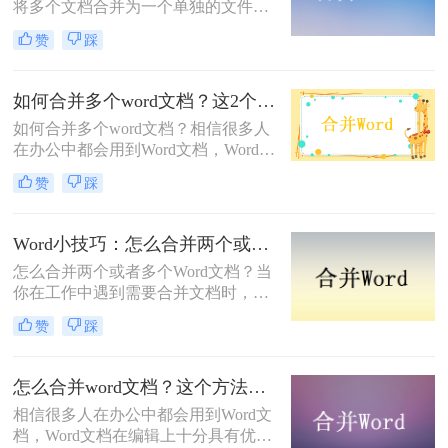
将多个文档合并为一个单独的文件。
这可能是为了整理信息、整合不同版
赞
踩
本的内容，或者为了方便打印和分
享。那么如何合并word文档呢？本文
将介绍三种简单的方法来合并Word文
如何合并多个word文档？这2个方法很实用！
档，帮助您根据实际情况选择最适合
如何合并多个word文档？相信很多人
您的方法。
在办公中都会用到Word文档，Word文
档在编辑上十分具有优势，所以很多
赞
踩
人喜欢用Word文档来编辑文档，但是
当文档越来越多，我们查看的时候就
会很不方便，可以使用合并word文档
Word小技巧：怎么合并两个或者多个Word文档
的方法，至于要怎么合并多个word文
怎么合并两个或者多个Word文档？当
档，今天就来给大家讲一讲。
你在工作中遇到需要合并文档时，你
会怎么做呢？手动合并还是借助工
赞
踩
具？如果份数不多，手动合并能解决
就不用工具，但是如果要合并Word文
档很多，那么就不得不借用工具了，
怎么合并word文档？这个方法很实用！
那么有什么好用的合并多个Word文档
相信很多人在办公中都会用到Word文
工具吗？下面就来给大家讲讲吧。
档，Word文档在编辑上十分具有优