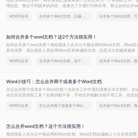
​在处理Word文档时，有时候我们需要将多个文档合并为一个单独的文件。
理信息、整合不同版本的内容，或者为了方便打印和分享。那么如何合并wo
将介绍三种简单的方法来合并Word文档，帮助您根据实际情况选择最适合
WORD合并
合并多个Word文档，正确打开方法
如何合并多个word文档？这2个方法很实用！
如何合并多个word文档？相信很多人在办公中都会用到Word文档，Word
具有优势，所以很多人喜欢用Word文档来编辑文档，但是当文档越来越多
候就会很不方便，可以使用合并word文档的方法，至于要怎么合并多个wor
WORD合并
合并多个Word文档，这个方法很简单
来给大家讲一讲。
Word小技巧：怎么合并两个或者多个Word文档
怎么合并两个或者多个Word文档？当你在工作中遇到需要合并文档时，你
动合并还是借助工具？如果份数不多，手动合并能解决就不用工具，但是如果
文档很多，那么就不得不借用工具了，那么有什么好用的合并多个Word文
WORD合并
怎么合并两个或者多个Word文档
就来给大家讲讲吧。
怎么合并word文档？这个方法很实用！
相信很多人在办公中都会用到Word文档，Word文档在编辑上十分具有优