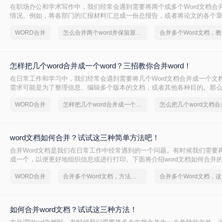
在职场办公和学术写作中，我们经常会遇到需要将两个或多个Word文档合
情况。例如，将各部门的汇报材料汇总成一份总报告，或者将论文的各个
然而，简单的复制粘贴往往会导致排版错乱、字体改变或页眉页脚丢失。
WORD合并
怎么合并两个word并保留原有格式
怎样把几个word合并成一个word？三招教你合并word！
在日常工作和学习中，我们经常会遇到需要将几个Word文档合并成一个文
需求可能是为了整理信息、编辑多个版本的文档，或者其他各种目的。那么怎
合并成一个word呢？在本文中，我们将介绍几种方法，让您轻松实现将多个
WORD合并
怎样把几个word合并成一个word
成一个的操作。
word文档如何合并？试试这三种简单方法吧！
合并Word文档是我们在日常工作中经常遇到的一个问题。有时候我们需要
成一个，以便更好地组织信息或进行打印。下面将介绍word文档如何合并
助大家轻松完成这项任务。
WORD合并
合并多个Word文档，方法超级简单
如何合并word文档？试试这三种方法！