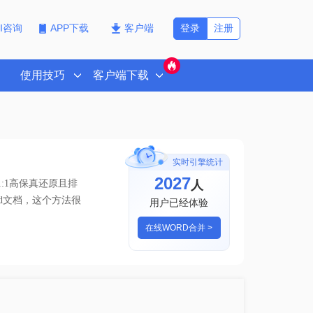
登录
注册
PI咨询
APP下载
客户端
使用技巧
客户端下载
实时引擎统计
2027
人
:1高保真还原且排
rd文档，这个方法很
用户已经体验
在线WORD合并 >