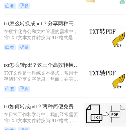
更好地分享、保存或打印。那么如何
赞
踩
将txt转换成pdf格式呢？以下将介绍四
种将txt转换成PDF格式的方法，供您
参考。
txt怎么转换成pdf？分享两种高效方法！
在数字化办公和文档管理的需求中，
将TXT文本文件转换为PDF格式是一
项常见的任务。PDF格式因其良好的
赞
踩
跨平台兼容性和不易篡改性而广受欢
迎。那么txt怎么转换成pdf呢？本文将
详细介绍两种不同的工具和方法，帮
txt怎么转pdf？这三个高效转换方法你值得拥有！
助您轻松将TXT文件转换为PDF。
TXT文件是一种纯文本格式，常用于
存储和分享文字信息。然而，在某些
情况下，我们可能需要将TXT文件转
赞
踩
换为PDF格式，以便更好地保留格
式、保护内容或方便分享。那么TXT
怎么转PDF呢？本文将为您介绍三种
txt如何转成pdf？两种简便免费方法分享！
将TXT转换为PDF的实用方法。
在日常工作和学习中，我们经常需要
将TXT文本文件转换为PDF格式，以
便更好地保留文件的内容和格式，或