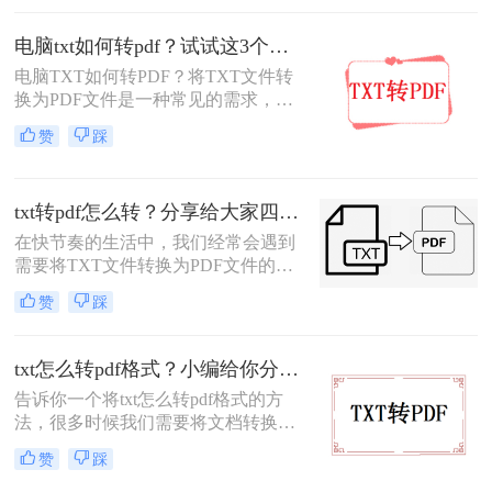
给他人，或者将一些电子书转换为
PDF格式进行阅读。那么，电脑上文
电脑txt如何转pdf？试试这3个方法！
本TXT转PDF怎么转呢？这里为大家
电脑TXT如何转PDF？将TXT文件转
提供几种常用的方法，无论你是电脑
换为PDF文件是一种常见的需求，尤
小白还是高手，都能轻松操作！
其在处理电子文档时。虽然TXT是一
赞
踩
种简单的文本文件格式，而PDF则是
一种更为复杂和通用的格式，但转换
过程并不复杂。下面将详细介绍如何
txt转pdf怎么转？分享给大家四个方法!
将TXT文件转换为PDF文件方法。
在快节奏的生活中，我们经常会遇到
需要将TXT文件转换为PDF文件的情
况。无论是为了方便阅读、保护文件
赞
踩
内容，还是为了分享给他人，将TXT
格式文件转换为PDF格式文件都是一
个不错的选择。那么txt转pdf怎么转
txt怎么转pdf格式？小编给你分享这三种简单的方法！
呢？今天我将为大家介绍几种快速而
告诉你一个将txt怎么转pdf格式的方
简便的方法，帮助您轻松完成这一任
法，很多时候我们需要将文档转换成
务。
pdf的格式，因为pdf不可编辑，这样
赞
踩
就可以保证文档不被修改了，那么我
们想要将txt转pdf需要怎么做呢？小编