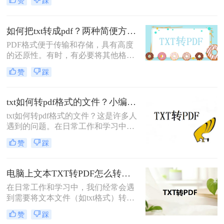
赞
踩
者为了满足特定的分享和打印需求。
TXT作为一种纯文本格式，虽然方便
阅读和编辑，但在某些情况下，我们
如何把txt转成pdf？两种简便方法分享！
可能更倾向于使用PDF格式，因为它
PDF格式便于传输和存储，具有高度
能在不同平台和设备上保持一致的显
的还原性。有时，有必要将其他格式
示效果。那么txt如何转成pdf呢？本文
的文件转换为PDF格式，例如将如何
将介绍几种简单高效的TXT转PDF的
赞
踩
把txt转成pdf。由于TXT属于文本源，
方法，帮助您轻松完成转换。
PDF分为文本源和图片源，因此市场
上的软件不能直接将TXT转换为
txt如何转pdf格式的文件？小编给你分享这几种简单的方法！
PDF（PDF可以直接转换为TXT，但
txt如何转pdf格式的文件？这是许多人
TXT不能直接转换为PDF）。TXT通
遇到的问题。在日常工作和学习中，
过修改文件后缀名称并将其转换为
我们常常需要将文本文件保存为pdf格
PDF，显然不起作用。那么，如何将
赞
踩
式，以方便传阅和打印。本文将为您
txt转pdf呢？
介绍几种常见的方法，帮助您快速解
决这个问题。
电脑上文本TXT转PDF怎么转？几种简单转换方法看一看！
在日常工作和学习中，我们经常会遇
到需要将文本文件（如txt格式）转换
成PDF文件的需求。比如，你可能需
赞
踩
要将一篇重要的文档以PDF格式发送