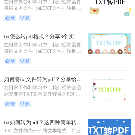
在日常办公和学习中，我们经常需要
将纯文本文件（如TXT文件）转换为
PDF格式，以便更好地分享、打印或
赞
踩
保留原始格式。那么怎么把txt文件转
成pd呢？本文将介绍两种简单实用的
方法，帮助您轻松将TXT文件转换为
txt怎么转pdf格式？分享3个实用方法！
PDF格式。
在日常工作和学习中，我们经常需要
将纯文本文件（如TXT文件）转换为
PDF格式，以便更好地分享、打印或
赞
踩
保留原始格式。那么txt怎么转pdf格式
呢？本文将介绍三种简单实用的方
法，帮助您轻松将TXT文件转换为
如何将txt文件转为pdf？分享给大家三个方法！
PDF格式。
在日常工作和学习中，我们经常会遇
到需要将TXT文本文件转换为PDF格
式的情况。PDF格式不仅易于分享和
赞
踩
阅读，而且具有更好的格式稳定性和
安全性。那么如何将TXT文件转为
PDF呢？以下将介绍三种常用的TXT
txt如何转为pdf？这四种简单转换方法看一看！
转PDF的方法，帮助您轻松实现文件
TXT文件作为一种纯文本格式，广泛
格式的转换。