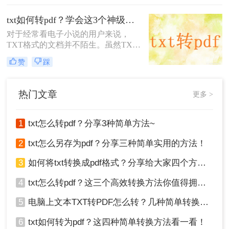
今天就来给大家整理了一下方法和步
txt如何转pdf？学会这3个神级方法，办公效率瞬间翻倍！
骤，一起来看看吧。
对于经常看电子小说的用户来说，
TXT格式的文档并不陌生。虽然TXT
文档只包含纯文本，不能插入图片和
赞
踩
表格，但它仍然是一个非常重要的文
档格式。但有时候也会因为一些阅读
器工具不支持TXT格式，而需要将
热门文章
更多 >
TXT转换为PDF格式。那么，txt如何
转pdf？接下来推荐二个可以尝试的方
法。
1
txt怎么转pdf？分享3种简单方法~
2
txt怎么另存为pdf？分享三种简单实用的方法！
3
如何将txt转换成pdf格式？分享给大家四个方法！
4
txt怎么转pdf？这三个高效转换方法你值得拥有！
5
电脑上文本TXT转PDF怎么转？几种简单转换方法看一看！
6
txt如何转为pdf？这四种简单转换方法看一看！