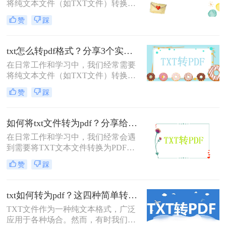
将纯文本文件（如TXT文件）转换为
PDF格式，以便更好地分享、打印或
赞
踩
保留原始格式。那么怎么把txt文件转
成pd呢？本文将介绍两种简单实用的
方法，帮助您轻松将TXT文件转换为
txt怎么转pdf格式？分享3个实用方法！
PDF格式。
在日常工作和学习中，我们经常需要
将纯文本文件（如TXT文件）转换为
PDF格式，以便更好地分享、打印或
赞
踩
保留原始格式。那么txt怎么转pdf格式
呢？本文将介绍三种简单实用的方
法，帮助您轻松将TXT文件转换为
如何将txt文件转为pdf？分享给大家三个方法！
PDF格式。
在日常工作和学习中，我们经常会遇
到需要将TXT文本文件转换为PDF格
式的情况。PDF格式不仅易于分享和
赞
踩
阅读，而且具有更好的格式稳定性和
安全性。那么如何将TXT文件转为
PDF呢？以下将介绍三种常用的TXT
txt如何转为pdf？这四种简单转换方法看一看！
转PDF的方法，帮助您轻松实现文件
TXT文件作为一种纯文本格式，广泛
格式的转换。
应用于各种场合。然而，有时我们可