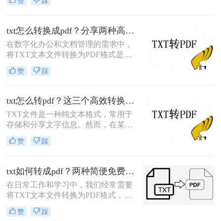
赞
踩
印或保留原始格式。那么txt怎么另存
为pdf呢？以下将介绍三种简单实用的
方法，帮助您轻松将TXT文件另存为
txt怎么转换成pdf？分享两种高效方法！
PDF。
在数字化办公和文档管理的需求中，
将TXT文本文件转换为PDF格式是一
项常见的任务。PDF格式因其良好的
赞
踩
跨平台兼容性和不易篡改性而广受欢
迎。那么txt怎么转换成pdf呢？本文将
详细介绍两种不同的工具和方法，帮
txt怎么转pdf？这三个高效转换方法你值得拥有！
助您轻松将TXT文件转换为PDF。
TXT文件是一种纯文本格式，常用于
存储和分享文字信息。然而，在某些
情况下，我们可能需要将TXT文件转
赞
踩
换为PDF格式，以便更好地保留格
式、保护内容或方便分享。那么TXT
怎么转PDF呢？本文将为您介绍三种
txt如何转成pdf？两种简便免费方法分享！
将TXT转换为PDF的实用方法。
在日常工作和学习中，我们经常需要
将TXT文本文件转换为PDF格式，以
便更好地保留文件的内容和格式，或
赞
踩
者为了满足特定的分享和打印需求。