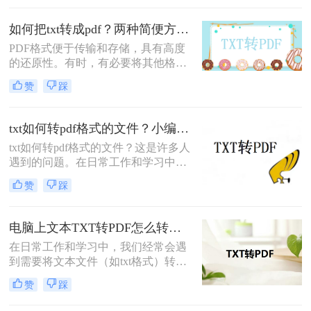
TXT作为一种纯文本格式，虽然方便
阅读和编辑，但在某些情况下，我们
如何把txt转成pdf？两种简便方法分享！
可能更倾向于使用PDF格式，因为它
PDF格式便于传输和存储，具有高度
能在不同平台和设备上保持一致的显
的还原性。有时，有必要将其他格式
示效果。那么txt如何转成pdf呢？本文
的文件转换为PDF格式，例如将如何
将介绍几种简单高效的TXT转PDF的
赞
踩
把txt转成pdf。由于TXT属于文本源，
方法，帮助您轻松完成转换。
PDF分为文本源和图片源，因此市场
上的软件不能直接将TXT转换为
txt如何转pdf格式的文件？小编给你分享这几种简单的方法！
PDF（PDF可以直接转换为TXT，但
txt如何转pdf格式的文件？这是许多人
TXT不能直接转换为PDF）。TXT通
遇到的问题。在日常工作和学习中，
过修改文件后缀名称并将其转换为
我们常常需要将文本文件保存为pdf格
PDF，显然不起作用。那么，如何将
赞
踩
式，以方便传阅和打印。本文将为您
txt转pdf呢？
介绍几种常见的方法，帮助您快速解
决这个问题。
电脑上文本TXT转PDF怎么转？几种简单转换方法看一看！
在日常工作和学习中，我们经常会遇
到需要将文本文件（如txt格式）转换
成PDF文件的需求。比如，你可能需
赞
踩
要将一篇重要的文档以PDF格式发送
给他人，或者将一些电子书转换为