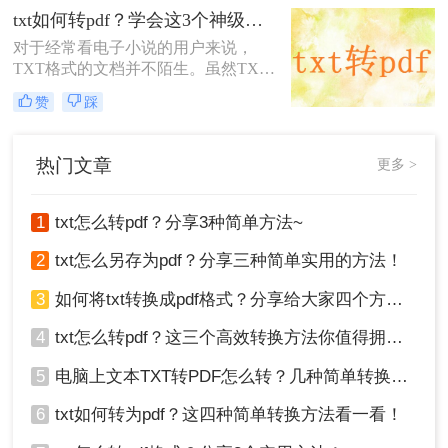
今天就来给大家整理了一下方法和步
txt如何转pdf？学会这3个神级方法，办公效率瞬间翻倍！
骤，一起来看看吧。
对于经常看电子小说的用户来说，
TXT格式的文档并不陌生。虽然TXT
文档只包含纯文本，不能插入图片和
赞
踩
表格，但它仍然是一个非常重要的文
档格式。但有时候也会因为一些阅读
器工具不支持TXT格式，而需要将
热门文章
更多 >
TXT转换为PDF格式。那么，txt如何
转pdf？接下来推荐二个可以尝试的方
法。
1
txt怎么转pdf？分享3种简单方法~
2
txt怎么另存为pdf？分享三种简单实用的方法！
3
如何将txt转换成pdf格式？分享给大家四个方法！
4
txt怎么转pdf？这三个高效转换方法你值得拥有！
5
电脑上文本TXT转PDF怎么转？几种简单转换方法看一看！
6
txt如何转为pdf？这四种简单转换方法看一看！