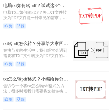
PDF格式进行阅读。那么，电脑上文
电脑txt如何转pdf？试试这3个方法！
本TXT转PDF怎么转呢？这里为大家
电脑TXT如何转PDF？将TXT文件转
提供几种常用的方法，无论你是电脑
换为PDF文件是一种常见的需求，尤
小白还是高手，都能轻松操作！
其在处理电子文档时。虽然TXT是一
赞
踩
种简单的文本文件格式，而PDF则是
一种更为复杂和通用的格式，但转换
过程并不复杂。下面将详细介绍如何
txt转pdf怎么转？分享给大家四个方法!
将TXT文件转换为PDF文件方法。
在快节奏的生活中，我们经常会遇到
需要将TXT文件转换为PDF文件的情
况。无论是为了方便阅读、保护文件
赞
踩
内容，还是为了分享给他人，将TXT
格式文件转换为PDF格式文件都是一
个不错的选择。那么txt转pdf怎么转
txt怎么转pdf格式？小编给你分享这三种简单的方法！
呢？今天我将为大家介绍几种快速而
告诉你一个将txt怎么转pdf格式的方
简便的方法，帮助您轻松完成这一任
法，很多时候我们需要将文档转换成
务。
pdf的格式，因为pdf不可编辑，这样
赞
踩
就可以保证文档不被修改了，那么我
们想要将txt转pdf需要怎么做呢？小编