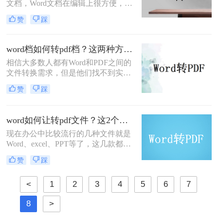
文档，Word文档在编辑上很方便，所
以得到广泛的使用，当我们需要将文
赞
踩
档发送给别人，又不希望文档内容被
修改时，就会将word转pdf文件格式，
这样就不用担心内容被修改的问题，
word档如何转pdf档？这两种方法教你如何转换
那么word单页如何转pdf文件呢？
相信大多数人都有Word和PDF之间的
文件转换需求，但是他们找不到实用
的word档转pdf档转换工具，所以常常
赞
踩
为此烦恼，今天，小编将给大家介绍
word档如何转pdf档的方法，希望能帮
助苦恼的朋友。
word如何让转pdf文件？这2个转换方法赶紧收藏起来
现在办公中比较流行的几种文件就是
Word、excel、PPT等了，这几款都是
经常会用到的编辑软件，但是偶尔也
赞
踩
需要将这些制作好的文件转换成PDF
的格式，当我们需要将word转pdf文件
<
1
2
3
4
5
6
7
格式时，那么word如何让转pdf文件
呢？如果你的工作经常和这些文档打
8
>
交道，那么就一定要学会这个word转
pdf文件技能。