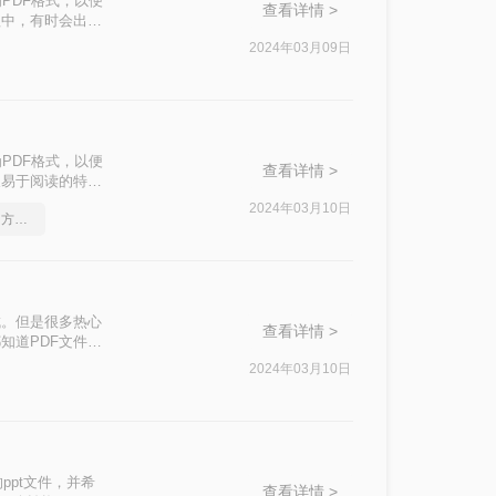
为PDF格式，以便
查看详情 >
程中，有时会出现
何无损导出pdf
2024年03月09日
为PDF格式，以便
查看详情 >
及易于阅读的特
df呢？本文将介
2024年03月10日
ppt文档如何转换成pdf？方法详细解析
成。但是很多热心
查看详情 >
知道PDF文件是
PT转PDF的方
2024年03月10日
ppt文件，并希
查看详情 >