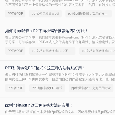
在日常办公和学习中，我们经常需要将PowerPoint（PPT）演示文稿转换
在不同设备和平台上保持格式的一致性和内容的完整性。然而，在转换过
格式错乱、图像模糊或文字丢失等问题，导致转换结果并不理想。那么ppt如
PPT转PDF
ppt如何无损导出pdf
ppt转pdf转换器，实用的方法来了
呢？本文将介绍四种实用方法。
如何将ppt转换pdf？下面小编给推荐这四种方法！
在日常办公和学习中，我们经常需要将PowerPoint（PPT）演示文稿转换
于分享、打印或存档。PDF格式的文件具有跨平台兼容性、格式稳定性以
点，因此，将PPT转换为PDF是一个十分常见的需求。那么如何将ppt转换p
PPT转PDF
ppt文档如何转换成pdf？不错的软件推荐
绍四种实用的方法，帮助您轻松将PPT转换为PDF。
PPT如何转化PDF格式？这三种方法特别好用！
做过PPT的朋友都知道做一个完整精致的PPT文件需要很大的努力才能完
的网友会上传PPT供网友参考，但是怕自己的作品被别人随意修改。他们都
不能修改的，那么如何将PPT如何转化PDF格式呢？下面就给大家分享一下P
PPT转PDF
PPT如何转化PDF格式
ppt批量转pdf，超好用的方法
法吧。
ppt咋转换pdf？这三种转换方法超实用！
由于无法将pdf格式的文本复制成pdf格式的文本，因此需要转换到pdf格式的