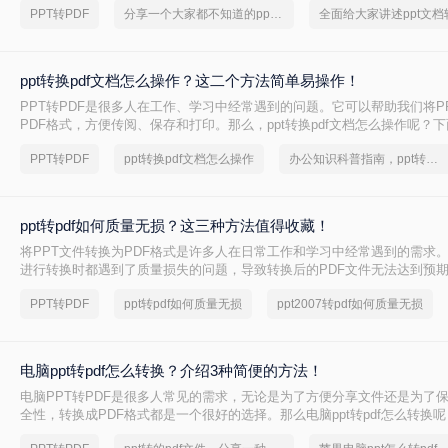
PPT转PDF
分享一个大家都不知道的ppt文档转pdf文件方法
ppt转换pdf文档怎么操作？这二个方法简单易操作！
PPT转PDF是很多人在工作、学习中经常遇到的问题。它可以帮助我们将P
PDF格式，方便传阅、保存和打印。那么，ppt转换pdf文档怎么操作呢？
家详细介绍一下。
PPT转PDF
ppt转换pdf文档怎么操作
办公知识科普指南，ppt转换成pdf的操作方法
ppt转pdf如何质量无损？这三种方法值得收藏！
将PPT文件转换为PDF格式是许多人在日常工作和学习中经常遇到的需求
进行转换时都遇到了质量损失的问题，导致转换后的PDF文件无法达到预
PPT转PDF如何质量无损呢？本文将为您介绍三种方法，帮助您实现PPT转
PPT转PDF
ppt转pdf如何质量无损
ppt2007转pdf如何质量无损
目标。
电脑ppt转pdf怎么转换？介绍3种简便的方法！
电脑PPT转PDF是很多人常见的需求，无论是为了方便分享文件还是为了
全性，转换成PDF格式都是一个很好的选择。那么电脑ppt转pdf怎么转换
绍3种简便的方法，让您轻松将PPT转换成PDF，省去繁琐的操作步骤。