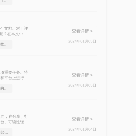
苹果电脑ppt怎么转pdf，【详细介绍】
PT文档。对于许
查看详情 >
换呢？在本文中，
2024年01月05日
这里有份ppt文档转pdf的教程，你收好了
一项重要任务。特
查看详情 >
备和平台上进行共
换PDF文档怎么
2024年01月05日
手机ppt转pdf，简单高效的转换方法
。然而，在分享、打
查看详情 >
平台、可读性强和
巧和注意事项。
2024年01月04日
全面给大家讲述ppt文档转pdf文件