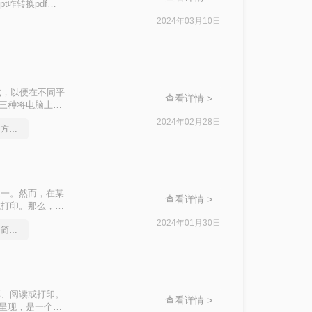
咋转换pdf
2024年03月10日
格式，以便在不同平
查看详情 >
绍三种将电脑上的
和第三方软件。
2024年02月28日
ppt转pdf转换器，实用的方法来了
之一。然而，在某
查看详情 >
或打印。那么，电
2024年01月30日
ppt文档如何转换成pdf？简单易学的方法
享、阅读或打印。
查看详情 >
量呈现，是一个常