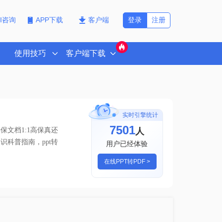
登录
注册
PI咨询
APP下载
客户端
使用技巧
客户端下载
实时引擎统计
7505
人
文档1:1高保真还
识科普指南，ppt转
用户已经体验
在线PPT转PDF >