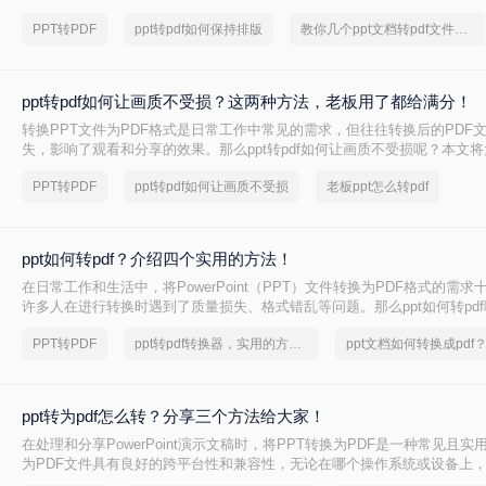
见的问题。本文将为您介绍四种方法，帮助您在将PPT转换为PDF时保持
PPT转PDF
ppt转pdf如何保持排版
教你几个ppt文档转pdf文件的方法
ppt转pdf如何让画质不受损？这两种方法，老板用了都给满分！
转换PPT文件为PDF格式是日常工作中常见的需求，但往往转换后的PDF
失，影响了观看和分享的效果。那么ppt转pdf如何让画质不受损呢？本文
方法，帮助提高PPT转PDF的画质保真度，让您的文件更清晰、更逼真。
PPT转PDF
ppt转pdf如何让画质不受损
老板ppt怎么转pdf
ppt如何转pdf？介绍四个实用的方法！
在日常工作和生活中，将PowerPoint（PPT）文件转换为PDF格式的需
许多人在进行转换时遇到了质量损失、格式错乱等问题。那么ppt如何转pd
顺利完成PPT转PDF的任务，本文将为您介绍四个实用的方法，确保转换
PPT转PDF
ppt转pdf转换器，实用的方法来了
ppt转为pdf怎么转？分享三个方法给大家！
​在处理和分享PowerPoint演示文稿时，将PPT转换为PDF是一种常见且
为PDF文件具有良好的跨平台性和兼容性，无论在哪个操作系统或设备上
一致性和清晰度。那么ppt转为pdf怎么转呢？以下是三种将PPT转换为PD