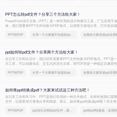
PPT怎么转pdf文件？分享三个方法给大家！
PowerPoint演示文稿（PPT）是一种常用的演示和展示工具，广泛应用
候，我们需要将PPT文件转换为PDF格式，以便更方便地分享、打印或在线
怎么转pdf文件呢？本文将介绍三种简单易行的PPT转PDF的方法，帮助
PPT转PDF
分享一个大家都不知道的ppt文档转pdf文件方法
务。
ppt如何转pdf文件？分享两个方法给大家！
在日常工作和生活中，我们经常需要将PPT文件转换为PDF格式。PPT是
示工具，可以创建动态、交互式的演示文稿，而PDF则是一种稳定且兼容
适用于文档共享、打印和存档。本文将详细介绍ppt如何转pdf文件，并提
PPT转PDF
分享一个大家都不知道的ppt文档转pdf文件方法
技巧，帮助您提高工作效率和减少混乱。
如何将ppt转换成pdf？大家来试试这三种方法吧！
在日常工作和学习中，PPT是我们常用的一种文件格式，但有时候我们需要
文件，以便更加方便地分享和阅读。那么，如何将ppt转换成pdf呢？本文
单而高效的方法，帮助您轻松完成转换。
PPT转PDF
ppt演示文档转pdf文件，跟小编来学习吧