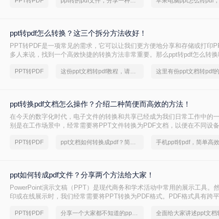
PPT转PDF
ppt转的pdf文件，分享一种简单的方法
ppt转pdf怎么转换？这三个拆分方法收好！
PPT转PDF是一项常见的需求，它可以让我们更方便地分享和存储或打印P
多人来说，找到一个高效快捷的转换方法非常重要。那么ppt转pdf怎么转
我将向您介绍几种实现PPT转PDF的方法，助您快速完成转换任务。
PPT转PDF
这份ppt文档转pdf教程，请收好！
ppt转换pdf文档怎么操作？介绍二种简便而高效的方法！
在今天的数字化时代，电子文件的转换和共享已经成为我们日常工作中的
别是在工作场景中，经常需要将PPT文件转换为PDF文档，以便在不同设
享和浏览。本文将为大家介绍二种简便而高效的方法，帮助大家解决PPT转
PPT转PDF
ppt文档如何转换成pdf？简单高效的恢复方法
操作的难题。
ppt如何转成pdf文件？分享两个方法给大家！
PowerPoint演示文稿（PPT）是现代商务和学术活动中常用的展示工具
印或在线展示时，我们经常需要将PPT转换为PDF格式。PDF格式具有跨
安全性高等优点。本文将介绍ppt如何转成pdf文件，并提供一些相关的技
PPT转PDF
分享一个大家都不知道的ppt文档转pdf文件方法