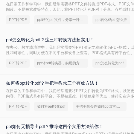
在日常工作和学习中，我们经常需要将PPT文件转换成PDF格式。PDF文
阅读、不易被篡改等特点，因此，将PPT转化为PDF对于分享、存档或打
么PPT转化成PDF怎么弄呢？本文将介绍几种常见的PPT转PDF的方法，
PPT转PDF
ppt转的pdf文件，分享一种简单的方法
ppt转化成pdf怎么弄
换。
ppt怎么转化为pdf？这三种转换方法超实用！
在办公、教学或演讲中，我们经常需要将PPT演示文稿转化为PDF格式，
性和可读性，同时方便在不同平台和设备上查看。PDF格式具有跨平台性
点，使得内容分享和传播更为便捷。那么ppt怎么转化为pdf呢？我们将介绍
PPT转PDF
ppt转pdf转换器，实用的方法来了
ppt怎么转化为pdf
为PDF的方法，帮助您轻松实现格式转换。
如何将ppt转化pdf？手把手教您三个有效方法！
在日常的工作和学习中，我们经常需要将PPT文件转化为PDF格式，以便
内容。PDF格式具有跨平台、不易被篡改、排版稳定等优点，使得它在许
文件格式。那么，如何将PPT转化为PDF呢？下面将为您详细介绍几种常
PPT转PDF
如何将ppt转化pdf
手把手教会你如何ppt文档转pdf
ppt如何无损导出pdf？推荐这四个实用方法给你！