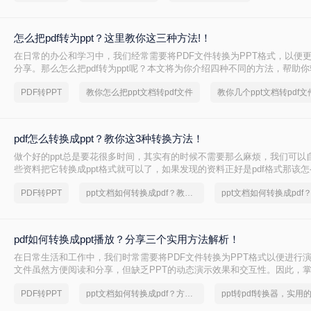
怎么把pdf转为ppt？这里教你这三种方法!！
在日常的办公和学习中，我们经常需要将PDF文件转换为PPT格式，以便
分享。那么怎么把pdf转为ppt呢？本文将为你介绍四种不同的方法，帮助你
PPT的转换。
PDF转PPT
教你怎么把ppt文档转pdf文件
pdf怎么转换成ppt？教你这3种转换方法！
做个好的ppt总是要花很多时间，其实有的时候不需要那么麻烦，我们可以
些资料把它转换成ppt格式就可以了，如果发现的资料正好是pdf格式那该
下面我就会教你怎样把pdf怎么转换成ppt，以下是pdf转ppt的操作步骤。
PDF转PPT
ppt文档如何转换成pdf？教你一个小技巧
pdf如何转换成ppt播放？分享三个实用方法解析！
在日常生活和工作中，我们时常需要将PDF文件转换为PPT格式以便进行演
文件虽然方便阅读和分享，但缺乏PPT的动态演示效果和交互性。因此，掌
换为PPT播放的方法显得尤为重要。那么PDF如何转换成PPT播放呢？本
PDF转PPT
ppt文档如何转换成pdf？方法详细解析
实用的转换方法，帮助您轻松实现PDF到PPT的转换并顺利播放。