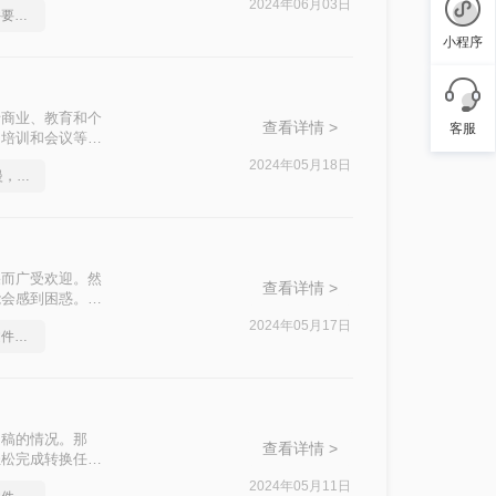
2024年06月03日
好用的ppt转换成pdf软件要和好朋友分享
小程序
括商业、教育和个
查看详情 >
客服
、培训和会议等场
和演示内容，那么
2024年05月18日
不是这届员工工作效率慢，是你不会ppt转换成pdf这一招！
果而广受欢迎。然
查看详情 >
能会感到困惑。本
巧，帮助您轻松完
2024年05月17日
教你几个ppt文档转pdf文件的方法
文稿的情况。那
查看详情 >
轻松完成转换任
2024年05月11日