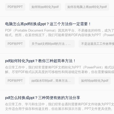
和演示内容。因此，掌握pdf如何转化为ppt对于提高工作效率和分享文档
PDF转PPT
如何转ppt转化为pdf
如何在电脑上将ppt转化为pdf
电脑怎么将pdf转换成ppt？这三个方法你一定需要！
PDF（Portable Document Format）因其跨平台、不易修改的特性，
格式。然而，在某些情况下，我们可能希望将PDF内容转换为PPT（PowerP
便进行演示或编辑。本文将详细介绍电脑怎么将pdf转换成ppt。
PDF转PPT
关于ppt文档转pdf的方法，你一定要学会
pdf如何转化为ppt？教你三种超简单方法！
在日常工作中，我们经常需要将PDF文档转化为PPT（PowerPoint）格
解。尽管PDF格式以其高度的可移植性和阅读稳定性著称，但在需要编辑
PPT格式往往更为方便。那么PDF如何转化为PPT呢？本文将详细介绍几种
PDF转PPT
ppt加水印转pdf，简单方法教你一招
如何转ppt转化为pdf
PPT的方法，帮助读者轻松完成这一转换过程。
pdf怎么转换成ppt？三种简便有效的方法分享
在日常工作、学习和生活中，我们经常会遇到需要将PDF文件转换为PPT文
文件适合用于保存和传递文档，但在展示和演示方面，PPT文件更具优势。那
转换成ppt呢？接下来，我将向大家介绍三种简便有效的方法，帮助你快速