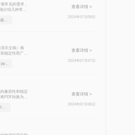
是一项常见的需求，
查看详情 >
详细介绍几种常用
2024年07月09日
ppt演示文档转pdf文件，超高效图文教程推荐
nt演示文稿）格
查看详情 >
内容稳定性而广受
ppt呢？本文将
2024年07月07日
花一分钟了解这份教程，ppt转换成pdf不再是难题
。
其良好的兼容性和稳定
查看详情 >
将PDF转换为
电脑上将pdf转
2024年07月06日
ppt文档如何转换成pdf？方法详细解析