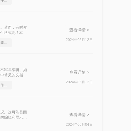
教你几个ppt文档转pdf文件的方法
一。然而，有时候
查看详情 >
PT格式呢？本文
2024年05月12日
ppt文档如何转换成pdf？简单高效的恢复方法
件不容易编辑。如
查看详情 >
习中常见的文档，
你如何操作。下面
2024年05月12日
ppt转pdf字体，正确的操作方法
情况。这可能是因
查看详情 >
活的编辑和展示。
法。
2024年05月04日