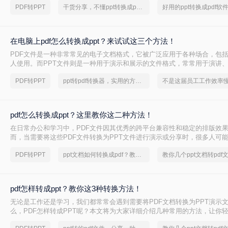
PDF转PPT
干货分享，不懂ppt转换成pdf的朋友快快收藏起来
程。
在电脑上pdf怎么转换成ppt？来试试这三个方法！
PDF文件是一种非常常见的电子文档格式，它被广泛应用于各种场合，包
人使用。而PPT文件则是一种用于演示和展示的文件格式，常常用于演讲
合。如果你有一个PDF文件，想要将其转换为PPT文件，以便更好地展示
PDF转PPT
ppt转pdf转换器，实用的方法来了
你来对地方了。在本文中，我将教给你在电脑上pdf怎么转换成ppt的方法。
pdf怎么转换成ppt？这里教你这二种方法！
在日常办公和学习中，PDF文件因其优秀的跨平台兼容性和稳定的排版效
而，当需要将这些PDF文件转换为PPT文件进行演示或分享时，很多人可
文将为您详细介绍PDF怎么转换成PPT的几种方法，并附上一些实用的技
PDF转PPT
ppt文档如何转换成pdf？教你一个小技巧
成这一转换过程。
pdf怎样转成ppt？教你这3种转换方法！
无论是工作还是学习，我们都常常会遇到需要将PDF文档转换为PPT演示
么，PDF怎样转成PPT呢？本文将为大家详细介绍几种常用的方法，让你
务。