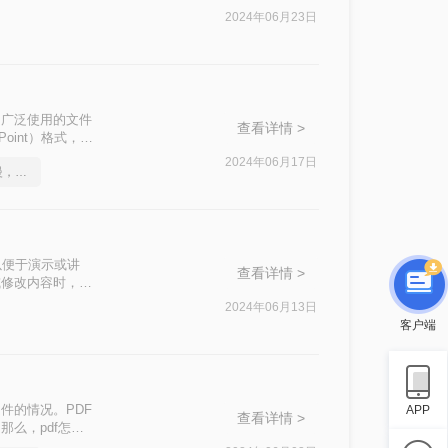
内容至关重要。
2024年06月23日
成为了广泛使用的文件
查看详情 >
oint）格式，以
2024年06月17日
不是这届员工工作效率慢，是你不会ppt转换成pdf这一招！
式以便于演示或讲
查看详情 >
或修改内容时，
将PDF转化为
2024年06月13日
客户端
件的情况。PDF
APP
查看详情 >
么，pdf怎么
完成这一转换过