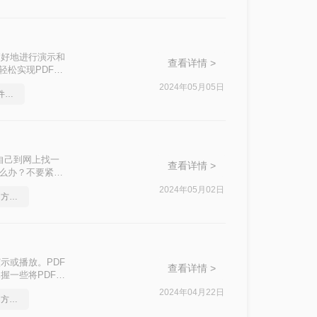
更好地进行演示和
查看详情 >
轻松实现PDF到
2024年05月05日
教你几个ppt文档转pdf文件的方法
自己到网上找一
查看详情 >
怎么办？不要紧，
2024年05月02日
ppt文档如何转换成pdf？方法详细解析
示或播放。PDF
查看详情 >
握一些将PDF转
文将为您介绍三种
2024年04月22日
ppt转pdf转换器，实用的方法来了