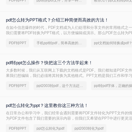
PDF转PPT
ppt转的pdf文件，分享一种简单的方法
pdf怎么转为PPT格式？介绍三种简便而高效的方法！
在如今信息爆炸的时代，PDF文档成为人们处理和分享文件的常用格式之
我们需要将PDF转换为PPT格式，以方便编辑或演示。那么PDF怎么转为P
将为您详细介绍三种简便而高效的方法。
PDF转PPT
手机ppt转pdf，简单高效的转换方法
pdf转ppt怎么操作？快把这三个方法学起来！
大多数时候，我们从互联网上下载的文档格式是PDF。我们都知道PDF文
果我们想编辑，我们必须将其转换为其他格式。PPT文档是我们工作和学
如何pdf转ppt？很多人不知道如何使用pdf转ppt怎么操作。小编今天会教
PDF转PPT
ppt2003转pdf，这个方法赶紧学起来
一起来看看吧，希望能帮助到大家。
pdf怎么转化为ppt？这里教你这三种方法！
在日常办公和学习中，我们经常会遇到需要将PDF文件转化为PPT文件的
为PDF文件包含了我们需要的演示内容，但我们又希望在PPT中进行更灵
那么PDF怎么转化为PPT呢？以下将详细介绍几种将PDF转化为PPT的方
PDF转PPT
ppt怎么转化为pdf
ppt2003转化为pdf