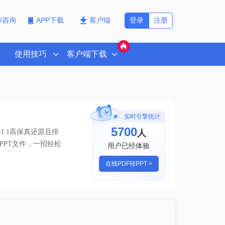
登录
注册
PI咨询
APP下载
客户端
使用技巧
客户端下载
实时引擎统计
5700
人
:1高保真还原且排
成PPT文件，一招轻松
用户已经体验
在线PDF转PPT >