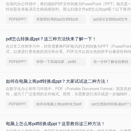
​在现代办公环境中，将扫描的PDF文件转换为PowerPoint（PPT）格式
特别是在准备演示文稿或报告时。那么扫描文件pdf怎么转ppt呢？以下将
的转换方法。
PDF转PPT
求推荐好用的ppt文档转pdf文件工具
pdf怎么转换成ppt？这三种方法快来了解一下！
在日常工作和学习中，经常需要将PDF格式的文档转换为PPT（PowerPoi
式，以便进行更有效的演示和分享。PDF文件以其出色的跨平台兼容性和
欢迎，但在需要进行动态展示时，PPT则显得更为合适。那么pdf怎么转换成
PDF转PPT
仰望一下高端玩家，ppt转换成pdf轻轻松松
详细介绍几种将PDF转换为PPT的实用方法，帮助读者轻松完成转换任务
如何在电脑上将pdf转换成ppt？大家试试这二种方法！
在数字化办公和学习环境中，PDF（Portable Document Format）因
性，成为了广泛使用的文件格式。然而，当需要进行演示或进一步编辑时，
PPT（PowerPoint演示文稿）格式就显得尤为重要。本文将详细介绍如何在
PDF转PPT
如何在电脑上将ppt转化为pdf
换成ppt的转换过程，并探讨几种常用的转换方法。
电脑上怎么将pdf转换成ppt？这里教你这三种方法！