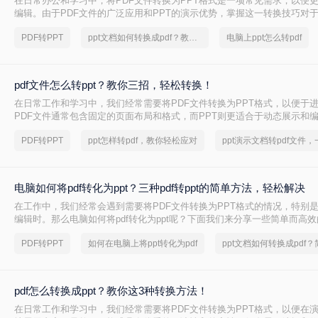
在日常办公和学习中，将PDF文件转换为PPT格式是一项常见需求，以便
编辑。由于PDF文件的广泛应用和PPT的演示优势，掌握这一转换技巧对
关重要。本文将详细介绍电脑上怎么将pdf转换成ppt的几种方法。
PDF转PPT
ppt文档如何转换成pdf？教你一个小技巧
电脑上ppt怎么转pdf
pdf文件怎么转ppt？教你三招，轻松转换！
在日常工作和学习中，我们经常需要将PDF文件转换为PPT格式，以便于
PDF文件通常包含固定的页面布局和格式，而PPT则更适合于动态展示和编
件怎么转ppt呢？下面将详细介绍几种常用的PDF转PPT的方法，帮助您轻
PDF转PPT
ppt怎样转pdf，教你轻松应对
换。
电脑如何将pdf转化为ppt？三种pdf转ppt的简单方法，轻松解决
在工作中，我们经常会遇到需要将PDF文件转换为PPT格式的情况，特别
编辑时。那么电脑如何将pdf转化为ppt呢？下面我们来分享一些简单而高
快速将PDF文件转为PPT，节省宝贵的时间。
PDF转PPT
如何在电脑上将ppt转化为pdf
pdf怎么转换成ppt？教你这3种转换方法！
在日常工作和学习中，我们经常需要将PDF文件转换为PPT格式，以便在