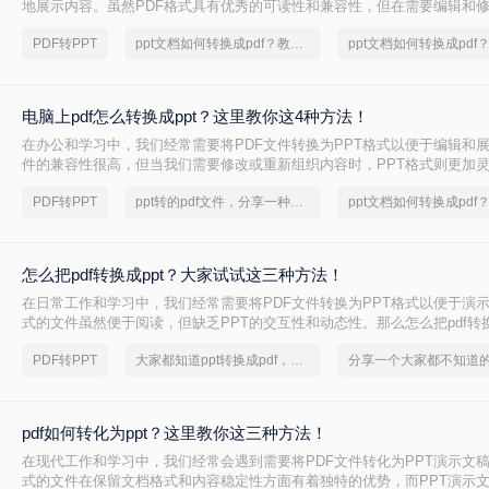
地展示内容。虽然PDF格式具有优秀的可读性和兼容性，但在需要编辑和修
格式则更为灵活和方便。那么pdf怎么转换成ppt呢？下面将介绍三种将PDF
PDF转PPT
ppt文档如何转换成pdf？教你一个小技巧
法，帮助你轻松实现这一需求。
电脑上pdf怎么转换成ppt？这里教你这4种方法！
在办公和学习中，我们经常需要将PDF文件转换为PPT格式以便于编辑和展
件的兼容性很高，但当我们需要修改或重新组织内容时，PPT格式则更加
pdf怎么转换成ppt呢？以下是四种在电脑上将PDF转换为PPT的方法。
PDF转PPT
ppt转的pdf文件，分享一种简单的方法
怎么把pdf转换成ppt？大家试试这三种方法！
在日常工作和学习中，我们经常需要将PDF文件转换为PPT格式以便于演示
式的文件虽然便于阅读，但缺乏PPT的交互性和动态性。那么怎么把pdf转换
将介绍几种常见的PDF转PPT的方法，并推荐一些实用的转换工具，帮助
PDF转PPT
大家都知道ppt转换成pdf，你还不知道？
务。
pdf如何转化为ppt？这里教你这三种方法！
在现代工作和学习中，我们经常会遇到需要将PDF文件转化为PPT演示文稿
式的文件在保留文档格式和内容稳定性方面有着独特的优势，而PPT演示