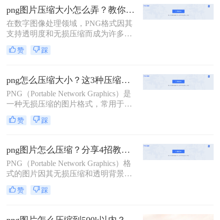
文件在网络上的传输速度。特别是在
png图片压缩大小怎么弄？教你3种实用的方法!
需要上传到某些网站或系统时，文件
在数字图像处理领域，PNG格式因其
大小常常受到限制，例如100KB。那
支持透明度和无损压缩而成为许多设
么png图片怎么压缩到100kb呢？本文
计师和开发者的首选。然而，随着高
将详细介绍3种有效的方法，帮助用
赞
踩
分辨率图像和复杂设计的普及，PNG
户将PNG图片压缩到100KB，提高工
文件有时可能变得相对较大，对于网
作效率。
络加载和存储来说并不理想。那么
png怎么压缩大小？这3种压缩方法值得收藏！
png图片压缩大小怎么弄呢？本文将
PNG（Portable Network Graphics）是
详细介绍3种有效的方法，帮助用户
一种无损压缩的图片格式，常用于需
轻松压缩PNG图片，提高工作效率。
要透明背景的图像。然而，PNG图片
赞
踩
有时会因为其无损压缩的特性而占用
较大的存储空间，特别是在包含复杂
图像和大量颜色信息时。那么png怎
png图片怎么压缩？分享4招教您解决问题！
么压缩大小呢？本文将介绍三种压缩
PNG（Portable Network Graphics）格
PNG图片大小的方法。
式的图片因其无损压缩和透明背景支
持而受到广泛应用，但有时其文件大
赞
踩
小可能过大，影响加载速度和用户体
验。那么png图片怎么压缩呢？本文
将介绍四种压缩PNG图片的方法，帮