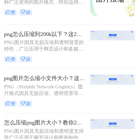
种广泛使用的图片格式，特别适用于
需要透明背景的图像。然而，PNG文
赞
踩
件通常比JPEG格式的文件体积更大，
这在需要上传图片到网站、通过电子
邮件发送或节省存储空间时可能成为
png怎么压缩到200k以下？这2种方法教你快速压缩!
一个问题。那么png图片如何压缩大
小呢？本文将详细介绍几种常见的方
PNG图片因其无损压缩和透明背景的
法，帮助您将PNG图片文件压缩到较
特性，广泛应用于网页设计和多媒体
小的大小。
制作中。然而，PNG图片的文件大小
赞
踩
往往较大，给上传和分享带来了不
便。那么png怎么压缩到200k以下
呢？本文将介绍两种将PNG图片压缩
png图片怎么缩小文件大小？这二个方法都可以帮助到你！
至200K以下的方法。
PNG（Portable Network Graphics）图
片格式因其无损压缩、透明背景等特
性而广受欢迎，但有时其文件体积过
赞
踩
大，会影响网页加载速度或占用过多
存储空间。那么png图片怎么缩小文
件大小呢？本文将介绍两种有效的
怎么压缩png图片大小？教你2种实用的压缩方法！
PNG图片缩小文件大小的方法。
PNG图片因其无损压缩和透明度支持
而广泛应用于网页设计和图形制作。