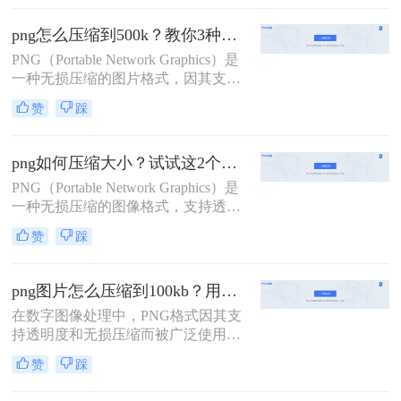
度和用户体验。特别是在需要上传到
文件大小。
某些网站或系统时，文件大小常常受
png怎么压缩到500k？教你3种简单实用的压缩方法！
到限制，例如1MB。那么png图片怎
PNG（Portable Network Graphics）是
么压缩到1兆以内呢？为了帮助您解
一种无损压缩的图片格式，因其支持
决这个问题，本文将介绍两种免费且
透明背景和精细的颜色过渡而广受欢
高效的PNG图片压缩方法，确保在不
赞
踩
迎。然而，PNG文件通常较大，有时
影响图片质量的前提下，有效减小文
需要将其压缩到500KB以内以满足特
件大小。
定的存储或传输需求。那么png怎么
png如何压缩大小？试试这2个实用压缩方法！
压缩到500k呢？本文将介绍三种将
PNG（Portable Network Graphics）是
PNG图片压缩到500KB以内的实用方
一种无损压缩的图像格式，支持透明
法。
背景和丰富的色彩深度，在logo、图
赞
踩
标等设计领域有着广泛应用。然而，
PNG图片有时会因为文件过大而不便
于存储和传输。那么png如何压缩大
png图片怎么压缩到100kb？用这3个方法轻松搞定 ！
小呢？本文将介绍两种实用的PNG图
在数字图像处理中，PNG格式因其支
片压缩方法。
持透明度和无损压缩而被广泛使用。
然而，PNG文件有时可能因为高分辨
赞
踩
率或复杂的设计而变得相对较大，这
不仅占用大量的存储空间，还会影响