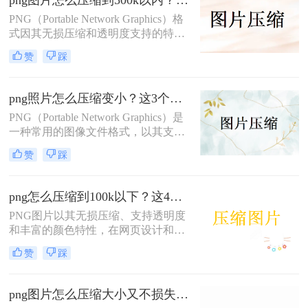
png图片怎么压缩到500k以内？教你四个有效压缩方法！
助读者有效减小PNG文件的大小。
PNG（Portable Network Graphics）格
式因其无损压缩和透明度支持的特点
而受到设计师和开发者的青睐。然
赞
踩
而，这些优点也意味着PNG文件往往
比其他格式的图片占用更多的存储空
间。当需要将PNG图片压缩到500KB
png照片怎么压缩变小？这3个压缩方法帮你轻松解决！
以内时，可以采取一系列有效的措施
PNG（Portable Network Graphics）是
来达到目标。那么png图片怎么压缩
一种常用的图像文件格式，以其支持
到500k以内呢？本文将指导你通过不
透明度和无损压缩而著称。然而，这
同的方法来实现这一目的。
赞
踩
些特性往往意味着PNG文件的体积较
大，这在存储和传输时可能会成为一
个问题。那么png照片怎么压缩变小
png怎么压缩到100k以下？这4种压缩方法值得收藏!！
呢？下面是一些实用的方法和技巧。
PNG图片以其无损压缩、支持透明度
和丰富的颜色特性，在网页设计和图
形制作中扮演着重要角色。然而，这
赞
踩
种高质量也伴随着相对较大的文件体
积，有时我们需要将PNG图片压缩到
100K以下，以满足特定的存储需求或
png图片怎么压缩大小又不损失画质？这几种方法有效快速解决！
网络传输限制。那么png怎么压缩到