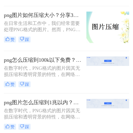
载速度和存储效率。那么如何压缩
png图片大小呢？本文将介绍三种压
png图片如何压缩大小？分享3个有效压缩图片的方法，操作简单无门槛
缩PNG图片大小的方法，帮助您轻松
在日常生活和工作中，我们经常需要
减小PNG图片的文件体积。
处理PNG格式的图片。然而，PNG图
片由于其无损压缩和支持透明度的特
赞
踩
性，往往文件体积较大，给存储和传
输带来不便。那么png图片如何压缩
大小呢？本文将介绍三种有效的PNG
png怎么压缩到100k以下免费？分享三个高效压缩方法！
图片压缩方法，帮助您轻松减小PNG
图片的大小。
在数字时代，PNG格式的图片因其无
损压缩和透明背景的特性，在网络传
播和设计中备受欢迎。然而，PNG图
赞
踩
片有时会因为文件过大而影响加载速
度和用户体验。特别是在需要上传到
某些网站或系统时，文件大小常常受
png图片怎么压缩到1兆以内？教你二个高效的压缩方法！
到限制，例如100KB。那么png怎么
在数字时代，PNG格式的图片因其无
压缩到100k以下免费呢？为了帮助您
损压缩和透明背景的特性，在网络传
解决这个问题，本文将介绍三种免费
播和设计中备受欢迎。然而，PNG图
且高效的PNG图片压缩方法，确保在
赞
踩
片有时会因为文件过大而影响加载速
不影响图片质量的前提下，有效减小