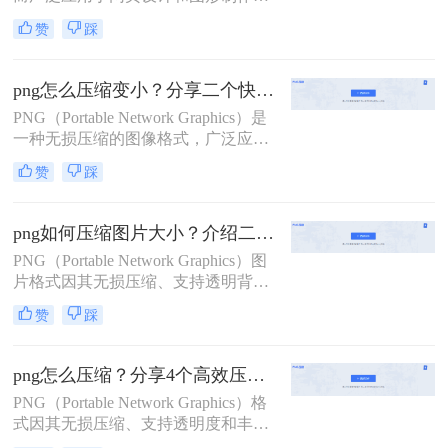
然而，PNG文件通常较大，这不仅影
赞
踩
响了网页的加载速度，还可能导致存
储空间的浪费。那么怎么压缩png图
片大小呢？本文将介绍两种高效的
png怎么压缩变小？分享二个快捷高效的方法！
PNG压缩方法，帮助你在不损失画质
PNG（Portable Network Graphics）是
的前提下减小文件大小。
一种无损压缩的图像格式，广泛应用
于网页设计和数字图像处理中。然
赞
踩
而，由于其无损压缩特性，PNG文件
有时会显得较大，影响加载速度和存
储效率。那么png怎么压缩变小呢？
png如何压缩图片大小？介绍二个高效压缩方法！
本文将介绍两种有效的PNG图片压缩
PNG（Portable Network Graphics）图
方法，帮助读者减小PNG文件大小，
片格式因其无损压缩、支持透明背景
同时保持图像质量。
及丰富的颜色层次而备受青睐，广泛
赞
踩
应用于网页设计、图标制作、图形设
计等领域。然而，PNG图片可能因包
含过多的颜色信息、透明度数据或元
png怎么压缩？分享4个高效压缩方法！
数据而导致文件体积较大，影响加载
PNG（Portable Network Graphics）格
速度和存储空间。那么png如何压缩
式因其无损压缩、支持透明度和丰富
图片大小呢？本文将介绍两种有效的
的颜色而广泛应用于网页设计和图像