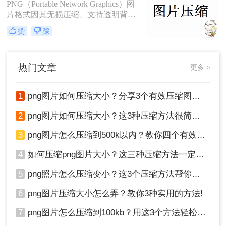
PNG（Portable Network Graphics）图
100k以下呢？以下是一些有效的方法
片格式因其无损压缩、支持透明背景
和步骤，帮助您实现这一目标。
及丰富的颜色层次而备受青睐，广泛
赞
踩
应用于网页设计、图标制作、图形设
计等领域。然而，高质量的PNG图片
往往伴随着较大的文件体积，给存
热门文章
更多 >
储、传输和加载速度带来了挑战。幸
运的是，通过一些专业的工具和技
术，我们可以在保持PNG图片画质不
1
png图片如何压缩大小？分享3个有效压缩图片的方法，操作简单无门槛
变的同时，有效减小其文件大小。本
文将深入探讨png图片怎么压缩大小
2
png图片如何压缩大小？这3种压缩方法很简单！
又不损失画质。
3
png图片怎么压缩到500k以内？教你四个有效压缩方法！
4
如何压缩png图片大小？这三种压缩方法一定要学会!！
5
png照片怎么压缩变小？这3个压缩方法帮你轻松解决！
6
png图片压缩大小怎么弄？教你3种实用的方法!
7
png图片怎么压缩到100kb？用这3个方法轻松搞定 ！