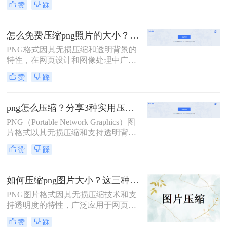
PNG图片压缩方法。
赞
踩
处理中。然而，PNG图片有时会因为
高分辨率或高色深而具有较大的文件
体积，给存储和传输带来不便。那么
怎么免费压缩png照片的大小？这二种压缩方法很多人在用！
png怎么压缩呢？本文将介绍四种压
PNG格式因其无损压缩和透明背景的
缩PNG图片的方法，帮助用户轻松减
特性，在网页设计和图像处理中广受
小PNG图片的文件大小。
欢迎。然而，PNG文件有时会因为包
赞
踩
含大量颜色信息或高分辨率而体积较
大。那么怎么免费压缩png照片的大
小呢？本文将介绍两种免费压缩PNG
png怎么压缩？分享3种实用压缩方法！
照片大小的方法，帮助用户轻松优化
PNG（Portable Network Graphics）图
图片文件。
片格式以其无损压缩和支持透明背景
的特性，在网页设计和多媒体制作中
赞
踩
得到了广泛应用。然而，PNG图片的
文件大小往往较大，给存储和传输带
来了挑战。那么png怎么压缩呢？本
如何压缩png图片大小？这三种压缩方法一定要学会!！
文将介绍三种压缩PNG图片的方法。
PNG图片格式因其无损压缩技术和支
持透明度的特性，广泛应用于网页、
移动应用及设计领域。然而，PNG图
赞
踩
片的文件大小有时可能较大，影响加