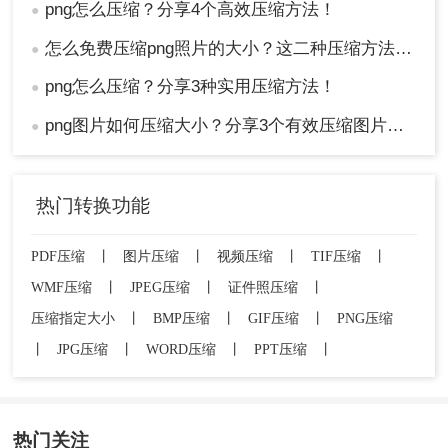
png怎么压缩？分享4个高效压缩方法！
●
怎么免费压缩png照片的大小？这二种压缩方法很多人在用！
●
png怎么压缩？分享3种实用压缩方法！
●
png图片如何压缩大小？分享3个有效压缩图片的方法，操作简单无门槛
●
热门转换功能
PDF压缩
丨
图片压缩
丨
视频压缩
丨
TIF压缩
丨
WMF压缩
丨
JPEG压缩
丨
证件照压缩
丨
压缩指定大小
丨
BMP压缩
丨
GIF压缩
丨
PNG压缩
丨
JPG压缩
丨
WORD压缩
丨
PPT压缩
丨
热门关注