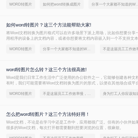
WORD转图片
如何把word转换成图片
分享一个大家都不知道的Word
如何word转图片？这三个方法能帮助大家!
将Word文档转换为图片格式可以在许多场景下派上用场，比如你想要分享一
用程序的设备上的文档内容，或者你想要将文档内容嵌入到一个不支持文
中。虽然这个过程可能看起来有些复杂，但实际上有很多简单的方法可以
WORD转图片
分享一个大家都不知道的Word文档转图片方法
word转图片呢？以下是一些常用的方法，帮助你轻松将Word文档转换为图
word转图片怎么转？这三个方法很高效!
Word是我们日常工作生活中广泛使用的办公软件之一，它能够创建各种文
有时，我们可能需要将Word文档转换为图片的形式，以便在其他场合或平
将为您详细介绍word转图片怎么转的几种方法。
WORD转图片
不是这届员工工作效率慢，是你不会word转图片这一招！
怎么把word转图片？这三个方法特好用！
Word文档，不论是在学习中还是工作中，应用都很广泛。但有的小伙伴如
很多的Word文档，每次打开都需要翻到想要浏览的位置，很麻烦。