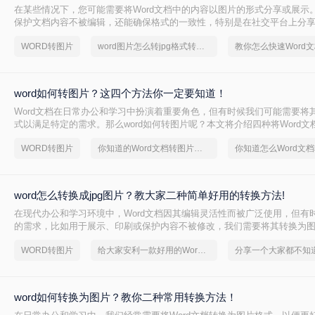
在某些情况下，您可能需要将Word文档中的内容以图片的形式分享或展示
保护文档内容不被编辑，还能确保格式的一致性，特别是在社交平台上分享时
图片jpg格式怎么转呢？本文将介绍三种不同的方法来实现Word文档到JP
WORD转图片
word图片怎么转jpg格式转换器
word如何转图片？这四个方法你一定要知道！
Word文档在日常办公和学习中扮演着重要角色，但有时候我们可能需要将
式以满足特定的需求。那么word如何转图片呢？本文将介绍四种将Word
方法。
WORD转图片
你知道的Word文档转图片方法吗？
word怎么转换成jpg图片？教大家二种简单好用的转换方法!
在现代办公和学习环境中，Word文档因其编辑灵活性而被广泛使用，但有
的需求，比如用于展示、印刷或保护内容不被修改，我们需要将其转换为
JPG格式。JPG作为一种广泛应用的图像格式，具备文件小、易于网络传
WORD转图片
给大家安利一款好用的Word文档转图片软件
合分享和存档。那么word怎么转换成jpg图片呢？本文将介绍两种常用的Wor
法。
word如何转换为图片？教你二种常用转换方法！