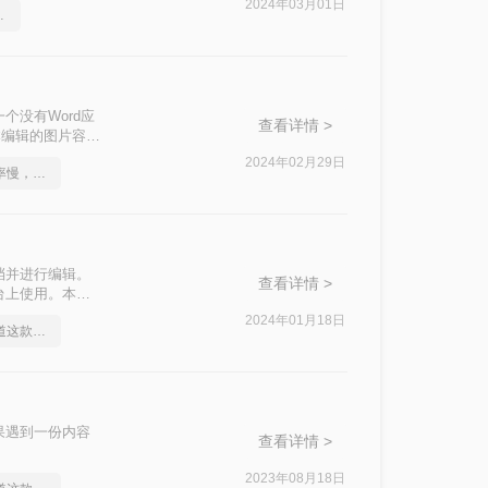
2024年03月01日
文档转图片方法
个没有Word应
查看详情 >
本编辑的图片容器
实现。那么如何
2024年02月29日
不是这届员工工作效率慢，是你不会word转图片这一招！
片。
档并进行编辑。
查看详情 >
台上使用。本文
2024年01月18日
身为打工人你应该知道这款Word文档转图片软件
果遇到一份内容
查看详情 >
2023年08月18日