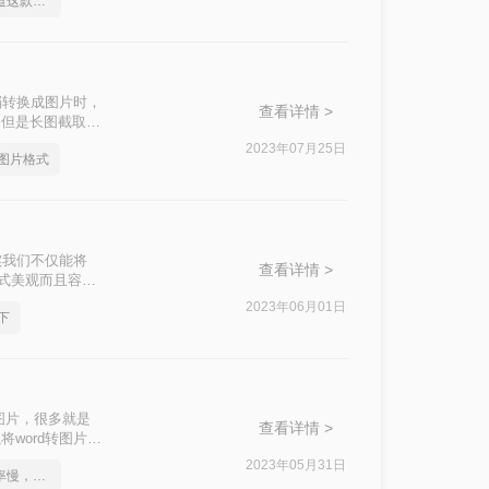
身为打工人你应该知道这款Word文档转图片软件
档转换成图片时，
查看详情 >
，但是长图截取有
那就最方便不过
2023年07月25日
成图片格式
实我们不仅能将
查看详情 >
形式美观而且容易
。
2023年06月01日
下
图片，很多就是
查看详情 >
word转图片，
了解一下吧。
2023年05月31日
不是这届员工工作效率慢，是你不会word转图片这一招！