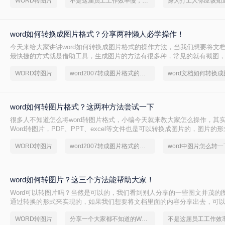
WORD转图片
不是这届员工工作效率慢，是你不会word转图片这一招！
word如何转换成图片格式？分享两种懒人必学操作！
今天来给大家讲讲word如何转换成图片格式的操作方法，当我们想要将文
最快捷的方式就是借助工具，生成图片的方法有很多种，常见的就有截图
限，而且页数多的话，截起来也不方便，所以，如果能直接将word转图片
WORD转图片
word2007转成图片格式的两种方法
word文档如何转换
了，今天就来教会大家这个技巧。
word如何转图片格式？这两种方法尝试一下
很多人不知道怎么将word转图片格式，小编今天就来教大家怎么操作，其
Word转图片，PDF、PPT、excel等文件也是可以转换成图片的，图片的
分享和保存，那么word如何转图片格式呢？下面就来给大家详细的说说吧
WORD转图片
word2007转成图片格式的两种方法
word中图片怎么转一
word如何转图片？这三个方法能帮助大家！
Word可以转图片吗？当然是可以的，我们看到别人分享的一些图文并茂的
通过转换的形式来实现的，如果我们想要将文档里面的内容分享出去，可以将
既能正常阅读内容，也十分方便分享，那么word如何转图片呢？下面就来
WORD转图片
分享一个大家都不知道的Word文档转图片方法