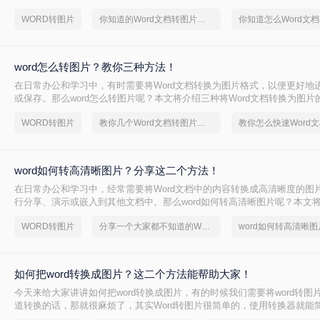
本文将详细介绍几种将Word文档转换为图片的方法，帮助您轻松实现文档
WORD转图片
你知道的Word文档转图片方法吗？
换。
word怎么转图片？教你三种方法！
在日常办公和学习中，有时需要将Word文档转换为图片格式，以便更好地
或保存。那么word怎么转图片呢？本文将介绍三种将Word文档转换为图片
WORD转图片
教你几个Word文档转图片的方法
word如何转高清晰图片？分享这二个方法！
在日常办公和学习中，经常需要将Word文档中的内容转换成高清晰度的图
行分享、演示或嵌入到其他文档中。那么word如何转高清晰图片呢？本文
Word文档转换为高清晰图片的有效方法，帮助用户轻松应对这一需求。
WORD转图片
分享一个大家都不知道的Word文档转图片方法
word如何转高清晰图
如何把word转换成图片？这二个方法能帮助大家！
今天来给大家讲讲如何把word转换成图片，有的时候我们需要将word转图
道转换的话，那就很麻烦了，其实Word转图片很简单的，使用转换器就能
成功，下面就来给大家演示一下吧，相信你会看的懂的。