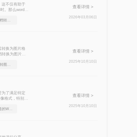
。这不仅有助于
查看详情 >
。那么word转
G图片的转换。
2026年03月06日
教你怎么快速Word文档转图片
其转换为图片格
查看详情 >
文档转换为图片的
2025年10月10日
你知道怎么Word文档转图片吗？
时为了满足特定
查看详情 >
图像格式，特别是
输等特点，非常适
2025年10月10日
分享一个大家都不知道的Word文档转图片方法
d转JPG的方