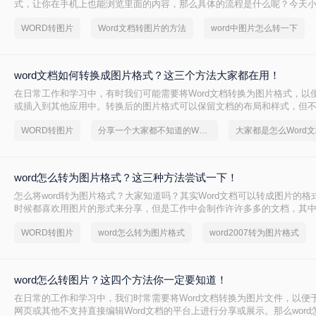
式，让你在手机上也能浏览里面的内容，那么具体的流程是什么呢？今天
word文档如何转图片文件的方法，希望你能够帮助到你解决问题。
WORD转图片
Word文档转图片的方法
word中图片怎么转一下
word文档如何转换成图片格式？这三个方法大家都在用！
在日常工作和学习中，有时我们可能需要将Word文档转换为图片格式，以
或插入到其他应用中。转换后的图片格式可以保留文档的布局和样式，但
能。那么word文档如何转换成图片格式呢？下面将介绍三种将Word文档
WORD转图片
分享一个大家都不知道的Word文档转图片方法
方法。
word怎么转为图片格式？这三种方法尝试一下！
怎么将word转为图片格式？大家知道吗？其实Word文档可以转成图片的
时候都喜欢用图片的形式来分享，但是工作中会制作许许多多的文档，其中就
档，如果我们想要分享文档里面的文字但是又不想文字被改动，那么转换
WORD转图片
word怎么转为图片格式
word2007转为图片格式
的方法，那么word怎么转为图片格式呢？
word怎么转图片？这四个方法你一定要知道！
在日常的工作和学习中，我们时常需要将Word文档转换为图片文件，以便
网页或其他不支持直接编辑Word文档的平台上进行分享或展示。那么wor