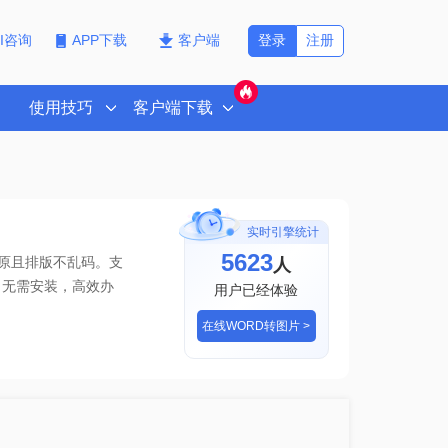
登录
注册
PI咨询
APP下载
客户端
使用技巧
客户端下载
实时引擎统计
5623
人
还原且排版不乱码。支
，无需安装，高效办
用户已经体验
在线WORD转图片 >