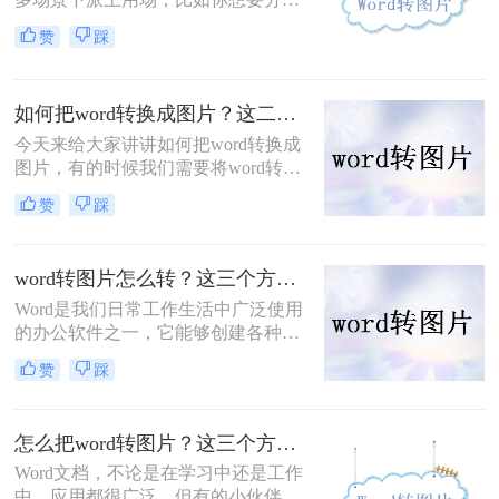
一个没有Word应用程序的设备上的文
赞
踩
档内容，或者你想要将文档内容嵌入
到一个不支持文本编辑的图片容器
中。虽然这个过程可能看起来有些复
如何把word转换成图片？这二个方法能帮助大家！
杂，但实际上有很多简单的方法可以
实现。那么如何word转图片呢？以下
今天来给大家讲讲如何把word转换成
是一些常用的方法，帮助你轻松将
图片，有的时候我们需要将word转图
Word文档转换为图片。
片，如果你不知道转换的话，那就很
赞
踩
麻烦了，其实Word转图片很简单的，
使用转换器就能简单轻松的转换成
功，下面就来给大家演示一下吧，相
word转图片怎么转？这三个方法很高效!
信你会看的懂的。
Word是我们日常工作生活中广泛使用
的办公软件之一，它能够创建各种文
档并进行编辑。有时，我们可能需要
赞
踩
将Word文档转换为图片的形式，以便
在其他场合或平台上使用。本文将为
您详细介绍word转图片怎么转的几种
怎么把word转图片？这三个方法特好用！
方法。
Word文档，不论是在学习中还是工作
中，应用都很广泛。但有的小伙伴如