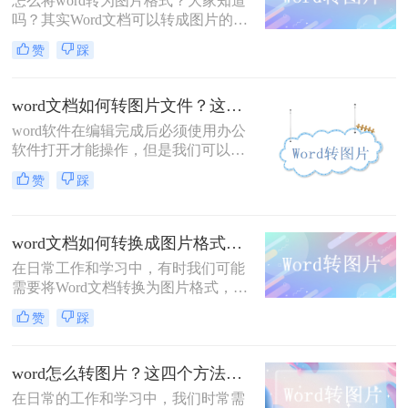
怎么将word转为图片格式？大家知道
吗？其实Word文档可以转成图片的格
式哦，我们很多时候都喜欢用图片的
赞
踩
形式来分享，但是工作中会制作许许
多多的文档，其中就有Word文档，如
果我们想要分享文档里面的文字但是
word文档如何转图片文件？这三种方法尝试一下！
又不想文字被改动，那么转换成图片
word软件在编辑完成后必须使用办公
就是个很好的方法，那么word怎么转
软件打开才能操作，但是我们可以通
为图片格式呢？
过转换图片的方式，让你在手机上也
赞
踩
能浏览里面的内容，那么具体的流程
是什么呢？今天小编就来分享下word
文档如何转图片文件的方法，希望你
word文档如何转换成图片格式？这三个方法大家都在用！
能够帮助到你解决问题。
在日常工作和学习中，有时我们可能
需要将Word文档转换为图片格式，以
便更方便地分享或插入到其他应用
赞
踩
中。转换后的图片格式可以保留文档
的布局和样式，但不再具有编辑功
能。那么word文档如何转换成图片格
word怎么转图片？这四个方法你一定要知道！
式呢？下面将介绍三种将Word文档转
在日常的工作和学习中，我们时常需
换为图片格式的方法。