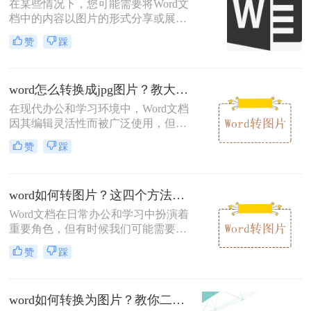
在某些情况下，您可能需要将Word文
档中的内容以图片的形式分享或展
示。这不仅有助于保护文档内容不被
赞
踩
编辑，还能确保格式的一致性，特别
是在社交平台上分享时。那么word转
图片jpg格式怎么转呢？本文将介绍三
word怎么转换成jpg图片？教大家二种简单好用的转换方法!
种不同的方法来实现Word文档到JPG
图片的转换。
在现代办公和学习环境中，Word文档
因其编辑灵活性而被广泛使用，但有
时为了满足特定的需求，比如用于展
赞
踩
示、印刷或保护内容不被修改，我们
需要将其转换为图像格式，特别是
JPG格式。JPG作为一种广泛应用的图
word如何转图片？这四个方法你一定要知道！
像格式，具备文件小、易于网络传输
等特点，非常适合分享和存档。那么
Word文档在日常办公和学习中扮演着
word怎么转换成jpg图片呢？本文将介
重要角色，但有时候我们可能需要将
绍两种常用的Word转JPG的方法。
其转换为图片格式以满足特定的需
赞
踩
求。那么word如何转图片呢？本文将
介绍四种将Word文档转换为图片的方
法。
word如何转换为图片？教你二种常用转换方法！