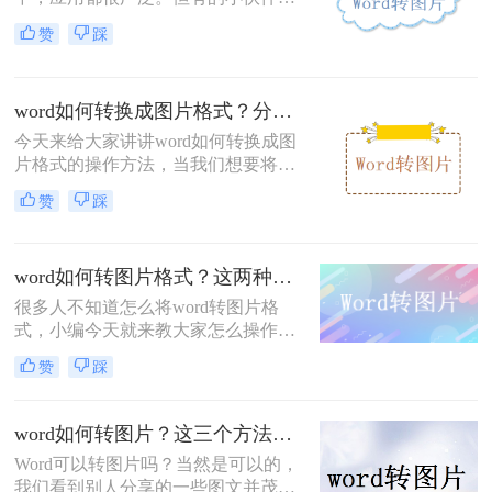
果遇到一份内容很多的Word文档，每
赞
踩
次打开都需要翻到想要浏览的位置，
很麻烦。
word如何转换成图片格式？分享两种懒人必学操作！
今天来给大家讲讲word如何转换成图
片格式的操作方法，当我们想要将文
档转换成图片时，最快捷的方式就是
赞
踩
借助工具，生成图片的方法有很多
种，常见的就有截图，但是长图截取
有限，而且页数多的话，截起来也不
word如何转图片格式？这两种方法尝试一下
方便，所以，如果能直接将word转图
片那就最方便不过了，今天就来教会
很多人不知道怎么将word转图片格
大家这个技巧。
式，小编今天就来教大家怎么操作，
其实我们不仅能将Word转图片，
赞
踩
PDF、PPT、excel等文件也是可以转
换成图片的，图片的形式美观而且容
易分享和保存，那么word如何转图片
word如何转图片？这三个方法能帮助大家！
格式呢？下面就来给大家详细的说说
Word可以转图片吗？当然是可以的，
吧。
我们看到别人分享的一些图文并茂的