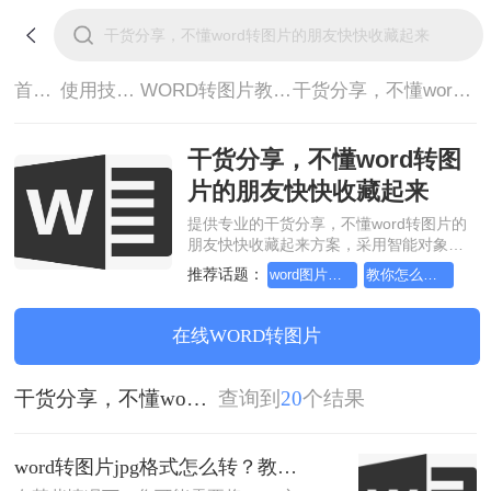
首页>
使用技巧>
WORD转图片教程>
干货分享，不懂word转图片的朋友快快收藏起来
干货分享，不懂word转图
片的朋友快快收藏起来
提供专业的干货分享，不懂word转图片的
朋友快快收藏起来方案，采用智能对象流
重构技术，确保文档1:1高保真还原且排版
推荐话题：
word图片怎么转jpg格式转换器
教你怎么快速Word文档转图片
不乱码。支持一键批量处理，全链路 SSL
加密保障隐私安全。助您快速实现干货分
享，不懂word转图片的朋友快快收藏起
在线WORD转图片
来，无需安装，高效办公。
干货分享，不懂word转图片的朋友快快收藏起来
查询到
20
个结果
word转图片jpg格式怎么转？教你三招轻松转换！