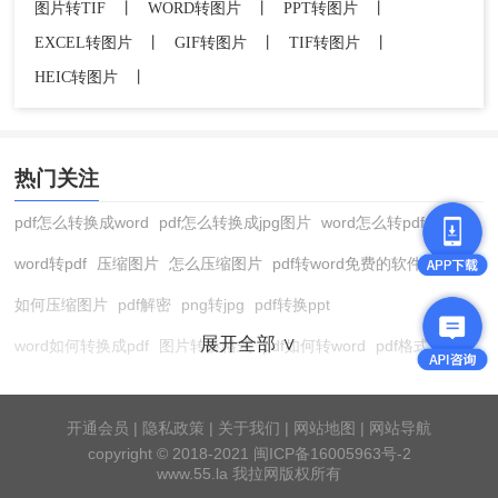
图片转TIF
丨
WORD转图片
丨
PPT转图片
丨
EXCEL转图片
丨
GIF转图片
丨
TIF转图片
丨
HEIC转图片
丨
热门关注
pdf怎么转换成word
pdf怎么转换成jpg图片
word怎么转pdf
word转pdf
压缩图片
怎么压缩图片
pdf转word免费的软件
如何压缩图片
pdf解密
png转jpg
pdf转换ppt
展开全部 ∨
word如何转换成pdf
图片转换格式
pdf如何转word
pdf格式转换
在线pdf转换成word
pdf转图片
pdf怎么转换成jpg图片
图片转pdf
pdf转cad
图片压缩软件
jpg转换成pdf
在线word转pdf
开通会员
|
隐私政策
|
关于我们
|
网站地图
|
网站导航
copyright © 2018-2021 闽ICP备16005963号-2
pdf转word工具
pdf压缩
pdf转word
pdf转ppt
cad版本转换器
www.55.la 我拉网版权所有