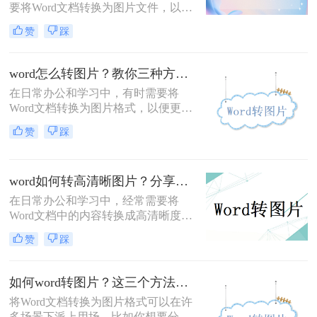
要将Word文档转换为图片文件，以便
于在社交媒体、网页或其他不支持直
赞
踩
接编辑Word文档的平台上进行分享或
展示。那么word怎么转图片呢？本文
将详细介绍几种将Word文档转换为图
word怎么转图片？教你三种方法！
片的方法，帮助您轻松实现文档与图
在日常办公和学习中，有时需要将
片之间的转换。
Word文档转换为图片格式，以便更好
地进行分享、展示或保存。那么word
赞
踩
怎么转图片呢？本文将介绍三种将
Word文档转换为图片的方法。
word如何转高清晰图片？分享这二个方法！
在日常办公和学习中，经常需要将
Word文档中的内容转换成高清晰度的
图片格式，以便进行分享、演示或嵌
赞
踩
入到其他文档中。那么word如何转高
清晰图片呢？本文将介绍二种将Word
文档转换为高清晰图片的有效方法，
如何word转图片？这三个方法能帮助大家!
帮助用户轻松应对这一需求。
将Word文档转换为图片格式可以在许
多场景下派上用场，比如你想要分享