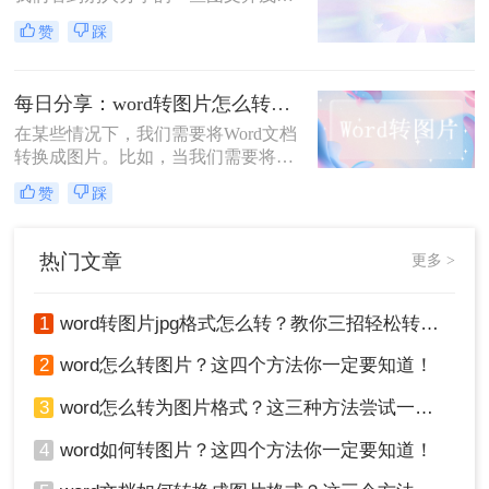
图片，很多就是通过转换的形式来实
赞
踩
现的，如果我们想要将文档里面的内
容分享出去，可以将word转图片，既
能正常阅读内容，也十分方便分享，
每日分享：word转图片怎么转？三个方法快速转换
那么word如何转图片呢？下面就来了
解一下吧。
在某些情况下，我们需要将Word文档
转换成图片。比如，当我们需要将
Word文档用作展示材料或印刷品时，
赞
踩
或者需要保护Word文档的内容不被修
改时，将Word文档转换成图片格式可
以是一种好方法。以下是将Word文档
热门文章
更多 >
转换成图片的几种方法：
1
word转图片jpg格式怎么转？教你三招轻松转换！
2
word怎么转图片？这四个方法你一定要知道！
3
word怎么转为图片格式？这三种方法尝试一下！
4
word如何转图片？这四个方法你一定要知道！