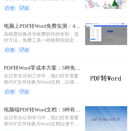
时，将其转换为可编辑的Word文档成
赞
踩
为刚需。那么pdf怎么转换成word文档
呢？本文将系统梳理6种主流转换方
法，助您高效完成格式转换。
电脑上PDF转Word免费实测：4个方案的转换效果和注意事项！
高精度转换并非收费软件的专利，选
对方法，免费工具一样能帮你搞定复
杂排版。“免费的工具转换效果肯定
赞
踩
很差吧？”这是我作为办公软件测评
博主最常听到的误解。许多职场人在
处理pdf转word时，往往陷入“收费软
PDF转Word零成本方案：5种免费路径的适用边界和效果评估！
件太贵，免费工具怕坑”的两难境
在日常生活和工作中，我们经常需要
地。那么电脑上怎么把pdf转成word免
将PDF文件转换为Word文档，以便进
费呢？
行编辑、修改或进一步处理。然而，
赞
踩
市面上许多PDF转Word工具都需要付
费使用。那么pdf怎么转换成word不花
钱呢？本文将介绍几种不花钱的常用
电脑端PDF转Word文档：3种有效方法的具体操作步骤！
方法，帮助您轻松实现PDF到Word的
在日常办公和学习中，我们经常需要
转换。
将PDF文件转换为Word文档以便于编
辑和修改。那么电脑上pdf怎么转换成