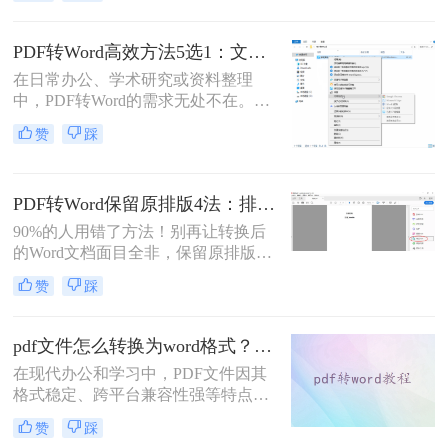
困难的问题。为了便于修改和协作，
将PDF转换为可编辑的Word文档成为
许多用户的刚需。那么pdf怎么转换成
PDF转Word高效方法5选1：文件大小和类型决定用哪个！
word文档呢？本文将详细介绍五种常
在日常办公、学术研究或资料整理
用的PDF转Word方法，帮助您选择最
中，PDF转Word的需求无处不在。那
适合自己的解决方案。
么pdf怎么转换成word呢？本文将系统
赞
踩
解析5种主流方法，涵盖不同场景，
助你轻松应对各类转换难题。
PDF转Word保留原排版4法：排版优先模式、OCR选项和格式修复全流程！
90%的人用错了方法！别再让转换后
的Word文档面目全非，保留原排版的
秘密就在这里。“这表格怎么全乱
赞
踩
了？”、“字体全变了，我还得一个个
调？”——相信这是无数职场人在将
PDF转为Word文档时，最崩溃的瞬
pdf文件怎么转换为word格式？这3种转换方法可以尝试下！
间。一份精心排版的PDF报告，转换
在现代办公和学习中，PDF文件因其
后却变成需要“二次加工”的混乱文
格式稳定、跨平台兼容性强等特点而
档，不仅浪费时间，更可能引发关键
被广泛使用。然而，当需要编辑PDF
信息错漏的风险。那么pdf转word怎么
赞
踩
文件中的内容时，将其转换为Word格
保留原排版呢？