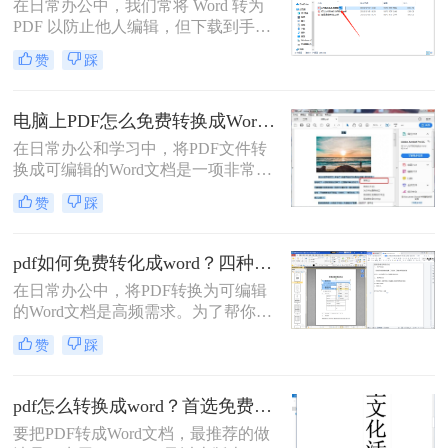
在日常办公中，我们常将 Word 转为
PDF 以防止他人编辑，但下载到手的
PDF 往往又需要修改内容，这时就不
赞
踩
得不将 PDF 再转回 Word。然而，很
多用户尝试后发现：要么转换后排版
错乱，要么工具捆绑广告，甚至文件
电脑上PDF怎么免费转换成Word？四种方法对比与实操指南（附详细表格）!
受损。那么 PDF 如何改成 Word 文
在日常办公和学习中，将PDF文件转
档？本文从 转换质量、操作难度、文
换成可编辑的Word文档是一项非常高
件安全、批量能力 四个维度，对比三
频的需求。PDF虽然版式固定、不易
种主流方法，帮助您快速选出最合适
赞
踩
篡改，但编辑修改较为困难，而Word
的那一种。
文档则更便于调整格式和修改内容。
为了帮你快速选出最适合自己的转换
pdf如何免费转化成word？四种方法对比与实操指南（附详细表格）
方式，下表汇总了四种主流免费方法
在日常办公中，将PDF转换为可编辑
的核心差异：
的Word文档是高频需求。为了帮你快
速选出最适合自己的方案，下表汇总
赞
踩
了四种主流免费方法的核心差异：
pdf怎么转换成word？首选免费工具，复杂文件再上专业软件！
要把PDF转成Word文档，最推荐的做