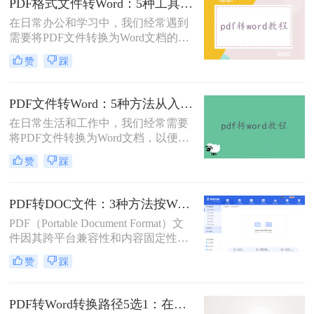
PDF格式文件转Word：5种工具按文件来源和用途对照选择！
对合同、报告、文献时，渴望高效提
在日常办公和学习中，我们经常遇到
取、编辑信息的真切需求。
需要将PDF文件转换为Word文档的需
求。PDF格式的文件如何转Word一直
赞
踩
是困扰许多用户的难题。无论是需要
编辑合同条款、修改论文内容，还是
调整报告格式，掌握高效的PDF转
PDF文件转Word：5种方法从入门到避坑的实操指南！
Word技巧都至关重要。本文将为您详
在日常生活和工作中，我们经常需要
细介绍几种经过实践验证的有效方
将PDF文件转换为Word文档，以便于
法，帮助您快速解决格式转换问题。
编辑和修改。那么怎么把pdf文件转换
赞
踩
成word呢？本文将详细介绍几种将
PDF文件转换成Word文档的方法，帮
助大家轻松应对这一需求。
PDF转DOC文件：3种方法按Word版本兼容性选择！
PDF（Portable Document Format）文
件因其跨平台兼容性和内容固定性而
广受欢迎，但在某些情况下，我们可
赞
踩
能需要将其转换为DOC（Microsoft
Word文档）格式以进行编辑和修改。
那么pdf文件怎么转换成doc文件呢？
PDF转Word转换路径5选1：在线、软件、手机端各场景最优解！
本文将介绍三种将PDF文件转换成