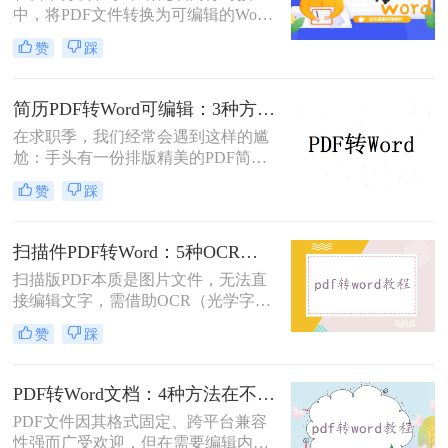
中，将PDF文件转换为可编辑的Word
依然无法解决。
文档是极高频的需求。但最令人头疼
赞
踩
的往往不是转换本身，而是转换后出
现的格式错乱、排版崩坏、图片移位
等“惨剧”。因此，很多人都在苦苦寻
简历PDF转Word可编辑：3种方法保留排版不乱的实测！
找“PDF怎么转Word才能保持原格式
在求职季，我们经常会遇到这样的尴
不变/版式不乱”的完美方案。
尬：手头有一份排版精美的PDF简
历，但招聘系统只允许上传Word格
赞
踩
式，或者HR希望能直接在简历上修
改批注。面对这种情况，掌握pdf简历
怎么转word简历的技巧就显得至关重
扫描件PDF转Word：5种OCR方案的识别精度和速度对比！
要。直接复制粘贴不仅会打乱排版，
扫描版PDF本质是图片文件，无法直
还可能丢失关键信息。
接编辑文字，需借助OCR（光学字符
识别）技术提取文字并转换为可编辑
赞
踩
的Word格式。那么扫描pdf怎么转换
成word文档呢？本文将介绍系统梳理
5种主流方案，助您高效完成转换。
PDF转Word文档：4种方法在不同文件类型下的转换效果！
PDF文件因其格式固定、跨平台兼容
性强而广受欢迎，但在需要编辑内容