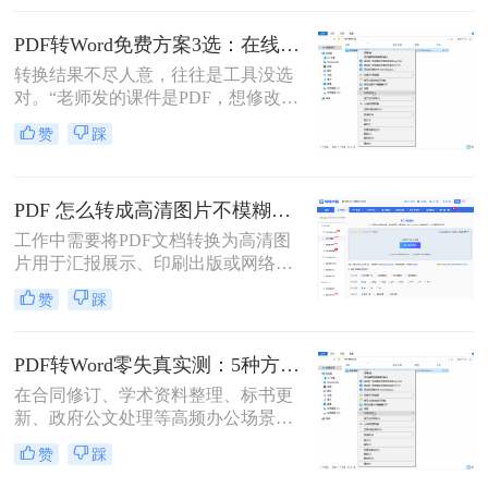
式变得尤为重要。那么pdf文件怎么转
换为word格式呢？本文将介绍三种简
PDF转Word免费方案3选：在线免费额度、客户端试用和Word自带的区别！
单实用的方法，帮助您轻松将PDF文
转换结果不尽人意，往往是工具没选
件转换为Word格式。
对。“老师发的课件是PDF，想修改内
容怎么办？”“客户发来的合同是
赞
踩
PDF，需要调整条款怎么处理？”从事
办公软件测评多年，小编每天在后台
看到最多的，就是这类关于PDF编辑
PDF 怎么转成高清图片不模糊？5种高清转换方法（2026实测指南）
的“灵魂拷问”。
工作中需要将PDF文档转换为高清图
片用于汇报展示、印刷出版或网络分
享，但转换后图片模糊不清、细节丢
赞
踩
失、放大后出现马赛克……这些"清
晰度灾难"不仅影响专业形象，更可
能导致重要信息无法识别。那么PDF
PDF转Word零失真实测：5种方法按图文复杂度的转换精度排名！
怎么转成高清图片不模糊呢？别再忍
在合同修订、学术资料整理、标书更
受模糊图片！本文直击痛点，提供可
新、政府公文处理等高频办公场景
立即执行的高清转换方案，助您10分
中，将PDF精准转换为可编辑Word文
钟内获得印刷级清晰度！
赞
踩
档是效率刚需，却也是“翻车”重灾
区：文字重叠错位、图片消失、表格