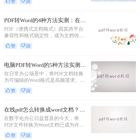
赞
踩
而备受青睐。那么电脑上pdf怎么转换
成word呢？本文将介绍三种将PDF转
换成Word的实用方法。
PDF转Word的4种方法实测：在线工具、Word、Adobe与开源软件对比！！
PDF（便携式文档格式）因其跨平台
兼容性和格式稳定性，成为文档传输
的首选格式。然而，当我们需要编辑
赞
踩
文档内容时，将其转换为Word格式
（.docx）更为方便。那么pdf转换成
word怎么转呢？本文将详细介绍几种
电脑PDF转Word的5种方法实测指南：从在线工具到OCR识别与命令行自动化！
常用的PDF转Word方法，助您轻松完
在日常办公场景中，将PDF文档转换
成转换。
为可编辑的Word格式是高频需求。那
么电脑pdf怎么转换成word呢？本文综
赞
踩
合2025年最新技术动态，系统解析
PDF转Word的实战方案。
在线pdf怎么转换成word文档？PDF猫与转转大师2种在线工具使用指南与功能对比！
在数字化办公日益普及的今天，将
PDF文件转换为Word文档已成为许多
职场人士和学生群体的日常需求。
赞
踩
PDF格式虽然便于分享和保持格式一