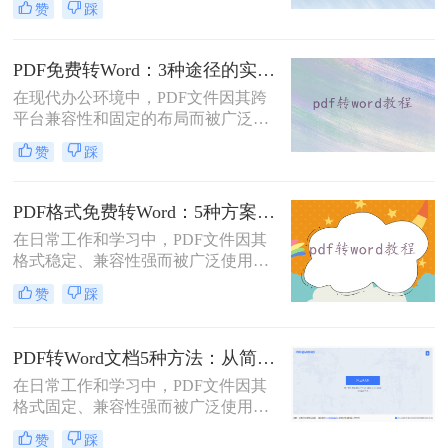
赞
踩
word文档呢？本文将介绍三种将PDF
转换为Word文档的方法，帮助您轻松
完成PDF到Word的转换。
PDF免费转Word：3种途径的实际费用、限制和效果对比！
在现代办公环境中，PDF文件因其跨
平台兼容性和固定的布局而被广泛使
用。然而，在需要对内容进行编辑
赞
踩
时，我们往往需要将其转换为Word文
档。那么如何免费转换pdf格式为word
呢？本文将介绍三种常用的免费方法
PDF格式免费转Word：5种方案的速度、精度、文件限制对比！
来实现这一目标。
在日常工作和学习中，PDF文件因其
格式稳定、兼容性强而被广泛使用。
然而，当需要对PDF内容进行编辑
赞
踩
时，很多人会遇到困难。此时，将
PDF转换为可编辑的Word文档就成为
必要操作。面对"pdf格式怎么免费转
PDF转Word文档5种方法：从简单复制到专业软件的适用范围！
换成word"这一常见需求，本文将为
在日常工作和学习中，PDF文件因其
您详细介绍五种安全、高效且完全免
格式固定、兼容性强而被广泛使用。
费的转换方法，帮助您轻松实现格式
然而，PDF的静态特性也带来了编辑
转换。
赞
踩