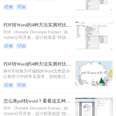
档共享和存档的首选。但若需编辑内
赞
踩
容或调整格式，需将PDF转换为
Word。那么pdf如何转换成word呢？
本文整理 5种主流转换方法，帮助用
PDF转Word的4种方法实测对比（附还原度对比表）！
户高效完成转换。
PDF（Portable Document Format）由
Adobe公司开发，设计初衷是"跨设备
一致性呈现"——无论在什么设备上
赞
踩
打开，排版都完全一样。这个优点也
正是它难以编辑的原因：PDF内部用
固定坐标记录每个文字、图形的精确
PDF转Word的4种方法实测对比：在线工具、Adobe Acrobat、Word内置与OCR识别方案选择！
位置，而Word是流式排版，内容从上
到下流动、自动换行。
将PDF转换为可编辑的Word文档是办
公和学习中的常见需求，但转换过程
中常出现格式错乱、图片丢失等问
赞
踩
题。那么pdf文档怎么转换成word格式
呢？本文将系统介绍几种主流方法，
助你高效完成转换。
怎么将pdf转word？看看这五种转换方法！
PDF（Portable Document Format）由
Adobe公司开发，设计初衷就是"跨设