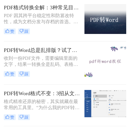
5种完全免费的解决方案。所有方法
PDF格式转换全解：3种常见目标格式及对应操作方法！
均基于官方或开源平台，确保零成
PDF 因其跨平台稳定性和防篡改特
本、无广告、无数据泄露。无需任何
性，成为文档分发与存档的首选。但
付费，即可实现高质量转换，告别格
当需要编辑内容、调整格式或提取文
式错乱与隐私担忧！
赞
踩
本时，将其转换为可编辑的 Word 文
档（.docx）就成为刚需。那么怎么转
换pdf格式呢？以下分方法解析当前主
PDF转Word总是乱排版？试了好几个办法，这几个真的能用！
流转换途径。
收到一份PDF文件，需要编辑里面的
文字，结果一转换全是乱码、表格错
位、图片跑偏——这种糟心事估计不
赞
踩
少人都遇到过。其实pdf怎么转换成
word这个问题，并不是某一个工具就
能通杀所有情况的，关键得看你手里
PDF转Word格式不变：3招从文件选择到输出设置全流程！
的PDF是什么类型、要转几个文件、
对排版要求高不高。本文就按不同场
格式精准还原的秘密，其实就藏在最
景，把我自己实际用过、觉得靠谱的
常用的工具里。“为什么我的PDF转成
几种方法整理出来，包括在线直接
Word后，格式全乱了？”——这是小
赞
踩
转、批量处理、以及对排版要求高时
编在后台收到最多的问题之一。相信
该怎么操作，看完你就知道该选哪个
无数职场人和内容创作者都曾为此头