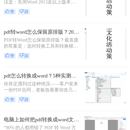
法是：先用Word 2013及以上版本直
接打开PDF（免费、无损）、再用
赞
踩
Google Drive在线转换（免费、云
端），如果遇到扫描件或复杂排版，
最后用专业的转转大师pdf转换器兜
pdf转word怎么保留原排版？2026最新实测，这5种方法从免费到专业全搞定！
底。
PDF转Word怎么保留原排版？最直接
的答案是：选对转换工具和转换模式
——可编辑PDF优先用Word直接打开
赞
踩
或专业转换软件的“排版优先”模式，
扫描件PDF必须用带OCR识别功能的
工具才能还原文字与版面。 这是解决
pdf怎么转换成word？5种实测方法，从免费到专业全攻略！
排版错乱、表格移位、字体变样等问
题的核心原则。
你肯定遇到过这种情况——客户发来
一份PDF合同，老板急着要你改几个
字；老师上传的PDF课件，你想复制
赞
踩
一段做笔记；或者自己扫描的纸质文
件，想直接编辑里面的文字。不管你
是办公室文员、学生，还是自由职业
电脑上如何把pdf转换成word文档？这3个高效精准的方法，让你办公效能翻倍！
者，“pdf怎么转换成word”绝对是高频
刚需。
“90% 的人都用错了 PDF 转 Word 方