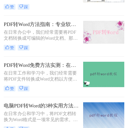
备一致性呈现"——无论在什么设备
赞
踩
上打开，排版都完全一样。这个优点
也正是它难以编辑的原因：PDF内部
用固定坐标记录每个文字、图形的精
PDF转Word方法指南：专业软件、在线工具、Word内置与改后缀名4种方案对比！
确位置，而Word是流式排版，内容从
在日常办公中，我们经常需要将PDF
上到下流动、自动换行。
文档转换成可编辑的Word文档。那么
如何将pdf转换成word呢？本文将介绍
赞
踩
几种常用的PDF转Word的方法，助您
高效完成文档转换。
PDF转Word免费方法实测：在线工具、Word内置功能与手动复制3种方式对比！
在日常工作和学习中，我们经常需要
将PDF文件转换成Word文档以方便编
辑。那么怎么不花钱把pdf转成word
赞
踩
呢？以下是三种可以免费使用的PDF
转Word的方法，帮助您根据具体需求
选择最适合的方式。
电脑PDF转Word的3种实用方法对比：转换软件、Word内置功能与在线工具详解！
在日常办公和学习中，将PDF文档转
换为Word格式是一项常见的需求。
Word文档因其易于编辑和修改的特点