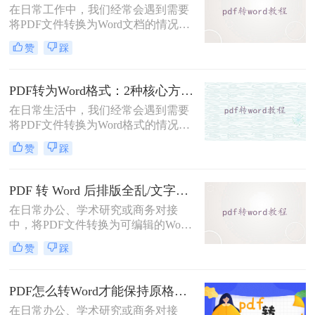
在日常工作中，我们经常会遇到需要
DOC文件的方法。
将PDF文件转换为Word文档的情况，
以便对内容进行编辑或修改。那么pdf
赞
踩
转word怎么转呢？本文将介绍五种将
PDF转换为Word的方法，帮助你选择
最适合自己的转换方式。
PDF转为Word格式：2种核心方法的适用场景和操作差异！
在日常生活中，我们经常会遇到需要
将PDF文件转换为Word格式的情况，
以便于编辑和修改文件内容。那么如
赞
踩
何将pdf转为word格式呢？本文将介绍
两种将PDF转为Word的方法。
PDF 转 Word 后排版全乱/文字错位/串行/乱跑怎么办？3种高保真转换方法全解析
在日常办公、学术研究或商务对接
中，将PDF文件转换为可编辑的Word
文档是极高频的需求。但最令人头疼
赞
踩
的往往不是转换本身，而是转换后出
现的格式错乱、排版崩坏、图片移位
等“惨剧”。面对PDF 转 Word 后排版
PDF怎么转Word才能保持原格式不变/版式不乱？3种专业有效方法全解析！
全乱/文字错位/串行/乱跑怎么办这一
在日常办公、学术研究或商务对接
难题，很多人尝试了各种免费工具却