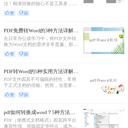
法！精准转换的核心不是工具多，而
是选对适配场景”职场中，“PDF 转
赞
踩
Word” 是高频刚需 —— 项目报告需提
取数据、合同文件要修改条款、学术
论文需调整格式，稍有不慎就会出现
PDF免费转Word的3种方法详解：复制粘贴、在线工具与Word内置转换效果对比！
排版错乱、文字丢失、表格变形等问
在日常办公或学习中，将PDF文件转
题。
换为Word文档的需求非常普遍。那么
pdf怎么免费转换成word文档呢？本文
赞
踩
将重点介绍三种免费且无需专业技能
的PDF转Word方法，助您快速解决问
题。
PDF转Word的5种实用方法详解：含扫描件OCR处理与格式校对指南！
PDF文件因其不可编辑的特性，常用
于正式文档的传输。然而，当需要对
PDF内容进行修改时，将其转换为可
赞
踩
编辑的Word文档是必要的。那么pdf
怎么转换成word呢？本文将介绍5种
常见且高效的方法，帮助您快速完成
pdf如何转换成word？5种方法从免费到编程实测对比！
转换。
PDF（便携式文档格式）因其跨平台
兼容性强、排版固定等特点，成为文