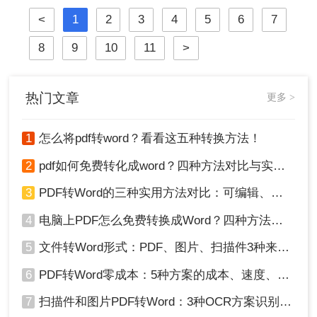
崩坏、扫描件变乱码……
<
1
2
3
4
5
6
7
8
9
10
11
>
热门文章
更多 >
1
怎么将pdf转word？看看这五种转换方法！
2
pdf如何免费转化成word？四种方法对比与实操指南（附详细表格）
3
PDF转Word的三种实用方法对比：可编辑、保格式、避风险！
4
电脑上PDF怎么免费转换成Word？四种方法对比与实操指南（附详细表格）!
5
文件转Word形式：PDF、图片、扫描件3种来源分别怎么处理！
6
PDF转Word零成本：5种方案的成本、速度、精度对比！
7
扫描件和图片PDF转Word：3种OCR方案识别率实测！