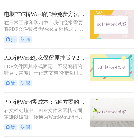
致，但编辑起来却相对麻烦。因此，
找到一种高效、便捷的在线转换方法
电脑PDF转Word的3种免费方法实测：含效果对比与适用场景说明！
显得尤为重要。那么在线pdf怎么转换
在日常工作和学习中，我们经常需要
成word文档呢？本文将介绍两种在线
将PDF文件转换为Word文档格式，以
将PDF转换成Word文档的方法。
便进行编辑和修改。那么电脑pdf怎么
赞
踩
转word文档格式免费呢？本文将介绍
三种实用的免费方法，帮助您轻松实
现PDF到Word的转换。
PDF转Word怎么保留原排版？2种方法对比：Adobe Acrobat DC与专业转换软件实测
PDF文件因其格式固定、不易编辑的
特点，常被用于正式文档的传输和存
档。然而，当我们需要编辑PDF内容
赞
踩
时，将其转换为Word文档是常见需
求。但许多用户在转换后发现排版混
乱，影响使用体验。那么pdf转word怎
PDF转Word零成本：5种方案的成本、速度、精度对比！
么保留原排版呢？本文将介绍两种方
在文档处理中，PDF文件常因格式固
法，帮助你在PDF转Word时尽可能保
定难以编辑，转换为Word格式能显著
留原排版。
提升工作效率。然而，市面上许多转
赞
踩
换工具需付费或存在隐私风险，那么
如何不花钱将pdf转word呢？本文精选