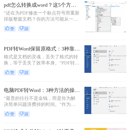
了。
疼：一份精心排版的报告、合同或方
pdf怎么转换成word？这5个方法亲测有效，职场人必备技能！
案，转换后却面目全非，表格错位、
“还在为PDF修改一个标点符号而重新
字体变异、版面混乱，不得不花费大
排版整篇文档？你的方法可能从一开
量时间重新调整。
始就错了。”作为一名深耕电脑办公
赞
踩
软件领域多年的测评博主，小编每天
都能在后台看到大量关于文档格式转
换的求助。
PDF转Word保留原格式：3种靠谱方法的关键参数配置！
格式是文档的灵魂，丢失了格式的转
换，等于丢失了效率本身。“PDF转完
Word，排版全乱了，还不如自己重打
赞
踩
一遍！”这是小编在后台收到最多的
吐槽之一。作为一名深耕办公软件领
域多年的测评博主，我深知一份格式
电脑PDF转Word：3种方法的操作步骤和常见报错处理！
错乱、需要手动调整数小时的Word文
“最贵的往往不是金钱，而是你为解
档，对职场人来说是多么糟糕的体
决简单问题浪费掉的时间。”作为专
验。那么pdf转word如何保留原格式
注电脑办公软件测评多年的博
呢？
赞
踩
主，“电脑怎么将pdf转换成word免
费”是我被问及最多的问题之一。这
背后，是无数职场人和内容创作者面