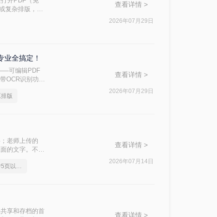
接打开PDF（免
查看详情 >
件或复杂排版，最
2026年07月29日
到专业全搞定！
—可编辑PDF
查看详情 >
带OCR识别功能
问题的核心原
2026年07月29日
原排版
字；老师上传的
查看详情 >
里面的文字。不管
频刚需。
2026年07月14日
pdf转换成word免费转5页以上的
档共享和存档的首
查看详情 >