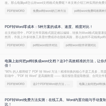
改。那么电脑pdf怎么转word文档格式免费呢？本文将介绍三种实用的免
松实现PDF到Word的转换。
PDF转WORD
免费pdf转word的三种方法
pdf转word免费吗有两种
PDF转Word零成本：5种方案的成本、速度、精度对比！
在文档处理中，PDF文件常因格式固定难以编辑，转换为Word格式能显著
然而，市面上许多转换工具需付费或存在隐私风险，那么如何不花钱将pdf转
精选5种完全免费的解决方案。所有方法均基于官方或开源平台，确保零成
PDF转WORD
pdf转word软件对比
pdf转word软件评测对比
数据泄露。无需任何付费，即可实现高质量转换，告别格式错乱与隐私担
电脑上如何把pdf转换成word文档？这3个高效精准的方法，让你
倍！
“90% 的人都用错了 PDF 转 Word 方法！精准转换的核心不是工具多，而
职场中，“PDF 转 Word” 是高频刚需 —— 项目报告需提取数据、合同文
术论文需调整格式，稍有不慎就会出现排版错乱、文字丢失、表格变形等
PDF转WORD
这2个PDF转Word的方法，高效率转换，排版不乱码！
PDF转Word免费方法实测：在线工具、Word内置功能与手动复
比！