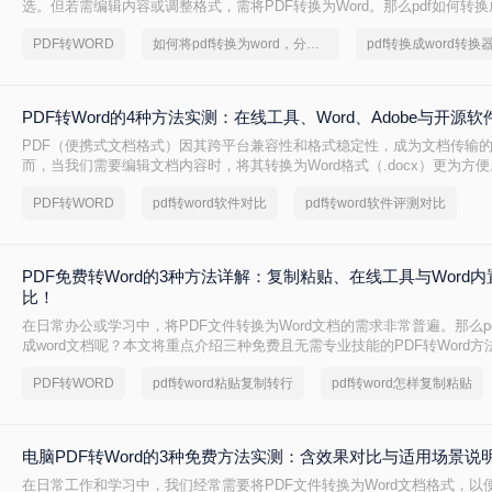
选。但若需编辑内容或调整格式，需将PDF转换为Word。那么pdf如何转换成
整理 5种主流转换方法，帮助用户高效完成转换。
PDF转WORD
如何将pdf转换为word，分享一种简单的方法
PDF转Word的4种方法实测：在线工具、Word、Adobe与开源
PDF（便携式文档格式）因其跨平台兼容性和格式稳定性，成为文档传输
而，当我们需要编辑文档内容时，将其转换为Word格式（.docx）更为方便
成word怎么转呢？本文将详细介绍几种常用的PDF转Word方法，助您轻松
PDF转WORD
pdf转word软件对比
pdf转word软件评测对比
PDF免费转Word的3种方法详解：复制粘贴、在线工具与Word
比！
在日常办公或学习中，将PDF文件转换为Word文档的需求非常普遍。那么p
成word文档呢？本文将重点介绍三种免费且无需专业技能的PDF转Word
决问题。
PDF转WORD
pdf转word粘贴复制转行
pdf转word怎样复制粘贴
电脑PDF转Word的3种免费方法实测：含效果对比与适用场景说
在日常工作和学习中，我们经常需要将PDF文件转换为Word文档格式，以