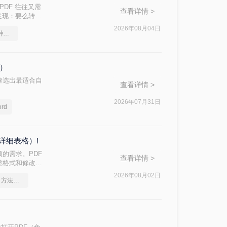
PDF 往往又需
查看详情 >
后发现：要么转换
d 文档？本文从
2026年08月04日
pdf转word几乎完美的三种方式
，帮助您快速选
格）
速选出最适合自
查看详情 >
2026年07月31日
rd
详细表格）!
的需求。PDF
查看详情 >
整格式和修改内
方法的核心差异：
2026年08月02日
pdf怎么转换成word？方法详细解析