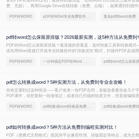
要把PDF转成Word文档，最推荐的做法是：先用Word 2013及以上版本直
费、无损）、再用Google Drive在线转换（免费、云端），如果遇到扫描
后用专业的转转大师pdf转换器兜底。
PDF转WORD
pDF转WOrd专业免费软件下载
复杂pdf转word免费
pdf转word怎么保留原排版？2026最新实测，这5种方法从免费
PDF转Word怎么保留原排版？最直接的答案是：选对转换工具和转换模式—
优先用Word直接打开或专业转换软件的“排版优先”模式，扫描件PDF必须用
的工具才能还原文字与版面。 这是解决排版错乱、表格移位、字体变样等
PDF转WORD
一分钟搞定PDF转Word，这2种简单方法，任意选择
pdf转word怎么保留
则。
pdf怎么转换成word？5种实测方法，从免费到专业全攻略！
你肯定遇到过这种情况——客户发来一份PDF合同，老板急着要你改几个
PDF课件，你想复制一段做笔记；或者自己扫描的纸质文件，想直接编辑
你是办公室文员、学生，还是自由职业者，“pdf怎么转换成word”绝对是高
PDF转WORD
pdf转换成word转换器免费转5页
pdf如何转换成word？5种方法从免费到编程实测对比！
PDF（便携式文档格式）因其跨平台兼容性强、排版固定等特点，成为文