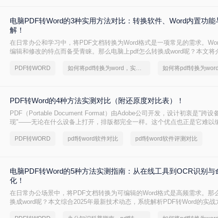
电脑PDF转Word的3种实用方法对比：转换软件、Word内置功
解！
在日常办公和学习中，将PDF文档转换为Word格式是一项常见的需求。Wo
编辑和修改的特点而备受青睐。那么电脑上pdf怎么转换成word呢？本文将
转换成Word的实用方法。
PDF转WORD
如何将pdf转换为word，实用的方法来了
PDF转Word的4种方法实测对比（附还原度对比表）！
PDF（Portable Document Format）由Adobe公司开发，设计初衷是"
现"——无论在什么设备上打开，排版都完全一样。这个优点也正是它难以
PDF内部用固定坐标记录每个文字、图形的精确位置，而Word是流式排版
PDF转WORD
pdf转word软件对比
pdf转word软件评测对比
流动、自动换行。
电脑PDF转Word的5种方法实测指南：从在线工具到OCR识别
化！
在日常办公场景中，将PDF文档转换为可编辑的Word格式是高频需求。那么
换成word呢？本文综合2025年最新技术动态，系统解析PDF转Word的实