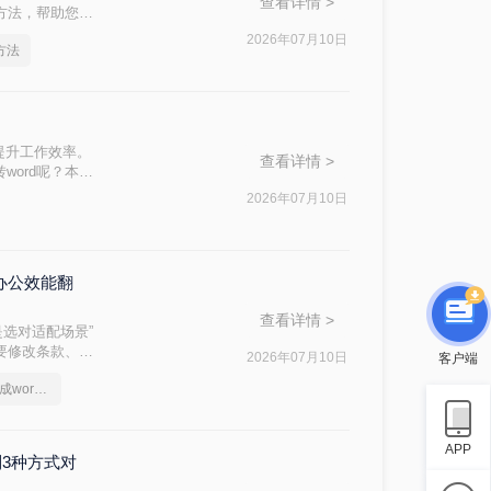
查看详情 >
费方法，帮助您轻
2026年07月10日
方法
提升工作效率。
查看详情 >
word呢？本文
本、无广告、无
2026年07月10日
忧！
办公效能翻
查看详情 >
是选对适配场景”
件要修改条款、学
客户端
2026年07月10日
问题。
电脑上如何把pdf转换成word文档
APP
制3种方式对