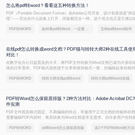
怎么将pdf转word？看看这五种转换方法！
PDF（Portable Document Format）由Adobe公司开发，设计初衷就是
现"——无论在什么设备上打开，排版都完全一样。这个优点也正是它难以
PDF内部用固定坐标记录每个文字、图形的精确位置，而Word是流式排版
PDF转WORD
如何将pdf转Word，一定要看看
五种pdf转word软件
流动、自动换行。
在线pdf怎么转换成word文档？PDF猫与转转大师2种在线工具
对比！
在数字化办公日益普及的今天，将PDF文件转换为Word文档已成为许多职
体的日常需求。PDF格式虽然便于分享和保持格式一致，但编辑起来却相
到一种高效、便捷的在线转换方法显得尤为重要。那么在线pdf怎么转换成w
PDF转WORD
转转大师在线pdf转word
转转大师pdf转word在线
文将介绍两种在线将PDF转换成Word文档的方法。
PDF转Word怎么保留原排版？2种方法对比：Adobe Acrobat 
件实测
PDF文件因其格式固定、不易编辑的特点，常被用于正式文档的传输和存
需要编辑PDF内容时，将其转换为Word文档是常见需求。但许多用户在转
乱，影响使用体验。那么pdf转word怎么保留原排版呢？本文将介绍两种
PDF转WORD
pdf转word怎么保留原排版
PDF转Word时尽可能保留原排版。