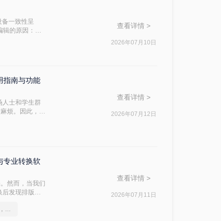
"跨设备一致性呈
查看详情 >
编辑的原因：
，内容从上到下
2026年07月10日
使用指南与功能
查看详情 >
场人士和学生群
对麻烦。因此，找
2026年07月12日
ord文档呢？本
DC与专业转换软
查看详情 >
档。然而，当我们
换后发现排版混
2026年07月11日
方法，帮助你在
这2个PDF转Word的方法，高效率转换，排版不乱码！