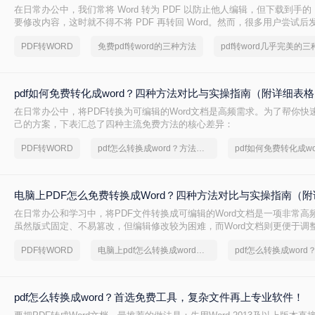
在日常办公中，我们常将 Word 转为 PDF 以防止他人编辑，但下载到手的 
要修改内容，这时就不得不将 PDF 再转回 Word。然而，很多用户尝试
后排版错乱，要么工具捆绑广告，甚至文件受损。那么 PDF 如何改成 Wor
PDF转WORD
免费pdf转word的三种方法
转换质量、操作难度、文件安全、批量能力 四个维度，对比三种主流方法
出最合适的那一种。
pdf如何免费转化成word？四种方法对比与实操指南（附详细表
在日常办公中，将PDF转换为可编辑的Word文档是高频需求。为了帮你快
己的方案，下表汇总了四种主流免费方法的核心差异：
PDF转WORD
pdf怎么转换成word？方法详细解析
pdf如何免费转化成wo
电脑上PDF怎么免费转换成Word？四种方法对比与实操指南（附
在日常办公和学习中，将PDF文件转换成可编辑的Word文档是一项非常高频
虽然版式固定、不易篡改，但编辑修改较为困难，而Word文档则更便于调
容。为了帮你快速选出最适合自己的转换方式，下表汇总了四种主流免费
PDF转WORD
电脑上pdf怎么转换成word免费
pdf怎么转换成word？首选免费工具，复杂文件再上专业软件！