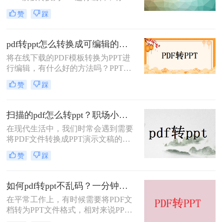
么好的方法吗？PPT是一种非常常用
赞
踩
和重要的文档。一些商业计划、计划
和项目总结报告经常以PPT的形式编
写，然后转换成PDF格式发送文件
pdf转ppt怎么转换成可编辑的？这2个转换方式了解一下
将在线下载的PDF模板转换为PPT进
行编辑，有什么好的方法吗？PPT是
一种非常常用和重要的文档。一些商
赞
踩
业计划、计划和项目总结报告经常以
PPT的形式编写，然后转换成PDF格
式发送文件
扫描的pdf怎么转ppt？职场小白快来学习这种方法！
在现代生活中，我们时常会遇到需要
将PDF文件转换成PPT演示文稿的情
况。这可能是因为我们需要在演示中
赞
踩
添加一些动态效果，或者需要修改
PDF文件中的内容，但是我们却没有
原始的PPT文件。如果你正在遇到这
如何pdf转ppt不乱码？一分钟轻松搞定PDF转PPT
个问题，不用担心，本文将向您介绍
在平常工作上，有时候需要将PDF文
扫描的pdf怎么转ppt。
档转为PPT文件格式，相对来说PPT
幻灯片在用以讲解、介绍时页面的展