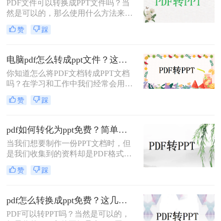
PDF文件可以转换成PPT文件吗？当
然是可以的，那么使用什么方法来转
换呢？今天小编就来跟大家探讨一下
赞
踩
这个问题，当我们需要将一份电脑如
何pdf转ppt时，我们可以使用专业的
PDF转换器进行转换，下面就给大家
电脑pdf怎么转成ppt文件？这二个方法你试过了吗！
介绍一款转转大师，能够快速有效的
你知道怎么将PDF文档转成PPT文档
帮助我们pdf转ppt。
吗？在学习和工作中我们经常会用
PPT文档来做演讲，因为PPT的演示
赞
踩
效果非常好，非常适合展示文档内
容，不过，我们在传阅资料的时候却
喜欢将文档制成PDF格式的，因为
pdf如何转化为ppt免费？简单又实用的方法介绍！
PDF格式的文件兼容性较强，不管是
当我们想要制作一份PPT文档时，但
什么版本看到的内容都不会有差，当
是我们收集到的资料却是PDF格式
我们需要将pdf转成ppt文件时，你知
的，这也是因为不想要被修改才会转
道电脑pdf怎么转成ppt文件吗？下面
赞
踩
换成PDF的格式，但是我们需要用，
就来教会大家pdf转ppt的方法吧。
要怎么编辑里面的内容呢？直接将pdf
转化为ppt就是最好的方法了，那么
pdf怎么转换成ppt免费？这几个方法不容错过！
pdf如何转化为ppt免费呢？下面就让
PDF可以转PPT吗？当然是可以的，
小编来给大家详细的讲讲吧。