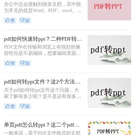
办公中总会接触到很多文档，其中较
为常见的就是Word、PDF、excel、
TXT、PPT等，这些文档各有各的优
赞
踩
势，使用起来也是十分的方便，但是
如果我们需要将这些文档进行转换，
那么有什么方法可以做到呢？今天就
pdf如何快速转ppt？二种PDF转PPT的简单方法，轻松解决
来讲讲大文件PDF怎么转PPT，看看
PDF文件在传输和浏览上有很好的兼
小编是怎么将这两种文档进行互换
容性但是不易编辑，想要编辑里面的
的，如果你还不知道，那么看完这篇
内容直接使用还需要转换成其他的格
文章你就学到了，一起来了解吧。
赞
踩
式，比如说Word、txt、excel、PPT
等，看个人的需求，今天来讲讲pdf文
件转ppt文件的方法，其实方法很简
pdf如何转ppt文件？这2个方法请收好！方便又好用
单，操作也很快捷，下面就来看看是
关于pdf如何转ppt文件这个问题，大
pdf如何快速转ppt的吧。
家了解有多少呢？是不是还有很多人
不会转换的呢？不会转换没关系，看
赞
踩
到这篇文章记得收藏起来，因为接下
来小编就要给大家讲讲pdf文件转ppt
文件的解决方法，让你可以快速解决
单页pdf怎么转ppt？这二个pdf转ppt方法你值得拥有，免费快捷又方便！
问题。
一般来说，基于PDF文件格式的文档