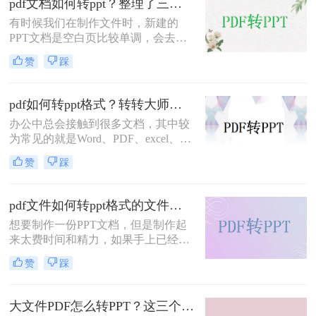
pdf文档如何转ppt？整理了三种方法，值得收藏！
而，在某些情况下，我们可能需要将
有时候我们在制作文件时，新建的
PDF文件转换为PPT（Microsoft
PPT文档是空白页比较单调，会去网
PowerPoint）格式，以便更好地编
上下载一些模板，而下载后的文档多
辑、演示或共享。在本篇文章中，我
赞
踩
是PDF格式，必须转换为PPT格式，
们将详细介绍pdf文件如何直接转
以便使用自己的文档。所以pdf文档如
ppt，让您轻松应对这一需求。
何转ppt呢？
pdf如何转ppt格式？转转大师在线都能解决！
办公中总会接触到很多文档，其中较
为常见的就是Word、PDF、excel、
TXT、PPT等，这些文档各有各的优
赞
踩
势，使用起来也是十分的方便，但是
如果我们需要将这些文档进行转换，
那么有什么方法可以做到呢？今天就
pdf文件如何转ppt格式的文件？二种实用的方法，一定要知道！
来讲讲pdf转ppt格式，看看小编是怎
想要制作一份PPT文档，但是制作起
么将这两种文档进行互换的，如果你
来太费时间和精力，如果手上已经有
还不知道，那么看完这篇pdf如何转
一份资料了，但是是PDF格式的，那
ppt格式文章你就学到了，一起来了解
赞
踩
么要怎么将pdf文件转ppt格式直接使
吧。
用呢？对于这个问题相信有很多朋友
都遇到过，今天就来给大家支个招，
大文件PDF怎么转PPT？这三个PDF转PPT方法你值得拥有，免费快捷又方便！
看看pdf文件如何转ppt格式的文件。