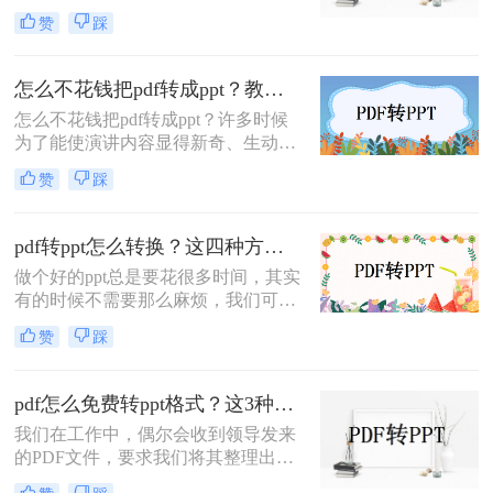
多文件都以pdf格式存在，所以我们需
赞
踩
要将pdf转ppt。现在很多朋友可能不
知道如何pdf转ppt免费t。今天，小编
将与大家分享二个简单的方法，下面
怎么不花钱把pdf转成ppt？教你快速在线p转换方法！
一起看看吧。
怎么不花钱把pdf转成ppt？许多时候
为了能使演讲内容显得新奇、生动，
经常需要把网络收集到的一些有价值
赞
踩
的PDF文件资料转交到PPT文件中，
通过编辑修改而得到具有说服力的讲
稿。现在跟大家分享一个在线pdf转
pdf转ppt怎么转换？这四种方法都可以转换！
ppt的方法。很快就能学会。
做个好的ppt总是要花很多时间，其实
有的时候不需要那么麻烦，我们可以
自己到网上找一些资料把它转换成ppt
赞
踩
格式就可以了，如果发现的资料正好
是pdf格式那该怎么办？不要紧，下面
我就会教你pdf转ppt怎么转换，以下
pdf怎么免费转ppt格式？这3种方法简单又高效
是pdf文件转ppt文件的方法介绍。
我们在工作中，偶尔会收到领导发来
的PDF文件，要求我们将其整理出
来，并以PPT的形式进行总结汇报；