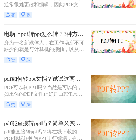
通常很难更改和编辑，因此PDF文件
通常被称为标准电子格式。作为上班
赞
踩
族，他们经常需要处理类似的PDF文
档。当他们需要编辑和修改它们时，
他们习惯于将文件内容转换为word或
电脑上pdf转ppt怎么转？3种方法1分钟处理
PPT等文档，以便快速获得内容和编
身为一名新媒体人，在工作场所不可
排的完整性。那么单页pdf怎么转ppt
缺少的就是与计算机的接触，以及文
呢？今天就来讲解一下pdf文件转ppt
件的使用。工作中我们会经常遇到格
格式的文件的方法。
赞
踩
式间的转换，也许有时还会有上百个
文件的转换，很多小伙伴会不会觉得
很难？想要将pdf转ppt格式，你知道
pdf如何转ppt文档？试试这两种PDF转PPT的方法，简单几步，高效转换！
电脑上pdf转ppt怎么转吗？下面就来
PDF可以转PPT吗？当然是可以的，
教你一个简单又快捷的pdf转ppt格式
如果你的PDF文件正好是由PPT原文
的文件方法。
件转换出来的，那么你转换回去效果
赞
踩
是一样的，那么具体pdf如何转ppt文
档呢？使用专业的转换器就可以很好
的完成这个问题了，下面就来给大家
pdf能直接转ppt吗？简单又实用的转转大师PDF转换器介绍
讲讲pdf文件转ppt文档的方法吧。
pdf能直接转ppt吗？​将在线下载的
PDF模板转换为PPT进行编辑，有什