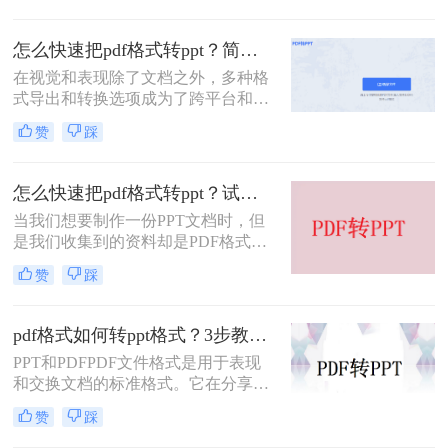
ppt。但是在汇报完之后，我们一般都
会习惯把ppt转换成pdf格式，这样更
怎么快速把pdf格式转ppt？简单易用的工具推荐
加方便保存和打印。那么pdf如何转
在视觉和表现除了文档之外，多种格
ppt文件呢？今天就给大家分享三个操
式导出和转换选项成为了跨平台和多
作方法吧！
功能工具的需要。PDF文件是一种普
赞
踩
遍的电子文档格式。但如果您需要将
其呈现为演示或幻灯片，您可能需要
一种方法将其转换为PPT格式。
怎么快速把pdf格式转ppt？试试这三种PDF转PPT的方法，简单几步，高效转换！
当我们想要制作一份PPT文档时，但
是我们收集到的资料却是PDF格式
的，这也是因为不想要被修改才会转
赞
踩
换成PDF的格式，但是我们需要用，
要怎么编辑里面的内容呢？直接将pdf
格式转ppt格式就是最好的方法了，那
pdf格式如何转ppt格式？3步教你搞定pdf转ppt格式
么要怎么将pdf格式转ppt格式文件
PPT和PDFPDF文件格式是用于表现
呢？下面就让小编来给大家详细的讲
和交换文档的标准格式。它在分享和
讲吧。
传输文档方面非常方便，但在建筑，
赞
踩
机械和其他工业领域中，CAD格式的
文件更受欢迎。因此，许多行业专家