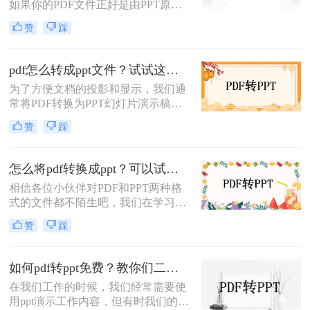
如果你的PDF文件正好是由PPT原文
件转换出来的，那么你转换回去效果
赞
踩
是一样的，那么pdf怎么转换成ppt免
费呢？下面就来给大家讲讲pdf转换成
ppt文件的方法吧。
pdf怎么转成ppt文件？试试这两种的方法，简单几步，高效转换!
为了方便文档的投影和显示，我们通
常将PDF转换为PPT幻灯片演示稿，
但是PDF文件是不方便修改的，所以
赞
踩
要转成PPT就需要用到转换器，而一
些转换器是普通转换，转换后的PPT
内容必须只是每页的一张图片，这自
怎么将pdf转换成ppt？可以试试这四个方法！
然是无法修改的。那么，我们如何才
相信各位小伙伴对PDF和PPT两种格
能转换为可编辑的PPT呢？今天就来
式的文件都不陌生吧，我们在学习工
讲讲pdf怎么转成ppt文件，下面一起
作上，经常会使用到这两种文件。有
看看吧。
赞
踩
时为了方便内容的演示，我们还会将
PDF转换成PPT格式。那你们知道怎
么将pdf转换成ppt了吗？还不知道怎
如何pdf转ppt免费？教你们二个简单方法！
么转的小伙伴，下面就为你们分享四
在我们工作的时候，我们经常需要使
种不错的转换方法。
用ppt演示工作内容，但有时我们的许