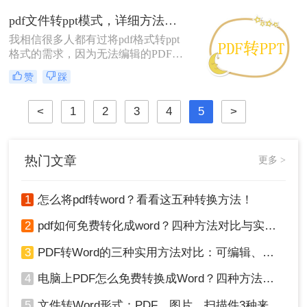
需要将PDF文档转换为CAD格式，以
pdf文件转ppt模式，详细方法教学
便能够从中获得摸底。但是这个过程
我相信很多人都有过将pdf格式转ppt
实际上并不简单。在这篇文章中，我
格式的需求，因为无法编辑的PDF文
们将探讨pdf格式如何转ppt格式。
件让很多人感到很无奈！由于PDF文
赞
踩
件本身的特点，基本上不可能100%完
美地将其转PPT格式！不要灰心。仍
<
1
2
3
4
5
>
然有一些方法。今天的分享将介绍各
种从免费到几乎完美的转换方法。如
果你幸运地发现你手头的PDF可以复
制，那就一言不发地复制和粘贴你想
热门文章
更多 >
要的内容！如果你想将全文转换为
PPT，那你就要使用pdf格式转ppt格式
文件转换工具。
1
怎么将pdf转word？看看这五种转换方法！
2
pdf如何免费转化成word？四种方法对比与实操指南（附详细表格）
3
PDF转Word的三种实用方法对比：可编辑、保格式、避风险！
4
电脑上PDF怎么免费转换成Word？四种方法对比与实操指南（附详细表格）!
5
文件转Word形式：PDF、图片、扫描件3种来源分别怎么处理！