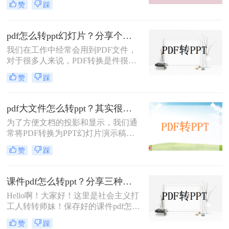
赞
踩
现和转换会更简单方便，那如何把如
何pdf转ppt不乱码呢？有那些pdf转ppt
的方式呢？下面就来给大家讲讲吧。
pdf怎么转ppt幻灯片？分享个好用的PDF转PPT神器
我们在工作中经常会用到PDF文件，
对于很多人来说，PDF转换是件很困
难的事情，不知道怎么将PDF文件转
赞
踩
换成其他格式，就拿pdf转ppt来举个
例子，今天教你pdf怎么转ppt幻灯
片，只要掌握了方法，做事情就不会
pdf大文件怎么转ppt？其实很简单，只需看这篇
很难，下面给大家分享两个简单的方
为了方便文档的投影和显示，我们通
法，一分钟就能学会，一起来看看
常将PDF转换为PPT幻灯片演示稿，
吧。
但是PDF文件是不方便修改的，所以
赞
踩
要转成PPT就需要用到转换器，而一
些转换器是普通转换，转换后的PPT
内容必须只是每页的一张图片，这自
课件pdf怎么转ppt？分享三种方法，1分钟轻松解决！
然是无法修改的。那么，我们如何才
Hello啊！大家好！这里是社会主义打
能转换为可编辑的PPT呢？今天就来
工人转转师妹！保存好的课件pdf怎么
讲讲pdf转ppt，看看要pdf大文件怎么
转ppt？ppt是我们经常用到的，无论
转ppt吧。
赞
踩
是做述职演说还是汇报工作都离不开