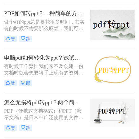
PDF文件转换为PPT格式时，有几种
方法可以实现。下面将介绍三种常见
PDF如何转ppt？一种简单的方法在线分享
的方法：使用使用在线转换工具、使
做个好的ppt总是要花很多时间，其实
用Adobe Acrobat Pro软件以及使用
有的时候不需要那么麻烦，我们可以
PDF转PPT软件。
自己到网上找一些资料把它转换成ppt
赞
踩
格式就可以了，如果发现的资料正好
是pdf格式那该怎么办？不要紧，下面
我就会教你PDF如何转ppt，以下是
电脑pdf如何转化为ppt？试试这三种的方法，简单几步，高效转换！
pdf转ppt简单方法电脑的操作步骤。
有时候工作繁忙我们来不及创建一份
文档时就会想要将手上现有的资料整
理起来并且转换成自己想要的格式，
赞
踩
特别是遇到PDF文件时，大家也知道
PDF文件不易编辑，想要编辑就要开
会员，不想花钱的朋友可以直接将pdf
怎么无损将pdf转ppt？两个简单的方法教给大家
转ppt，这样就可以放心编辑了，那么
PDF（便携式文档格式）和PPT（演
你知道电脑pdf如何转化为ppt，下面
示文稿）是日常中广泛使用的文件格
给大家分享个好方法。
式。PDF能够保存文档的整个格式，
赞
踩
使其在不同设备上呈现一致，而PPT
是一种常用的演示文稿制作软件，可