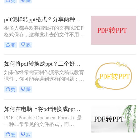
赞
踩
当自己不会PDF转PPT的时候，就只
能上网寻找相关的办法，这样不仅耗
时耗精力，还会导致工作效率低，那
pdf怎样转ppt格式？分享两种免费且易上手的操作技巧
有什么办法呢？其实并不难，我们只
很多人都喜欢将编辑好的文档以PDF
需要借助一些软件来进行格式的转
格式保存，这样发出去的文件不用担
换，但如今市面上的格式转换软件众
心乱码、排版出错等问题，打印也可
多都是收费的，那么pdf怎么免费转
赞
踩
以很清晰，不过，虽然PDF文件的兼
ppt格式呢？
容性很强，但是却不易编辑，所以很
多时候都需要转换成易编辑的文档，
如何将pdf转换成ppt？二个好用的转换方法分享
那么pdf怎样转ppt格式？对于初入职
如果你经常需要制作演示文稿或教育
场的朋友来说，可能还不知道怎么pdf
课件，你可能会遇到这样的问题：你
转ppt格式的文件，但是不用担心，格
有一份包含有关你的项目或讲座的丰
式转换并不是很难的操作，下面一起
赞
踩
富信息的 PDF 文件，但是你需要将其
看看这些方法吧。
转换为 PPT 文件，以便更好地在演示
文稿或课件中使用。
如何在电脑上将pdf转换成ppt？快来试试这三个转换方法
PDF（Portable Document Format）是
一种非常常见的文件格式，而
PPT（PowerPoint）则是一种用于制作
赞
踩
演示文稿的文件格式。当您需要将