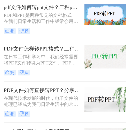
以制作专业的PPT演示文稿。在某些
pdf文件如何转ppt文件？二种pdf转ppt的简单方法，轻松解决
情况下，我们需要将PDF转换为PPT
PDF和PPT是两种常见的文档格式，
格式，以便将PDF文件中的内容放入
在我们日常生活和工作中经常会用
PPT演示文稿中，并进行编辑和制
到。有时候，我们需要将PDF文件转
作。在下面的文章中，我们将介绍怎
赞
踩
换为PPT文件，以便于在演示或分享
么无损将pdf转ppt。
时展示更生动、直观的内容。在这篇
文章中，我们将介绍pdf文件如何转
PDF文件怎样转PPT格式？二种PDF转PPT的简单方法，轻松解决
ppt文件。
在日常工作和学习中，我们经常需要
将PDF文件转换为PPT文件。PDF文
件作为一种跨平台的文档格式，非常
赞
踩
流行，但在展示和编辑方面并不如
PPT方便。因此，将PDF文件转换为
PPT文件可以方便我们进行编辑，同
PDF文件如何直接转PPT？分享两个PDF转PPT的方法，一键即可实现转换自由
时更好地展示PPT文件。下面，我们
在现代技术发展的时代，电子文件的
将介绍PDF文件怎样转PPT格式。
处理已经成为我们日常生活中的常
态。PDF（Portable Document
赞
踩
Format）作为一种常见的电子文档格
式，由于其跨平台、保留格式和易于
共享的特点，得到了广泛应用。然