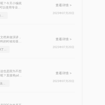
换呢？今天小编就
查看详情 >
们可以使用专业的
我们pdf转
2023年07月20日
如何将pdf转word文档，快来学习？
T文档来做演讲，
查看详情 >
资料的时候却喜欢
本看到的内容都不
2023年07月20日
pdf转word这个方法你get了吗？
件吗？下面就来教
，这也是因为不想
查看详情 >
？直接将pdf
编来给大家详细
2023年07月20日
pdf如何转word，这个方法简单又方便