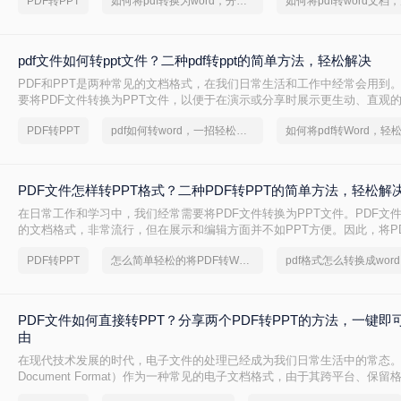
PDF转PPT
如何将pdf转换为word，分享一种简单的方法
文件中的内容放入PPT演示文稿中，并进行编辑和制作。在下面的文章中
无损将pdf转ppt。
pdf文件如何转ppt文件？二种pdf转ppt的简单方法，轻松解决
PDF和PPT是两种常见的文档格式，在我们日常生活和工作中经常会用到
要将PDF文件转换为PPT文件，以便于在演示或分享时展示更生动、直观
章中，我们将介绍pdf文件如何转ppt文件。
PDF转PPT
pdf如何转word，一招轻松解决
PDF文件怎样转PPT格式？二种PDF转PPT的简单方法，轻松解
在日常工作和学习中，我们经常需要将PDF文件转换为PPT文件。PDF文
的文档格式，非常流行，但在展示和编辑方面并不如PPT方便。因此，将P
PPT文件可以方便我们进行编辑，同时更好地展示PPT文件。下面，我们将
PDF转PPT
怎么简单轻松的将PDF转Word
样转PPT格式。
PDF文件如何直接转PPT？分享两个PDF转PPT的方法，一键即
由
在现代技术发展的时代，电子文件的处理已经成为我们日常生活中的常态。PDF（
Document Format）作为一种常见的电子文档格式，由于其跨平台、保
特点，得到了广泛应用。然而，在某些情况下，我们可能需要将PDF文件