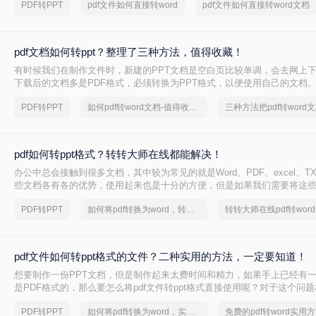
PDF转PPT
pdf文件如何直接转word
pdf文件如何直接转word文档
PPT（Microsoft PowerPoint）格式，以便更好地编辑、演示或共享。
将详细介绍pdf文件如何直接转ppt，让您轻松应对这一需求。
pdf文档如何转ppt？整理了三种方法，值得收藏！
有时候我们在制作文件时，新建的PPT文档是空白页比较单调，会去网上
下载后的文档多是PDF格式，必须转换为PPT格式，以便使用自己的文档。
何转ppt呢？
PDF转PPT
如何pdf转word文档-值得收藏的教程
三种方法把pdf转word
pdf如何转ppt格式？转转大师在线都能解决！
办公中总会接触到很多文档，其中较为常见的就是Word、PDF、excel、TX
些文档各有各的优势，使用起来也是十分的方便，但是如果我们需要将这
那么有什么方法可以做到呢？今天就来讲讲pdf转ppt格式，看看小编是怎
PDF转PPT
如何将pdf转换为word，转转大师帮你解决
转转大师在线pdf转word
行互换的，如果你还不知道，那么看完这篇pdf如何转ppt格式文章你就学
吧。
pdf文件如何转ppt格式的文件？二种实用的方法，一定要知道！
想要制作一份PPT文档，但是制作起来太费时间和精力，如果手上已经有
是PDF格式的，那么要怎么将pdf文件转ppt格式直接使用呢？对于这个问
都遇到过，今天就来给大家支个招，看看pdf文件如何转ppt格式的文件。
PDF转PPT
如何将pdf转换为word，实用的方法来了
免费的pdf转word实用