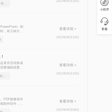
2023年06月28日
如何免费pdf转word-这个方法超简单的
小程序
owerPoint）则
查看详情 >
客服
式时，有几种方法
obat Pro
2023年06月29日
d
换！
理起来并且转换成
查看详情 >
，想要编辑就要开
知道电脑pdf
2023年06月29日
如何将pdf转换为word，分享一种简单的方法
。PDF能够保存
查看详情 >
文稿制作软件，可
式，以便将PDF
2023年06月08日