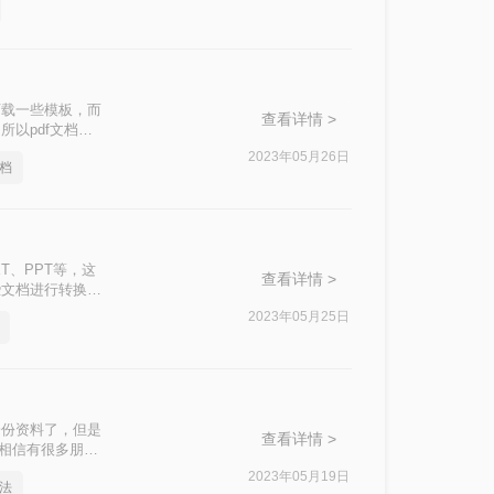
在本篇文章中，我们
下载一些模板，而
查看详情 >
所以pdf文档如
2023年05月26日
文档
T、PPT等，这
查看详情 >
些文档进行转换，
么将这两种文档进
2023年05月25日
到了，一起来了解
一份资料了，但是
查看详情 >
题相信有很多朋友
2023年05月19日
方法