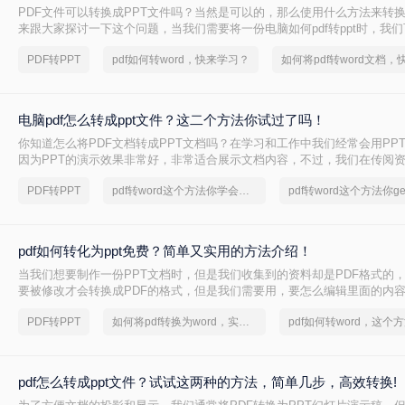
PDF文件可以转换成PPT文件吗？当然是可以的，那么使用什么方法来转
来跟大家探讨一下这个问题，当我们需要将一份电脑如何pdf转ppt时，我
PDF转换器进行转换，下面就给大家介绍一款转转大师，能够快速有效的帮助
PDF转PPT
pdf如何转word，快来学习？
ppt。
电脑pdf怎么转成ppt文件？这二个方法你试过了吗！
你知道怎么将PDF文档转成PPT文档吗？在学习和工作中我们经常会用PP
因为PPT的演示效果非常好，非常适合展示文档内容，不过，我们在传阅
将文档制成PDF格式的，因为PDF格式的文件兼容性较强，不管是什么版
PDF转PPT
pdf转word这个方法你学会了吗？
会有差，当我们需要将pdf转成ppt文件时，你知道电脑pdf怎么转成ppt文
会大家pdf转ppt的方法吧。
pdf如何转化为ppt免费？简单又实用的方法介绍！
当我们想要制作一份PPT文档时，但是我们收集到的资料却是PDF格式的
要被修改才会转换成PDF的格式，但是我们需要用，要怎么编辑里面的内容呢
转化为ppt就是最好的方法了，那么pdf如何转化为ppt免费呢？下面就让小
PDF转PPT
如何将pdf转换为word，实用的方法来了
的讲讲吧。
pdf怎么转成ppt文件？试试这两种的方法，简单几步，高效转换!