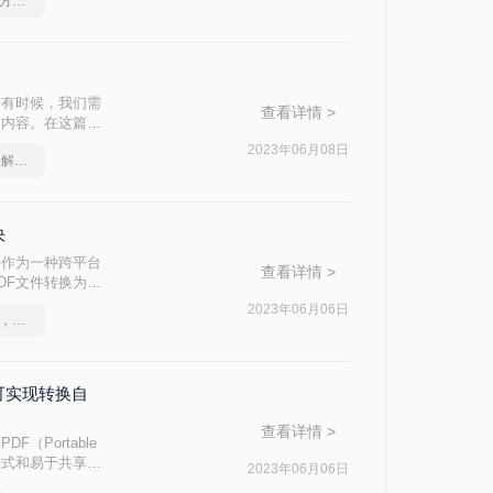
如何将pdf转word文档，方法超级简单
，我们将介绍怎么
。有时候，我们需
查看详情 >
的内容。在这篇文
2023年06月08日
如何将pdf转Word，轻松解决烦恼
决
件作为一种跨平台
查看详情 >
DF文件转换为
介绍PDF文件怎
2023年06月06日
pdf格式怎么转换成word，一招轻松解决
可实现转换自
查看详情 >
Portable
留格式和易于共享的
2023年06月06日
转换为