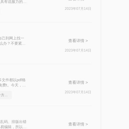
到具有说服力的讲
2023年07月14日
自己到网上找一
查看详情 >
怎么办？不要紧，
2023年07月14日
文件都以pdf格
查看详情 >
t免费t。今天，小
2023年07月14日
如何免费pdf转word-这个方法超简单的
心乱码、排版出错
查看详情 >
不易编辑，所以很