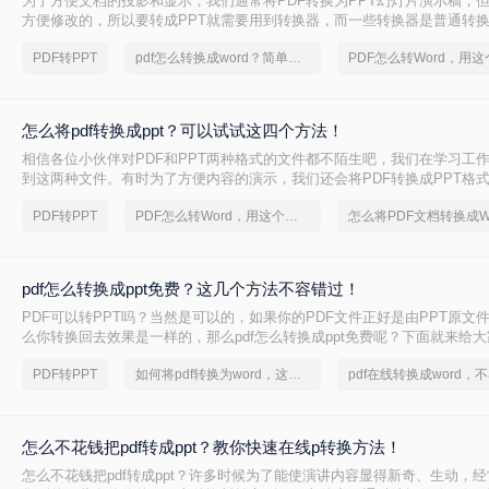
为了方便文档的投影和显示，我们通常将PDF转换为PPT幻灯片演示稿，但
方便修改的，所以要转成PPT就需要用到转换器，而一些转换器是普通转换
内容必须只是每页的一张图片，这自然是无法修改的。那么，我们如何才
PDF转PPT
pdf怎么转换成word？简单高效的恢复方法
PPT呢？今天就来讲讲pdf怎么转成ppt文件，下面一起看看吧。
怎么将pdf转换成ppt？可以试试这四个方法！
相信各位小伙伴对PDF和PPT两种格式的文件都不陌生吧，我们在学习工
到这两种文件。有时为了方便内容的演示，我们还会将PDF转换成PPT格
么将pdf转换成ppt了吗？还不知道怎么转的小伙伴，下面就为你们分享四
PDF转PPT
PDF怎么转Word，用这个方法试试
法。
pdf怎么转换成ppt免费？这几个方法不容错过！
PDF可以转PPT吗？当然是可以的，如果你的PDF文件正好是由PPT原文
么你转换回去效果是一样的，那么pdf怎么转换成ppt免费呢？下面就来给大家
成ppt文件的方法吧。
PDF转PPT
如何将pdf转换为word，这个解决方法不容错过
怎么不花钱把pdf转成ppt？教你快速在线p转换方法！
怎么不花钱把pdf转成ppt？许多时候为了能使演讲内容显得新奇、生动，