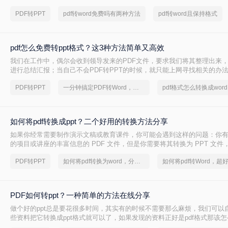
多时候都需要转换成易编辑的文档，那么pdf怎样转ppt格式？对于初入职
PDF转PPT
pdf转word免费吗有两种方法
pdf转word且保持格式
能还不知道怎么pdf转ppt格式的文件，但是不用担心，格式转换并不是很
起看看这些方法吧。
pdf怎么免费转ppt格式？这3种方法简单又高效
我们在工作中，偶尔会收到领导发来的PDF文件，要求我们将其整理出来，
进行总结汇报；当自己不会PDF转PPT的时候，就只能上网寻找相关的办
耗精力，还会导致工作效率低，那有什么办法呢？其实并不难，我们只需
PDF转PPT
一分钟搞定PDF转Word，这2种简单方法，任意选择
进行格式的转换，但如今市面上的格式转换软件众多都是收费的，那么pdf怎
式呢？
如何将pdf转换成ppt？二个好用的转换方法分享
如果你经常需要制作演示文稿或教育课件，你可能会遇到这样的问题：你
的项目或讲座的丰富信息的 PDF 文件，但是你需要将其转换为 PPT 文
演示文稿或课件中使用。
PDF转PPT
如何将pdf转换为word，分享一种简单的方法
PDF如何转ppt？一种简单的方法在线分享
做个好的ppt总是要花很多时间，其实有的时候不需要那么麻烦，我们可以
些资料把它转换成ppt格式就可以了，如果发现的资料正好是pdf格式那该
下面我就会教你PDF如何转ppt，以下是pdf转ppt简单方法电脑的操作步骤