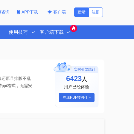
登录
注册
PI咨询
APP下载
客户端
使用技巧
客户端下载
实时引擎统计
6423
人
真还原且排版不乱
ppt格式
，无需安
用户已经体验
在线PDF转PPT >