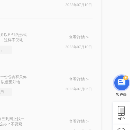
场的朋友来说，可
2023年07月10日
难的操作，下面一
并以PPT的形式
查看详情 >
法，这样不仅耗时
要借助一些软件来
2023年07月10日
pdf格式怎么转换成word，这个方法简单又方便
么免费转ppt格
有一份包含有关你
查看详情 >
件，以便更好地在
2023年07月06日
如何将pdf转Word，超好用的方法
客户端
自己到网上找一
APP
查看详情 >
怎么办？不要紧，
。