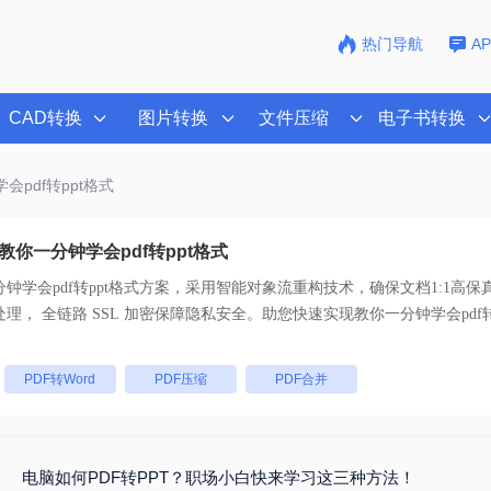
热门导航
A
CAD转换
图片转换
文件压缩
电子书转换
会pdf转ppt格式
你一分钟学会pdf转ppt格式
钟学会pdf转ppt格式
方案，采用智能对象流重构技术，确保文档1:1高保
码。支持一键批量处理， 全链路 SSL 加密保障隐私安全。助您快速实现
教你一分钟学会pdf转
：
PDF转Word
PDF压缩
PDF合并
电脑如何PDF转PPT？职场小白快来学习这三种方法！