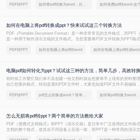
PDF转PPT
如何将pdf转换为word，分享一种简单的方法
如何在电脑上将pdf转换成ppt？快来试试这三个转换方法
PDF（Portable Document Format）是一种非常常见的文件格式，而PPT（P
是一种用于制作演示文稿的文件格式。当您需要将PDF文件转换为PPT格
可以实现。下面将介绍三种常见的方法：使用使用在线转换工具、使用Adobe Acr
PDF转PPT
如何在电脑上将pdf转word
如何在电脑上将pdf转成wor
软件以及使用PDF转PPT软件。
电脑pdf如何转化为ppt？试试这三种的方法，简单几步，高效转
有时候工作繁忙我们来不及创建一份文档时就会想要将手上现有的资料整
自己想要的格式，特别是遇到PDF文件时，大家也知道PDF文件不易编辑
会员，不想花钱的朋友可以直接将pdf转ppt，这样就可以放心编辑了，那么你
PDF转PPT
pdf怎么转换成word？简单高效的恢复方法
如何转化为ppt，下面给大家分享个好方法。
怎么无损将pdf转ppt？两个简单的方法教给大家
PDF（便携式文档格式）和PPT（演示文稿）是日常中广泛使用的文件格式
文档的整个格式，使其在不同设备上呈现一致，而PPT是一种常用的演示
以制作专业的PPT演示文稿。在某些情况下，我们需要将PDF转换为PPT格