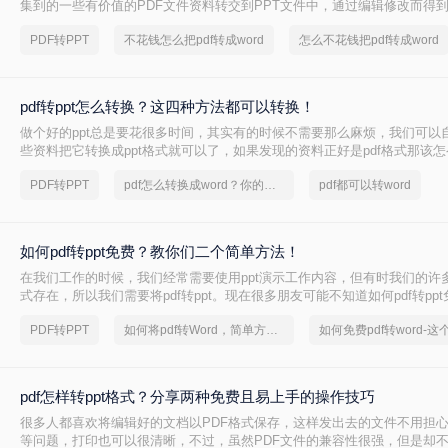
集到的一些有价值的PDF文件资料转交到PPT文件中，通过编辑修改而得
稿。现在跟大家分享一个在线pdf转ppt的方法。很快就能学会。
PDF转PPT
不花钱怎么把pdf转成word
怎么不花钱把pdf转成word
pdf转ppt怎么转换？这四种方法都可以转换！
做个好的ppt总是要花很多时间，其实有的时候不需要那么麻烦，我们可以
些资料把它转换成ppt格式就可以了，如果发现的资料正好是pdf格式那该
下面我就会教你pdf转ppt怎么转换，以下是pdf文件转ppt文件的方法介绍。
PDF转PPT
pdf怎么转换成word？你的同事都在用
pdf都可以转word
如何pdf转ppt免费？教你们二个简单方法！
在我们工作的时候，我们经常需要使用ppt演示工作内容，但有时我们的许多
式存在，所以我们需要将pdf转ppt。现在很多朋友可能不知道如何pdf转pp
编将与大家分享二个简单的方法，下面一起看看吧。
PDF转PPT
如何将pdf转Word，简单方法教你一招
pdf怎样转ppt格式？分享两种免费且易上手的操作技巧
很多人都喜欢将编辑好的文档以PDF格式保存，这样发出去的文件不用担
等问题，打印也可以很清晰，不过，虽然PDF文件的兼容性很强，但是却