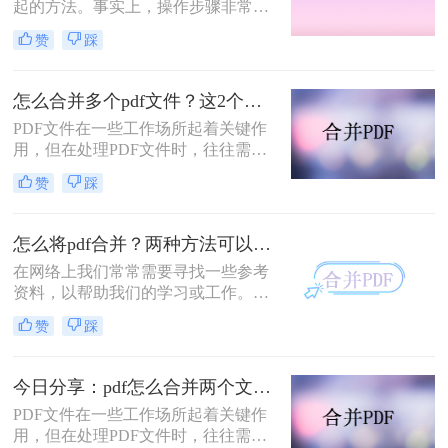
起的方法。事实上，操作步骤非常简
单。在这里，我们将步骤简化一下。
赞
踩
首先打开软件选择功能，然后添加pdf
文件，然后调整合并顺序，最后直接
点击转换，就可以完成pdf合并，下面
怎么合并多个pdf文件？这2个方法非常简单！请低调使用
来给大家详细操作一遍。
PDF文件在一些工作场所起着关键作
用，但在处理PDF文件时，往往需要
合并多个pdf文件，对于一些工作场所
赞
踩
很长一段时间的人来说，可能会有自
己的处理方式，但对于那些刚进入工
作场所的人来说，可能会不知所措。
怎么将pdf合并？两种方法可以实现！高效简单还免费！
小编恰好知道怎么合并多个pdf文件，
在网络上我们常常需要寻找一些参考
在这里我想和大家分享一下。
资料，以帮助我们的学习或工作。然
而，发现大部分从网上下载的材料是
赞
踩
PDF格式。要是我们一个一个地把它
们打开，那是一件很麻烦的事，而且
浪费了我们的宝贵时间。所以，我们
今日分享：pdf怎么合并两个文件？两种方法可以实现
可以结合多个PDF文件来提高我们的
PDF文件在一些工作场所起着关键作
阅读和学习效率！因此，今天小编想
用，但在处理PDF文件时，往往需要
和大家分享小编怎么将pdf合并的方