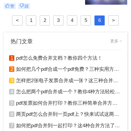
合并两个pdf文件，对于一些工作场所
法，希望对需要合并pdf文档的朋友有
赞
踩
很长一段时间的人来说，可能会有自
所帮助！
己的处理方式，但对于那些刚进入工
<
1
2
3
4
5
6
>
作场所的人来说，可能会不知所措。
小编恰好知道pdf怎么合并两个文件，
在这里我想和大家分享一下。
热门文章
更多 >
1
pdf怎么免费合并文档？教你四个方法！
2
如何把几个pdf合成一个pdf免费？三种实用方法分享！
3
怎样把2张电子发票合并成一张？这三种合并方法学习一下!
4
怎么把两个pdf合并成一个？教你4种方法轻松完成合并！
5
pdf发票如何合并打印？教你三种简单合并方法！
6
两页pdf怎么合并到一页pdf上？快来试试这两种方法吧！
7
如何把pdf合并到一起打印？这4种合并方法了解一下！