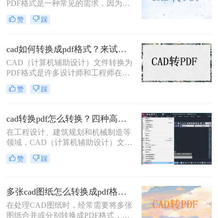
PDF格式是一种常见的需求，因为
PDF格式具有跨平台兼容性好、文件
赞
踩
体积小、易于分享和打印等优点。那
么cad里面的图纸怎么转pdf格式呢？
本文将介绍三种将CAD图纸转换为
cad如何转换成pdf格式？来试试这三种方法吧！
PDF的方法。
CAD（计算机辅助设计）文件转换为
PDF格式是许多设计师和工程师在日
常工作中经常遇到的需求。PDF格式
赞
踩
因其跨平台兼容性和不可编辑性，成
为分享和存档设计文件的理想选择。
那么CAD如何转换成PDF格式呢？本
cad转换pdf怎么转换？四种高效方法详解，轻松搞定格式转换！
文将介绍四种将CAD文件转换为PDF
在工程设计、建筑规划和机械制造等
格式的方法。
领域，CAD（计算机辅助设计）文件
是承载核心设计思想的数字载体。然
赞
踩
而，当需要向客户展示方案、进行图
纸评审或归档时，直接发送DWG、
DXF等原生CAD文件并非最佳选择。
多张cad图纸怎么转换成pdf格式？二种实用方法详解！
原因在于，对方可能没有安装相应的
CAD软件，或者软件版本不兼容导致
在处理CAD图纸时，经常需要将多张
显示错误，更存在被无意中修改的风
图纸合并或分别转换成PDF格式，以