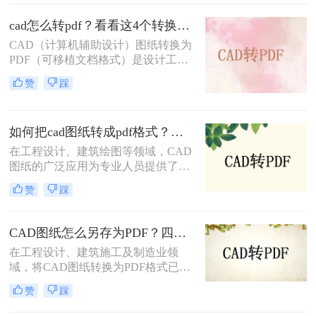
呢？本文将介绍三种将CAD文件转换
为PDF的方法。
cad怎么转pdf？看看这4个转换方法！
CAD（计算机辅助设计）图纸转换为
PDF（可移植文档格式）是设计工作
中常见的需求。PDF格式不仅具有良
赞
踩
好的兼容性和可读性，还能有效保护
设计文件的完整性和版权。那么cad怎
么转pdf呢？本文将介绍四种将CAD
如何把cad图纸转成pdf格式？这四种方法轻松转换！
图纸转换为PDF的高效方法。
在工程设计、建筑绘图等领域，CAD
图纸的广泛应用为专业人员提供了极
大的便利。然而，有时我们需要将
赞
踩
CAD图纸转换成PDF格式，以便在不
具备CAD软件的环境中查看、分享或
打印。PDF格式因其跨平台性、一致
CAD图纸怎么另存为PDF？四种简单实用的方法推荐
性和不可编辑性等特点，成为了理想
在工程设计、建筑施工及制造业领
的转换格式。那么如何把cad图纸转成
域，将CAD图纸转换为PDF格式已成
pdf格式呢？本文将介绍四种将CAD
为日常工作的标准流程。PDF格式凭
图纸转换成PDF格式的实用方法。
赞
踩
借跨平台兼容性强、文件体积适中、
便于标注传阅、符合行业交付规范等