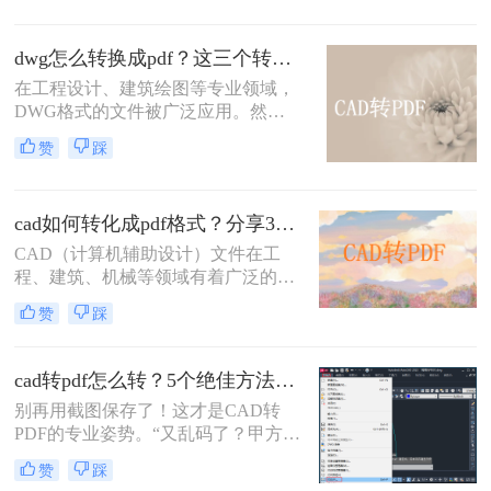
高质量输出而备受青睐。那么cad怎么
把图纸导出pdf的格式呢？本文将介绍
dwg怎么转换成pdf？这三个转换方法了解一下！
两种将CAD图纸导出为PDF格式的方
在工程设计、建筑绘图等专业领域，
法。
DWG格式的文件被广泛应用。然
而，在某些情况下，我们可能需要将
赞
踩
其转换为PDF格式，以便更方便地共
享、查看和打印。那么dwg怎么转换
成pdf呢？本文将介绍三种将DWG转
cad如何转化成pdf格式？分享3个操作简单的方法！
换成PDF的方法。
CAD（计算机辅助设计）文件在工
程、建筑、机械等领域有着广泛的应
用，但有时候我们需要将这些文件转
赞
踩
换成PDF格式以便分享、查看或打
印。那么cad如何转化成pdf格式呢？
本文将介绍三种将CAD文件转换成
cad转pdf怎么转？5个绝佳方法，工程师私藏技巧公开！
PDF的方法。
别再用截图保存了！这才是CAD转
PDF的专业姿势。“又乱码了？甲方说
图纸打不开！” 这是许多设计师和工
赞
踩
程师在交付文件时最怕听到的一句