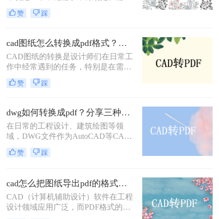
将图纸分享给不同平台或设备上的团
转换方式。
赞
踩
队成员时。PDF格式因其兼容性和稳
定性，成为CAD图纸转换的理想选
择。那么怎么把cad图纸转换成pdf
cad图纸怎么转换成pdf格式？教你三招解决！
呢？本文将介绍四种将CAD图纸转换
CAD图纸的转换是设计师们在日常工
为PDF的方法。
作中经常遇到的任务，特别是在需要
将设计成果分享给客户或团队成员
赞
踩
时，PDF格式因其广泛的兼容性和出
色的可读性成为首选。那么cad图纸怎
么转换成pdf格式呢？本文将介绍三种
dwg如何转换成pdf？分享三种常用的转换方法！
将CAD图纸转换成PDF格式的方法。
在日常的工程设计、建筑绘图等领
域，DWG文件作为AutoCAD等CAD
软件的标准文件格式，广泛应用于图
赞
踩
纸的创建和编辑。然而，为了更方便
地共享和查看图纸，有时我们需要将
DWG文件转换成PDF格式。那么
cad怎么把图纸导出pdf的格式？教你四个方法！
DWG如何转换成PDF呢？本文将介绍
CAD（计算机辅助设计）软件在工程
三种将DWG转换成PDF的方法。
设计领域应用广泛，而PDF格式的文
件因其跨平台、易阅读的特性，常被