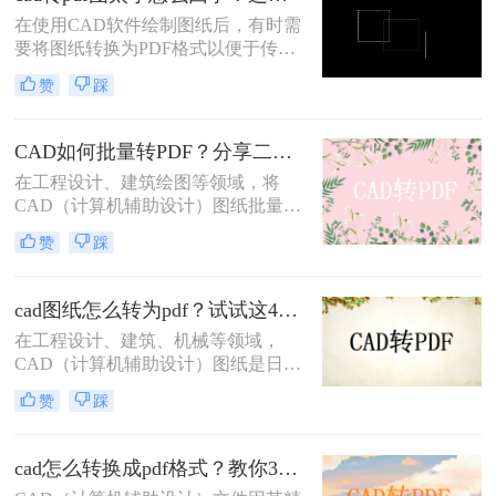
介绍四种将CAD文件导出为PDF的方
在使用CAD软件绘制图纸后，有时需
法。
要将图纸转换为PDF格式以便于传输
和查看。然而，在转换过程中，有时
赞
踩
会遇到CAD转PDF图太小的问题。这
可能是由于多种原因导致的，本文将
为您详细分析原因并提供cad转pdf图
CAD如何批量转PDF？分享二种高效的转换方法！
太小怎么回事解决方法。
在工程设计、建筑绘图等领域，将
CAD（计算机辅助设计）图纸批量转
换为PDF（可移植文档格式）是一个
赞
踩
常见且重要的任务。PDF格式不仅具
有高度的兼容性和可读性，还能有效
保护设计文件的完整性和版权。那么
cad图纸怎么转为pdf？试试这4种实用转换方法！
CAD如何批量转PDF呢？本文将介绍
在工程设计、建筑、机械等领域，
两种将CAD图纸批量转换为PDF的高
CAD（计算机辅助设计）图纸是日常
效方法。
工作中不可或缺的重要文件。然而，
赞
踩
为了更方便地分享、存档和打印这些
图纸，将它们转换为PDF（可移植文
档格式）格式是一个明智的选择。那
cad怎么转换成pdf格式？教你3个简单的转换方法！
么cad图纸怎么转为pdf呢？本文将详