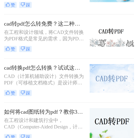
Format）格式，可以方便地进行文件
赞
踩
共享、打印和存档。那么cad转pdf怎
么转快捷键呢？本文将介绍两种高效
的CAD转PDF方法，帮助您快速实现
cad转pdf怎么转免费？这二种转换方法帮你解决！
文件转换。
在工程和设计领域，将CAD文件转换
为PDF格式是常见的需求，因为PDF
格式便于查看、分享和打印。那么cad
赞
踩
转pdf怎么转免费呢？本文将介绍两种
免费的CAD转PDF的方法，帮助您轻
松完成CAD转PDF的任务。
cad转换pdf怎么转换？试试这二种实用方法！
CAD（计算机辅助设计）文件转换为
PDF（可移植文档格式）是设计师和
工程师在日常工作中经常遇到的需
赞
踩
求。PDF格式因其良好的兼容性和易
分享性，成为与团队成员、客户和合
作伙伴交流的理想选择。那么cad转换
如何将cad图纸转为pdf？教你3种容易学会的方法!
pdf怎么转换呢？本文将介绍两种将
在工程设计和建筑行业中，
CAD文件转换为PDF的高效方法。
CAD（Computer-Aided Design，计算
机辅助设计）图纸的共享和传输是一
赞
踩