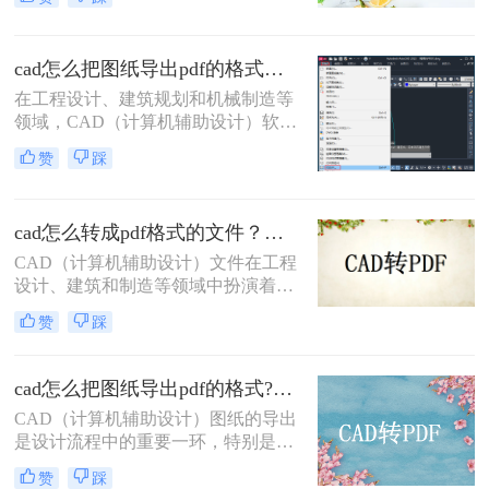
项常见的需求。将CAD图纸转换为
PDF格式可以提高文件的兼容性和易
用性，便于非专业用户查看和打印。
cad怎么把图纸导出pdf的格式？选择最适合你的高效方法！
那么如何将cad图纸转为pdf呢？本文
将介绍三种将CAD图纸转换为PDF的
在工程设计、建筑规划和机械制造等
方法，帮助您轻松完成这一任务。
领域，CAD（计算机辅助设计）软件
是不可或缺的工具。然而，CAD源文
赞
踩
件（如DWG）的查看和传播严重依
赖于特定的软件环境，这在协作、评
审和交付环节极为不便。因此，将
cad怎么转成pdf格式的文件？分享二种实用转换方法！
CAD图纸导出为通用的PDF格式成为
了标准流程。PDF文件能完美保留图
CAD（计算机辅助设计）文件在工程
纸的矢量信息、图层、比例和布局，
设计、建筑和制造等领域中扮演着至
且几乎在任何设备上都能被无缝打
关重要的角色。然而，有时需要将
赞
踩
开。那么cad怎么把图纸导出pdf的格
CAD文件转换为PDF格式以便于共
式呢？
享、查看和打印。那么cad怎么转成
pdf格式的文件呢？本文将介绍两种将
cad怎么把图纸导出pdf的格式?了解下这二种转换方法！
CAD转换为PDF的方法。
CAD（计算机辅助设计）图纸的导出
是设计流程中的重要一环，特别是在
需要将设计成果与他人共享或进行打
赞
踩
印时，PDF格式因其跨平台兼容性和