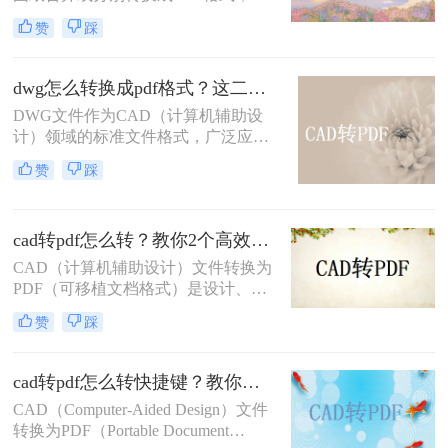
险。
便于分享、存档或打印。那么多张cad
赞
踩
图纸怎么转换成pdf格式呢？本文将介
绍两种将多张CAD图纸转换为PDF的
有效方法，帮助您更轻松地管理和分
dwg怎么转换成pdf格式？这二种方法可以试试！
发您的设计成果。
DWG文件作为CAD（计算机辅助设
计）领域的标准文件格式，广泛应用
于建筑、机械、电子等设计领域。然
赞
踩
而，有时我们需要将这些DWG文件
转换为PDF格式，以便于分享、查看
和打印。那么dwg怎么转换成pdf格式
cad转pdf怎么转？教你2个高效转换方法！
呢？本文将介绍两种将DWG转换成
PDF格式的方法。
CAD（计算机辅助设计）文件转换为
PDF（可移植文档格式）是设计、建
筑和工程领域常见的任务。PDF格式
赞
踩
不仅具有高度的兼容性和可读性，还
能有效保护设计文件的完整性。那么
CAD转PDF怎么转呢？本文将介绍两
cad转pdf怎么转快捷键？教你二种很容易学会的方法！
种将CAD文件转换为PDF的方法。
CAD（Computer-Aided Design）文件
转换为PDF（Portable Document