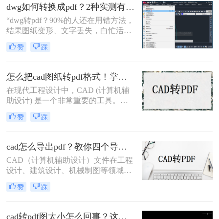
pdf呢？本文将介绍三种将CAD文件
dwg如何转换成pdf？2种实测有效技巧，精准无损告别格式混乱！
转换为PDF的高效方法。
“dwg转pdf？90%的人还在用错方法，
结果图纸变形、文字丢失，白忙活一
整天！”在IT、设计与工程领域，dwg
赞
踩
文件转pdf是职场日常刚需。但你是否
也经历过：转换后图纸错位、字体模
糊、甚至关键标注消失？根据行业调
怎么把cad图纸转pdf格式！掌握这3种方法就可以
研，超70%的办公人群因转换工具不
在现代工程设计中，CAD (计算机辅
靠谱，每天浪费15分钟以上处理格式
助设计) 是一个非常重要的工具。
问题。
CAD软件允许工程师们创建准确且详
赞
踩
细的图纸，以便进行设计和分析。然
而，有时候我们需要将这些CAD图纸
转换为PDF格式，以便与他人共享或
cad怎么导出pdf？教你四个导出方法！
打印。现在让我们来探讨一下怎么把
CAD（计算机辅助设计）文件在工程
cad图纸转pdf格式。
设计、建筑设计、机械制图等领域中
扮演着重要角色。有时，我们需要将
赞
踩
这些CAD文件导出为PDF格式，以便
在不同的平台和设备上进行查看和共
享。那么cad怎么导出pdf呢？本文将
cad转pdf图太小怎么回事？这两个方法很不错！