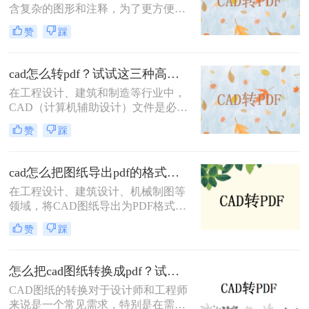
含复杂的图形和注释，为了更方便地
共享和查看，将其转换为PDF格式是
赞
踩
一个很好的选择。那么cad直接转pdf
怎么转呢？本文将介绍三种将CAD文
件直接转换为PDF的高效方法。
cad怎么转pdf？试试这三种高效转换方法！
在工程设计、建筑和制造等行业中，
CAD（计算机辅助设计）文件是必不
可少的工具。然而，为了方便非专业
赞
踩
人员查看或打印，通常需要将这些复
杂的CAD文件转换成更通用的PDF格
式。那么cad怎么转pdf呢？本文将介
cad怎么把图纸导出pdf的格式？教你4招轻松转换！
绍三种常用的CAD转PDF的方法。
在工程设计、建筑设计、机械制图等
领域，将CAD图纸导出为PDF格式是
一项常见且重要的任务。PDF格式具
赞
踩
有跨平台、不易被修改和高度保真的
特点，非常适合用于文档的分发、归
档和打印。那么cad怎么把图纸导出
怎么把cad图纸转换成pdf？试试这三种简单方法！
pdf的格式呢？本文将详细介绍几种将
CAD图纸的转换对于设计师和工程师
CAD图纸导出为PDF格式的方法，帮
来说是一个常见需求，特别是在需要
助用户根据自己的需求选择最适合的