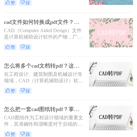
赞
踩
用于文件分享和存档。因此，将CAD
图纸导出为PDF格式的需求日益增
多。那么CAD怎么把图纸导出PDF的
cad文件如何转换成pdf文件？三种快速实用的方法！
格式呢？本文将介绍四种常用的方
CAD（Computer Aided Design）文件
法，帮助您轻松实现CAD图纸到PDF
是计算机辅助设计软件的产物，广泛
的转换。
应用于工程设计、机械制图、建筑设
赞
踩
计等领域。然而，由于CAD文件的特
殊性，其在共享、传输或打印时可能
面临兼容性问题。将CAD文件转换为
怎么将多个cad文档转pdf？这三种方法最好用！
PDF格式是一种有效的解决方案，因
在工程设计、建筑制图及机械设计等
为PDF文件具有广泛的兼容性和良好
领域，CAD（计算机辅助设计）软件
的排版保持性。那么cad文件如何转换
是不可或缺的工具。然而，在需要将
成pdf文件呢？以下是将CAD文件转
赞
踩
多个CAD文档分享给非CAD软件用户
换为PDF文件的几种方法。
或进行打印时，将CAD文档转换为
PDF格式成为了一个常见的需求。
怎么把一套cad图纸转pdf？掌握这3招就够了！
PDF格式以其良好的兼容性和稳定
CAD图纸作为工程设计领域的重要文
性，确保了文档在不同设备和软件中
件，其准确性和清晰度对于后续的设
的一致呈现。那么怎么将多个cad文档
计、施工及交流至关重要。然而，在
转pdf呢？以下是将多个CAD文档转
赞
踩
实际应用中，我们常常需要将CAD图