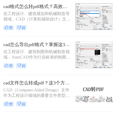
优势，被广泛应用于图纸提交、客户
cad格式怎么转pdf格式？高效的五大方法详解！
审阅、档案存档及移动设备查看等场
在工程设计、建筑规划和机械制造等
景。
领域，CAD（计算机辅助设计）文件
是传递设计思想的核心载体。然而，
赞
踩
当需要向客户、评审方或非技术背景
的同事展示设计方案时，直接发送
DWG或DXF等原生CAD文件往往不
cad怎么导出pdf格式？掌握这3招就够了！
是最佳选择。此时，PDF（便携式文
档格式）以其跨平台、格式固定、易
在工程设计、建筑制图和机械制造领
于查看且体积小巧的优势，成为分享
域，AutoCAD作为行业标准的制图软
和归档图纸的首选。
件，其生成的DWG文件是工作的核
赞
踩
心。然而，在文件交付、图纸审查、
打印或展示时，PDF格式因其跨平
台、高保真、易传输和不可随意修改
cad文件怎么转成pdf？这3个方法可以一试！
的特性，成为了无可替代的交换媒
介。掌握在AutoCAD中高效、高质量
CAD（Computer-Aided Design）文件
地导出PDF，是每一位CAD用户的必
作为工程设计领域的重要文件类型，
备技能。那么cad怎么导出pdf格式
经常需要转换为PDF（Portable
赞
踩
呢？
Document Format）格式以便于共享、
打印和存档。那么cad文件怎么转成