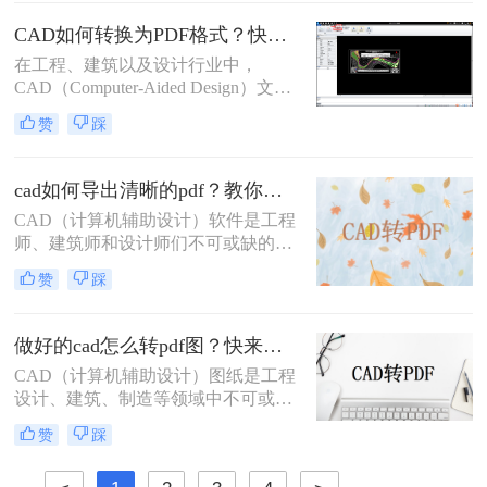
将CAD文件转换为PDF格式。那么怎
么样把cad批量转pdf文件呢？本文将
CAD如何转换为PDF格式？快来试试这三种方法吧！
详细介绍几种将CAD文件批量转换为
在工程、建筑以及设计行业中，
PDF文件的方法，帮助用户高效完成
CAD（Computer-Aided Design）文件
这一任务。
是存储和交流复杂设计信息的标准格
赞
踩
式。然而，PDF（Portable Document
Format）文件由于其跨平台兼容性和
易于分享的特点，在日常工作中也占
cad如何导出清晰的pdf？教你二个实用方法！
据着重要地位。因此，将CAD文件转
​CAD（计算机辅助设计）软件是工程
换为PDF格式，成为了许多专业人士
师、建筑师和设计师们不可或缺的工
的必要技能。那么CAD如何转换为
具，而PDF（可移植文档格式）文件
PDF格式呢？本文将详细介绍几种常
赞
踩
则因其跨平台兼容性和内容稳定性，
用的CAD转PDF的方法，帮助您掌握
成为分享和保存设计成果的理想选
这一技能。
择。将CAD图纸导出为清晰的PDF文
做好的cad怎么转pdf图？快来看看这三种方法！
件，对于确保设计细节的准确传达和
CAD（计算机辅助设计）图纸是工程
在不同设备间的顺畅分享至关重要。
设计、建筑、制造等领域中不可或缺
那么cad如何导出清晰的pdf呢？以下
的重要文件。为了更方便地分享、查
将详细介绍几种将CAD文件导出为清
赞
踩
看和打印这些图纸，许多用户会选择
晰PDF的方法。
将其转换为PDF（可移植文档格式）