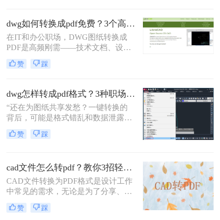
话。在数字化协作日益频繁的今天，
CAD转PDF 已成为跨平台、保格式、
dwg如何转换成pdf免费？3个高效精准方法，职场人亲测无坑！
防篡改的刚性需求。
在IT和办公职场，DWG图纸转换成
PDF是高频刚需——技术文档、设计
稿、项目报告常需PDF格式分享或打
赞
踩
印。但市面上多数工具转换不精准
（文字错位、线条失真）、操作繁琐
（需装软件、调参数），甚至收费陷
dwg怎样转成pdf格式？3种职场人必备的高效方法，最后一招绝了！
阱频出。作为深耕办公软件测评7年
“还在为图纸共享发愁？一键转换的
的小编，我亲测了20+方案，排除
背后，可能是格式错乱和数据泄露的
WPS、命令行、迅捷等工具，只聚焦
双重陷阱。” 作为从业多年的办公软
真正免费、有效、安全的路径。今天
赞
踩
件测评博主，我见过太多人因选错转
分享3个方法，助你告别“转换焦虑”，
换工具而返工加班。
精准高效搞定工作。
cad文件怎么转pdf？教你3招轻松解决！
CAD文件转换为PDF格式是设计工作
中常见的需求，无论是为了分享、存
档还是打印，PDF格式都能提供高质
赞
踩
量的输出。那么CAD文件怎么转PDF