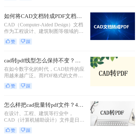
换为PDF格式的几种方法。
纸转换为PDF格式以便于分享、打印
或存档。那么怎么把一套cad图纸转
如何将CAD文档转成PDF文档？这三种转换方法快来了解下！
pdf呢？以下，将详细介绍几种将一套
CAD（Computer-Aided Design）文档
CAD图纸转换为PDF格式的方法。
作为工程设计、建筑制图等领域的重
要工具，其转换为PDF（Portable
赞
踩
Document Format）文档的需求日益增
加。PDF格式因其良好的跨平台兼容
性和内容稳定性，成为了文档共享、
cad转pdf线型怎么保持不变？试试这3个方法！
归档和展示的首选。那么如何将CAD
在如今数字化的时代，CAD软件的应
文档转成PDF文档呢？以下将详细介
用越来越广泛。而PDF格式的文件则
绍几种将CAD文档转换成PDF文档的
成为了在不同平台之间共享CAD设计
方法。
赞
踩
的常用方式。然而，在将CAD文件转
换为PDF格式时，很多人都面临着一
个普遍的问题，那就是线型的变化。
怎么样把cad批量转pdf文件？4种解决方法快来试试吧！
那么cad转pdf线型怎么保持不变呢？
在设计、工程、建筑等行业中，
本文将介绍三种方法，帮助您实现
CAD（计算机辅助设计）文件是日常
CAD转PDF的过程中线型的完美保
工作中不可或缺的一部分。然而，为
留。
赞
踩
了便于分享、打印或存档，经常需要