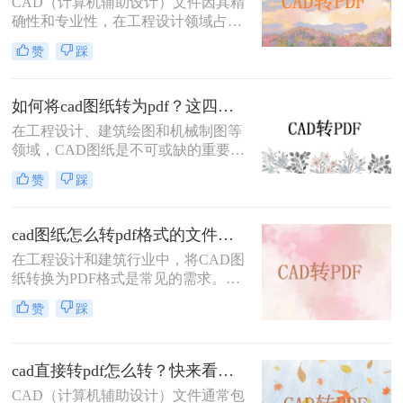
CAD（计算机辅助设计）文件因其精
细介绍三种将CAD图纸转换为PDF的
确性和专业性，在工程设计领域占据
实用方法。
重要地位。然而，为了便于共享、打
赞
踩
印和查看，有时需要将CAD文件转换
为PDF格式。那么cad怎么转换成pdf
格式呢？本文将介绍三种将CAD文件
如何将cad图纸转为pdf？这四个方法很不错！
转换为PDF格式的高效方法。
在工程设计、建筑绘图和机械制图等
领域，CAD图纸是不可或缺的重要工
具。然而，有时我们需要将CAD图纸
赞
踩
转换为PDF格式，以便更好地进行分
享、打印或存档。PDF格式具有跨平
台性、兼容性好以及不易被篡改的特
cad图纸怎么转pdf格式的文件？来试试这3种方法！
点，因此备受青睐。那么如何将cad图
在工程设计和建筑行业中，将CAD图
纸转为pdf呢？本文将介绍四种将
纸转换为PDF格式是常见的需求。无
CAD图纸转换为PDF的方法，帮助读
论是为了方便共享、打印还是保持图
者轻松应对这一需求。
赞
踩
纸的原始格式，掌握高效的CAD转
PDF方法都是非常重要的。那么cad图
纸怎么转pdf格式的文件呢？本文将详
cad直接转pdf怎么转？快来看这三个方法！
细介绍三种将CAD图纸转换为PDF的
方法，帮助您轻松应对各种需求。
CAD（计算机辅助设计）文件通常包