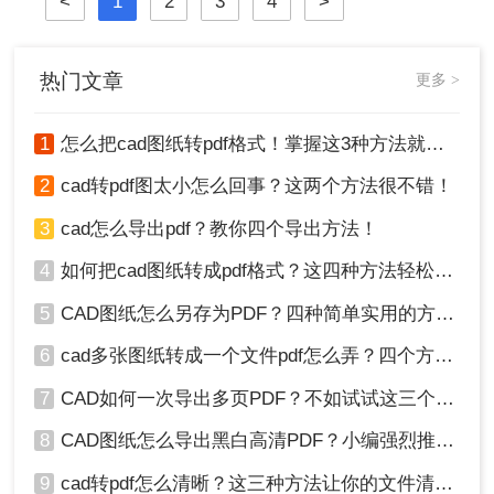
<
1
2
3
4
>
图。那么做好的cad怎么转pdf图呢？
下面将详细介绍几种将CAD图纸转换
为PDF图的常用方法。
热门文章
更多 >
1
怎么把cad图纸转pdf格式！掌握这3种方法就可以
2
cad转pdf图太小怎么回事？这两个方法很不错！
3
cad怎么导出pdf？教你四个导出方法！
4
如何把cad图纸转成pdf格式？这四种方法轻松转换！
5
CAD图纸怎么另存为PDF？四种简单实用的方法推荐
6
cad多张图纸转成一个文件pdf怎么弄？四个方法帮你搞定！
7
CAD如何一次导出多页PDF？不如试试这三个方法！
8
CAD图纸怎么导出黑白高清PDF？小编强烈推荐这三种方法！
9
cad转pdf怎么清晰？这三种方法让你的文件清晰无比！