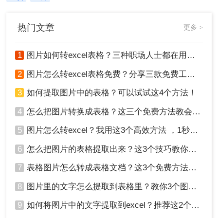
（.docx）。无论是扫描的纸质文件、
PDF文档、图片，还是其他办公格
式，转换成Word格式可以方便我们编
热门文章
更多 >
辑、修改、引用和统一格式。那么怎
么把文件转成word形式呢？本文将介
绍几种最常用的转换方法，分析其优
1
图片如何转excel表格？三种职场人士都在用的方法，一学就会！
缺点，推荐实用工具，并提供操作步
骤和关键注意事项。
2
图片怎么转excel表格免费？分享三款免费工具！
3
如何提取图片中的表格？可以试试这4个方法！
4
怎么把图片转换成表格？这三个免费方法教会你！
5
图片怎么转excel？我用这3个高效方法 ，1秒提取图片表格！
6
怎么把图片的表格提取出来？这3个技巧教你轻松完成提取~！
7
表格图片怎么转成表格文档？这3个免费方法赶紧收藏！
8
图片里的文字怎么提取到表格里？教你3个图片转excel方法
9
如何将图片中的文字提取到excel？推荐这2个方法，一学就会！