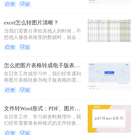
Excel表格形式，以便于编辑、分析和
赞
踩
处理。这一过程可以大大简化数据处
理的流程，提高工作效率。那么图片
怎么转成excel表格形式呢？本文将介
excel怎么转图片清晰？
绍几种将图片转换为Excel表格的方
当我们需要分享给其他人的时候，不
法，帮助您轻松实现这一目标。
想他人修改表格里的数据时，就会将
excel表格转成图片的形式发送，转成
赞
踩
图片的话，自然是无法修改了，而且
也方便了观看，不过有很多人在将
excel转图片的时候，转换出来的图片
怎么把图片表格转成电子版表格？三个方法包你一看就会，省时又省力!！
却不是很清晰，这该怎么办呢？excel
在日常工作或学习中，我们经常遇到
怎么转图片最清晰？
将图片表格转换为电子版表格的需
求。这一过程的目的是为了方便编
赞
踩
辑、修改和共享表格内容。如果你正
在寻找一种快速而有效的方法来实现
这个目标，那么怎么把图片表格转成
文件转Word形式：PDF、图片、扫描件3种来源分别怎么处理！
电子版表格呢？本文将为你介绍三种
在日常工作、学习和资料整理中，我
可行的方法，帮助你将图片表格转换
们经常需要将各种格式的文件转换成
为电子版表格。
可编辑的Microsoft Word文档
赞
踩