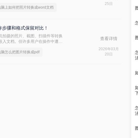
是有很多快速且好用的方法的，今天
25日
电脑上如何把照片转换成word文档
rd文档。
操作步骤和格式保留对比！
机拍摄的照片、截图、扫描件等转换
查看详情
或嵌入文档。但许多用户在操作中遭遇
，不仅影响工作效率，还可能导致重
2026年03月
电脑怎么把图片转换成pdf
df呢？本文基于Windows系统实
20日
，助你快速掌握高效转换技巧，让图