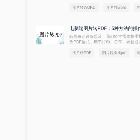
将图片转换成可编辑的Word文档，还
图片转WORD
图片转word
就来教大家电脑上如何把照片转换成wo
电脑端图片转PDF：5种方法的
随着移动设备普及，我们经常需要将手
为PDF格式，用于打印、分享、存档
图片失真、文件过大、格式错误等问题
图片转PDF
图片转换成pdf
要资料丢失。那么电脑怎么把图片转换成p
测，系统梳理5种安全有效的转换方法
片转换不再是困扰！