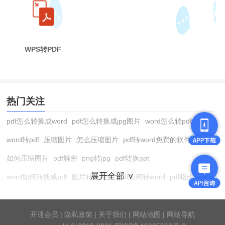
WPS转PDF
热门关注
pdf怎么转换成word
pdf怎么转换成jpg图片
word怎么转pdf
word转pdf
压缩图片
怎么压缩图片
pdf转word免费的软件
如何压缩图片
pdf解密
png转jpg
pdf转换ppt
展开全部 ∨
word如何转换成pdf
图片转换格式
pdf如何转word
pdf格式转换
在线pdf转换成word
pdf转图片
pdf怎么转换成jpg图片
图片转pdf
pdf转cad
图片压缩软件
jpg转换成pdf
在线word转pdf
开通会员
|
隐私政策
|
关于我们
|
网站地图
|
网站导航