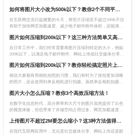
大小。有些软件专门用于压缩图片，但操作起来很麻烦，需要
2、打开转转大师，选择文件压缩-图片压缩。
如何将图片大小改为500k以下？教你2个不同平台的方法！
下载和安装。那么，有没有简单的方法压缩图片大小呢？当然
是有的，小编今天就给大家介绍一下如何对图片压缩的方法步
在互联网交流日益频繁的今天，将照片压缩至不超过500K不仅
骤。
有助于加快网页加载速度、减少电子邮件附件体积，还能满足
许多平台对上传图片大小的限制要求。那么如何将图片大小改
图片如何压缩到200k以下？这三种方法简单又高效！
为500k以下呢？本文将介绍两种有效的方法来帮助您轻松实现
这一目标。
在日常工作中，我们经常需要将图片压缩到特定的大小，例如
200K以下，以满足电子邮件附件、网站上传或社交媒体分享的
要求。那么图片如何压缩到200k以下呢？本文将介绍三种将图
图片如何压缩到200k以下？教你轻松搞定照片上传限制
片压缩到200K以下的有效方法，帮助您轻松完成图片压缩，同
时保持较高的图片质量。
相信大家都有用相机拍照的习惯，我们有时为了抓拍更加清晰
3、点击添加文件件批量添加，然后选择压缩类型、
的照片，还会使用到单反相机进行拍摄。虽然单反相机拍摄出
输出目录，最后点击开始转换即可。
来的照片清晰，但保存下来的图片体积一张就要几十M，这样
图片大小怎么压缩？教你3个高效压缩方法！
会很耗费存储设备的空间；那么有什么方法是既可以保留图片
的细节又能缩小图片的体积呢？方法是有的，我们只需将图片
在数字化信息时代，高分辨率和大尺寸的图片虽然提供了出色
进行压缩就可以了。
的视觉体验，但也带来了存储空间占用过多、网页加载速度慢
以及文件传输效率低下的问题。为了应对这些问题，掌握图片
上传图片不超过2M要怎么缩小？这3种方法值得收藏!
大小压缩的方法变得尤为重要。那么图片大小怎么压缩呢？本
文将介绍三种实用且高效的图片压缩方法。
在现代互联网应用中，无论是社交媒体分享、网站上传还是邮