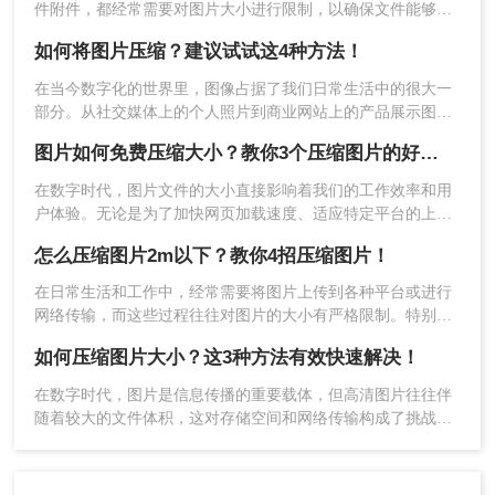
件附件，都经常需要对图片大小进行限制，以确保文件能够快
速传输和加载。当遇到“上传图片不超过2M”的要求时，了解并
如何将图片压缩？建议试试这4种方法！
掌握一些有效的图片缩小技巧变得尤为重要。那么上传图片不
超过2M要怎么缩小呢？以下将详细介绍几种实用的方法来帮助
在当今数字化的世界里，图像占据了我们日常生活中的很大一
4、压缩完成，大家可以对比一下压缩前后的大小，
您缩小图片至不超过2M的大小。
部分。从社交媒体上的个人照片到商业网站上的产品展示图，
是不是小了很多呢。
高质量的图像对于吸引观众至关重要。然而，高分辨率的大尺
好了，以上就是今天关于“如何对图片压缩”的全部
图片如何免费压缩大小？教你3个压缩图片的好方法！
寸图片可能会导致加载时间过长、占用大量存储空间以及增加
内容分享啦！觉得内容不错的话，就点个赞告诉转
数据传输成本等问题。因此，学会如何有效地压缩图片，既保
在数字时代，图片文件的大小直接影响着我们的工作效率和用
转师妹喔！
持良好的视觉效果又不牺牲太多文件大小，变得尤为重要。以
户体验。无论是为了加快网页加载速度、适应特定平台的上传
下是关于如何将图片压缩的一篇文章，旨在提供实用的指导。
要求还是节省存储空间，掌握图片如何免费压缩大小是一项非
怎么压缩图片2m以下？教你4招压缩图片！
常重要的技能。本文将介绍三种广泛使用的图片压缩方法。
在日常生活和工作中，经常需要将图片上传到各种平台或进行
网络传输，而这些过程往往对图片的大小有严格限制。特别是
当图片大小需要被压缩到2M以下时，掌握一些有效的压缩方法
如何压缩图片大小？这3种方法有效快速解决！
就显得尤为重要。那么怎么压缩图片2m以下呢？以下将详细介
绍几种常见的图片压缩方法，帮助您轻松实现图片大小的压
在数字时代，图片是信息传播的重要载体，但高清图片往往伴
缩。
随着较大的文件体积，这对存储空间和网络传输构成了挑战。
因此，学会如何压缩图片大小，既保持图片质量又节省空间，
成为了一项必备技能。那么如何压缩图片大小呢？本文将详细
介绍几种有效压缩图片大小的方法，帮助你轻松管理图片资