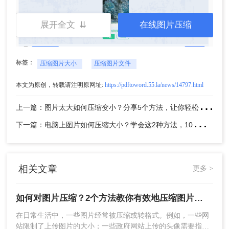
展开全文 ⇊
在线图片压缩
标签：
压缩图片大小
压缩图片文件
5、压缩完成点击下载即可。
本文为原创，转载请注明原网址:
https://pdftoword.55.la/news/14797.html
方法二、客户端批量图片压缩：
1、如果想要批量快速压缩图片，那么下载客户端就
上
一篇：图片太大如何压缩变小？分享5个方法，让你轻松调整图片大小
很方便了，在本文上方点击下载即可。
下
一篇：电脑上图片如何压缩大小？学会这2种方法，10倍压缩无损图片
相关文章
更多 >
如何对图片压缩？2个方法教你有效地压缩图片，简单又方便！建议收藏
在日常生活中，一些图片经常被压缩或转格式。例如，一些网
站限制了上传图片的大小；一些政府网站上传的头像需要指定