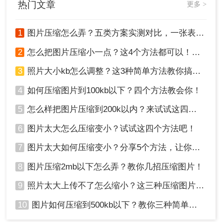
热门文章
更多 >
源。
1
图片压缩怎么弄？五类方案实测对比，一张表看懂怎么选！
2
怎么把图片压缩小一点？这4个方法都可以！赶紧试试！
3
照片大小kb怎么调整？这3种简单方法教你搞定！
4
如何压缩图片到100kb以下？四个方法教会你！
5
怎么样把图片压缩到200k以内？来试试这四种压缩方法！
6
图片太大怎么压缩变小？试试这四个方法吧！
7
图片太大如何压缩变小？分享5个方法，让你轻松调整图片大小
8
图片压缩2mb以下怎么弄？教你几招压缩图片！
9
照片太大上传不了怎么缩小？这三种压缩图片的方法非常实用！
10
图片如何压缩到500kb以下？教你三种简单方法！