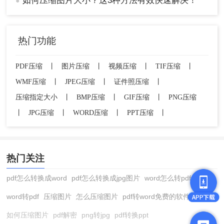
如何压缩图片大小？这3种方法有效快速解决！
●
热门功能
PDF压缩
丨
图片压缩
丨
视频压缩
丨
TIF压缩
丨
WMF压缩
丨
JPEG压缩
丨
证件照压缩
丨
压缩指定大小
丨
BMP压缩
丨
GIF压缩
丨
PNG压缩
丨
JPG压缩
丨
WORD压缩
丨
PPT压缩
丨
热门关注
pdf怎么转换成word
pdf怎么转换成jpg图片
word怎么转pdf
word转pdf
压缩图片
怎么压缩图片
pdf转word免费的软件
如何压缩图片
pdf解密
png转jpg
pdf转换ppt