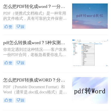
绍电脑如何把pdf转换成word文档，并
怎么把PDF转化成word？一分钟让你学会这个好用方法！
提供一些实用的工具和技巧。
PDF（便携式文档格式）是一种常用
的文件格式，具有可靠的文件保密性
和跨平台的可读性。然而，在某些情
赞
踩
况下，我们可能需要将PDF文件转换
为可编辑的Word文档，以便于对文件
进行修改和编辑。本文将介绍一种免
pdf怎么转换成word？5种实测方法，从免费到专业全攻略！
费且简便的方法，帮助你在电脑怎么
你肯定遇到过这种情况——客户发来
把PDF转化成word。
一份PDF合同，老板急着要你改几个
字；老师上传的PDF课件，你想复制
赞
踩
一段做笔记；或者自己扫描的纸质文
件，想直接编辑里面的文字。不管你
是办公室文员、学生，还是自由职业
怎么把PDF转换成WORD？分享三个好用的方法！
者，“pdf怎么转换成word”绝对是高频
刚需。
PDF（Portable Document Format）和
Word（通常是.doc或.docx格式）是两
种非常常见的文档格式，它们各自具
赞
踩
有独特的优势。PDF文件稳定且易于
分享，而Word文件则便于编辑和修