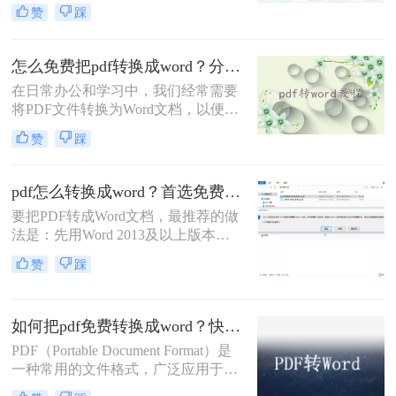
其是在需要编辑和修改文档内容时。
赞
踩
那么怎么把pdf转换成word免费呢？本
文将介绍三种免费且高效的方法，帮
助您轻松完成PDF到Word的转换。
怎么免费把pdf转换成word？分享3种转换方法!
在日常办公和学习中，我们经常需要
将PDF文件转换为Word文档，以便进
行编辑和修改。那么怎么免费把pdf转
赞
踩
换成word呢？本文将介绍三种免费将
PDF转换成Word的方法。
pdf怎么转换成word？首选免费工具，复杂文件再上专业软件！
要把PDF转成Word文档，最推荐的做
法是：先用Word 2013及以上版本直
接打开PDF（免费、无损）、再用
赞
踩
Google Drive在线转换（免费、云
端），如果遇到扫描件或复杂排版，
最后用专业的转转大师pdf转换器兜
如何把pdf免费转换成word？快来了解一下这些方法！
底。
PDF（Portable Document Format）是
一种常用的文件格式，广泛应用于电
子文档的分享和传输。然而，有时候