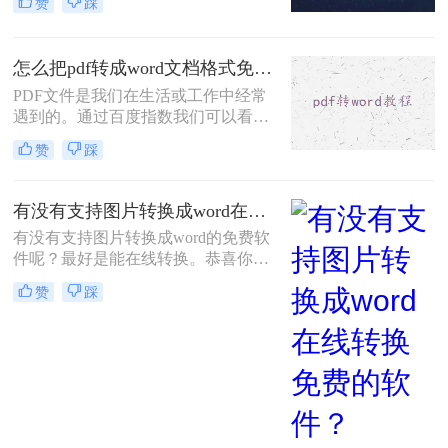
赞
踩
我们需要在Word中编辑和修改这些文
档。将PDF转换为Word格式是一个常
见需求，但许多转换工具需要付费使
怎么把pdf转成word文档格式免费？分享三个方法！
用。那么如何把pdf免费转换成word
呢？本文将介绍三种免费的方法，帮
PDF文件是我们在生活或工作中经常
助您将PDF文件转换为Word格式。
遇到的。通过百度指数我们可以看到
大家对怎么把pdf转成word文档格式免
赞
踩
费的需求越来越大。如果你想编辑或
将在线下载的PDF文件转换为Word，
你需要使用一些工具。那么怎么把pdf
有没有支持图片转换成word在线转换免费的软件？
转成word文档格式免费呢？这一次，
有没有支持图片转换成word的免费软
我想和大家分享pdf转word转换方法。
件呢？最好是能在线转换。恭喜你，
还真给你找着了。小编之前也试过大
赞
踩
海捞针般的寻找免费的转换软件，很
可惜，很多软件虽然是免费，但是转
换的效果很差，而转换效果好的都是
要收费的，想要找到免费的，又好用
的，还真是难上加难。