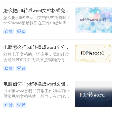
怎么把pdf转成word文档格式免费？分享三个实用的方法！
怎么把pdf转成word文档格式免费呢？
pdf和word都是我们在工作中经常需要
使用的文档，经常需要转换文件格
赞
踩
式，现在许多文档格式转换工具，但
是不方便快捷。今天就给大家推荐几
个pdf转word的方法。一起来看看吧~
电脑怎么把pdf转换成word？分享四种简单方法！
随着电子文档的广泛应用，我们经常
会遇到PDF文件无法直接编辑的情
况。幸运的是，有一种简单而高效的
赞
踩
方法可以将PDF文件转换成可编辑的
Word文档，方便我们进行进一步修改
和编辑。那么电脑怎么把pdf转换成
电脑如何把pdf转换成word文档？试试这个方法吧！
word呢？本文将为您介绍几种方法和
PDF和Word是我们日常工作和学习中
工具，让您轻松实现这个目标。
最常见的文档格式。然而，有时候我
们可能会遇到需要将PDF转换成Word
赞
踩
的情况，这样可以方便我们编辑和修
改文档内容。在本文中，我将详细介