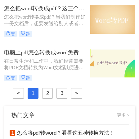
改。因此，经常需要将PDF文件转换
怎么把word转换成pdf？这三个方法让你办公更高效！
为Word格式，以满足不同的需求。那
么怎么把PDF转换成WORD呢？本文
怎么把word转换成pdf？当我们制作好
将介绍三种PDF转Word的方法，帮助
一份文档后，想要发送给别人或者是
你轻松完成格式转换。
给对方阅读，往往会转换成PDF的格
赞
踩
式发送，因为PDF的文件不易修改，
里面的内容无法直接改动，所以很多
人会将word转pdf，那么你知道怎么
电脑上pdf怎么转换成word免费？分享3种方法简单易学！
word转pdf吗？下面一起看看吧。
在日常生活和工作中，我们经常需要
将PDF文档转换为Word文档以便进行
编辑、修改或格式调整。尽管市面上
赞
踩
有许多专业的转换软件，但也有一些
免费且实用的方法可以实现这一需
<
1
2
3
>
求。那么电脑上pdf怎么转换成word免
费呢？以下是三种免费将PDF转换成
Word的方法。
热门文章
更多 >
1
怎么将pdf转word？看看这五种转换方法！