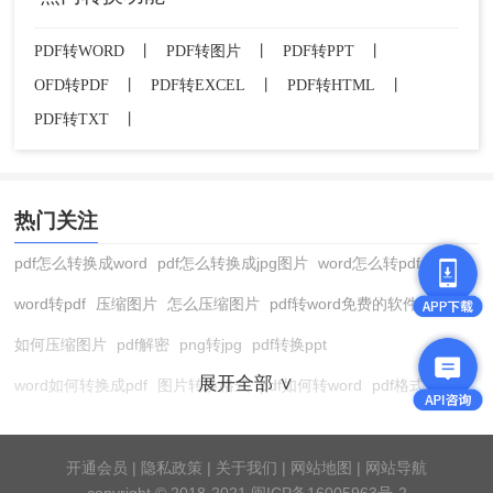
PDF转WORD
丨
PDF转图片
丨
PDF转PPT
丨
OFD转PDF
丨
PDF转EXCEL
丨
PDF转HTML
丨
PDF转TXT
丨
热门关注
pdf怎么转换成word
pdf怎么转换成jpg图片
word怎么转pdf
word转pdf
压缩图片
怎么压缩图片
pdf转word免费的软件
如何压缩图片
pdf解密
png转jpg
pdf转换ppt
展开全部 ∨
word如何转换成pdf
图片转换格式
pdf如何转word
pdf格式转换
在线pdf转换成word
pdf转图片
pdf怎么转换成jpg图片
图片转pdf
pdf转cad
图片压缩软件
jpg转换成pdf
在线word转pdf
开通会员
|
隐私政策
|
关于我们
|
网站地图
|
网站导航