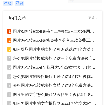
格，以便进行更高效的数据处理和分
赞
踩
析。这一转换过程不仅节省了手动输
入的时间，还减少了错误率。那么照
片上的表格怎么弄成电子表格呢？本
热门文章
更多 >
文将详细介绍几种将照片上的表格转
化为电子表格的方法，帮助读者轻松
完成这一任务。
1
图片如何转excel表格？三种职场人士都在用的方法，一学就会！
2
图片怎么转excel表格免费？分享三款免费工具！
3
如何提取图片中的表格？可以试试这4个方法！
4
怎么把图片转换成表格？这三个免费方法教会你！
5
图片怎么转excel？我用这3个高效方法 ，1秒提取图片表格！
6
怎么把图片的表格提取出来？这3个技巧教你轻松完成提取~！
7
表格图片怎么转成表格文档？这3个免费方法赶紧收藏！
8
图片里的文字怎么提取到表格里？教你3个图片转excel方法
9
如何将图片中的文字提取到excel？推荐这2个方法，一学就会！