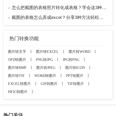
怎么把截图的表格照片转化成表格？学会这3种方法轻松提取！
●
截图的表格怎么弄成excel？分享3种方法轻松提取！
●
热门转换功能
图片转文字
丨
图片转EXCEL
丨
图片转WORD
丨
OFD转图片
丨
PNG转JPG
丨
JPG转PNG
丨
图片转BMP
丨
图片转JPEG
丨
图片转ICON
丨
图片转TIF
丨
WORD转图片
丨
PPT转图片
丨
EXCEL转图片
丨
GIF转图片
丨
TIF转图片
丨
HEIC转图片
丨
热门关注