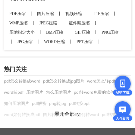
PDF压缩
丨
图片压缩
丨
视频压缩
丨
TIF压缩
丨
WMF压缩
丨
JPEG压缩
丨
证件照压缩
丨
压缩指定大小
丨
BMP压缩
丨
GIF压缩
丨
PNG压缩
丨
JPG压缩
丨
WORD压缩
丨
PPT压缩
丨
热门关注
pdf怎么转换成word
pdf怎么转换成jpg图片
word怎么转pdf
word转pdf
压缩图片
怎么压缩图片
pdf转word免费的软件
如何压缩图片
pdf解密
png转jpg
pdf转换ppt
展开全部 ∨
word如何转换成pdf
图片转换格式
pdf如何转word
pdf格式转换
在线pdf转换成word
pdf转图片
pdf怎么转换成jpg图片
图片转pdf