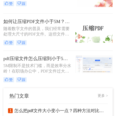
网络传输或存储空间有限的情况下，
赞
踩
将文件压缩到合适的大小显得尤为重
要。那么如何让压缩文件小于5M呢？
本文将介绍几种方法，帮助您轻松将
如何让压缩PDF文件小于5M？提供两种简单而有效的压缩方法！
压缩文件大小调整至小于5MB。
随着数字文件的普及，我们经常需要
处理大尺寸的PDF文件。这些文件可
能会因为包含大量图片、文字或其他
赞
踩
多媒体内容而变得非常大，导致难以
分享、上传或存储。为了解决如何让
压缩PDF文件小于5M问题，我们可以
pdf压缩文件怎么压缩到小于5M？4招高效实用技巧轻松搞定！
使用一些工具和方法来压缩PDF文
5M限制不是技术门槛，而是效率分水
件，使其大小小于5M。以下为您提供
岭！在职场办公中，PDF文件过大
两种简单而有效的压缩方法。
（超5M）常成为“隐形绊脚石”——邮
赞
踩
件发送失败、云端存储受限、协作效
率骤降。据行业调研，78%的职场人
因PDF体积问题导致工作延误，但
热门文章
更多 >
90%的压缩方案却陷入“牺牲质
量”或“操作繁琐”的陷阱。
1
怎么把pdf文件大小变小一点？四种方法对比，一看就懂！