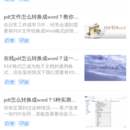
容，给学习、办公带来诸多不便。通
过OCR（光学字符识别）技术将其转
换为可编辑的Word文档，已成为文档
pdf文件怎么转换成word？教你三个方法！
处理中的常见需求。本文将系统介绍
在日常工作或学习中，经常会遇到需
几种高效可靠的转换方法，助您轻松
要将PDF文件转换成Word格式的情
释放文档价值。一、理解扫描版PDF
况。无论是为了编辑、修改或者是对
与OCR转换扫描版PDF是通过扫描仪
赞
踩
其中的文字内容进行复制、粘贴，将
或手机拍照将纸质文件数字化生成
PDF转换成Word格式都是非常有用
的，其内容以图片形式存储
的。那么，pdf文件怎么转换成word
在线pdf怎么转换成word？这一种转换方法了解一下！
呢？本文将详细介绍三种方法，确保
PDF格式已成为电子文档的通用格
你可以轻松快速地将PDF文件转换成
式，但在某些情况下我们需要将PDF
可编辑的Word格式。
转换成Word文档进行编辑和进一步处
赞
踩
理。本文将介绍一种常用的在线PDF
转换成Word的方法，让您轻松解决在
线pdf怎么转换成word问题。
pdf怎么转换成word？5种实测方法，从免费到专业全攻略！
你肯定遇到过这种情况——客户发来
一份PDF合同，老板急着要你改几个
字；老师上传的PDF课件，你想复制
赞
踩
一段做笔记；或者自己扫描的纸质文