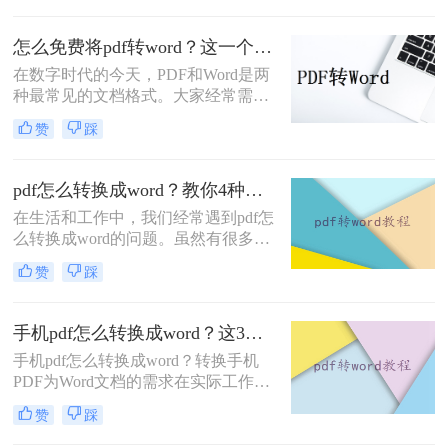
件，想直接编辑里面的文字。不管你
是办公室文员、学生，还是自由职业
怎么免费将pdf转word？这一个转换方法收好！
者，“pdf怎么转换成word”绝对是高频
刚需。
在数字时代的今天，PDF和Word是两
种最常见的文档格式。大家经常需要
转换这两种格式，以便在不同的场合
赞
踩
使用。有些人想将PDF转换成Word，
以便在编辑文档时更加方便。而有些
人则想将Word转换成PDF，以保证文
pdf怎么转换成word？教你4种免费好用方法！
档的安全性和格式的一致性。本文将
在生活和工作中，我们经常遇到pdf怎
重点介绍怎么免费将pdf转word，并提
么转换成word的问题。虽然有很多转
供一种非常简单而又高效的方法，让
换方法，但大多数人往往会感到困惑
你的工作变得轻而易举。
赞
踩
和不知所措。今天，我将分享一个简
单易用的方法，帮助大家轻松将PDF
转换成可编辑的Word文档。
手机pdf怎么转换成word？这3个方法可以尝试！
手机pdf怎么转换成word？转换手机
PDF为Word文档的需求在实际工作和
学习中十分常见。本文将为您介绍几
赞
踩
种简单易行的方法，帮助您高效地将
手机PDF转换成可编辑的Word文档。