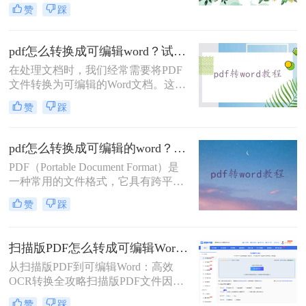
于修改、编辑和重新排版。然而，由
赞
踩
于PDF文件的特殊性质，直接转换可
能会遇到格式错乱、内容丢失等问
题。那么怎么把pdf转成可编辑的word
pdf怎么转换成可编辑word？试试这三种方法！
呢？本文将详细介绍几种将PDF转换
在处理文档时，我们经常需要将PDF
为可编辑Word的方法。
文件转换为可编辑的Word文档。这不
仅方便编辑和修改，还可以确保格式
赞
踩
的一致性。那么pdf怎么转换成可编辑
word呢？本文将介绍将PDF转换为可
编辑Word文档的技巧，帮助您提高工
pdf怎么转换成可编辑的word？分享3种简单方法！
作效率。
PDF（Portable Document Format）是
一种常用的文件格式，它具有跨平
台、可打印和易于阅读的特点。然
赞
踩
而，有时我们需要对PDF文件进行编
辑和修改，而PDF格式是不可编辑
的。此时，我们可以使用一些工具将
扫描版PDF怎么转成可编辑Word（OCR 识别）？5种OCR识别方法实测（2026年安全指南）
PDF文件转换为可编辑的Word文件。
从扫描版PDF到可编辑Word：高效
下面将介绍pdf怎么转换成可编辑的
OCR转换全攻略扫描版PDF文件因本
word方法。
质是图像格式，无法直接编辑文字内
赞
踩