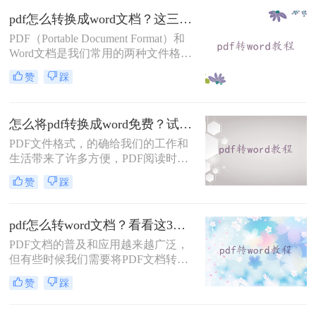
不论您是在手机上还是在电脑上操
pdf怎么转换成word文档？这三个方法轻松实现文档格式转换！
作，都能通过以下几种方法轻松完成
PDF（Portable Document Format）和
转换。
Word文档是我们常用的两种文件格
式。有时我们需要将PDF文件转换成
赞
踩
Word文档来编辑或进行其他操作，但
很多人并不清楚如何实现这一功能。
今天，我将详细介绍pdf怎么转换成
怎么将pdf转换成word免费？试试下面的几种方法！
word文档方法，帮助您轻松将PDF文
件转换成可编辑的Word文档。
PDF文件格式，的确给我们的工作和
生活带来了许多方便，PDF阅读时，
可以固定版面不跳格式，但是PDF也
赞
踩
并非万能的使用场景，比如PDF的内
容需要更好的时候，就会比较麻烦，
选择PDF格式的内容需要更好的时
pdf怎么转word文档？看看这3种方法！
候，就会比较麻烦，选择PDF格式的
PDF文档的普及和应用越来越广泛，
时候，PDF格式也不是万能的，比如
但有些时候我们需要将PDF文档转换
编辑内容的时候，就会比较麻烦，需
成Word文档。这样可以更方便地编
要转换成Word的格式，但是怎么将
赞
踩
辑、修改和分享文档内容。那么pdf怎
pdf转换成word免费需要用PDF转换工
么转word文档呢？本文将介绍几种简
具，下面我们将学习PD