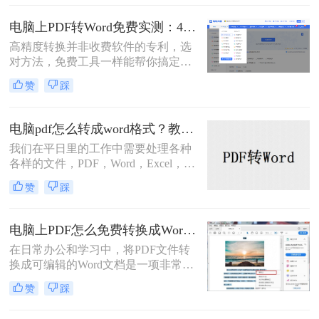
档在不同设备和操作系统上保持一致
的格式。因此，将Word文件转换为
电脑上PDF转Word免费实测：4个方案的转换效果和注意事项！
PDF格式成为了许多人的需求。那么
高精度转换并非收费软件的专利，选
电脑上word转pdf怎么转换免费呢？本
对方法，免费工具一样能帮你搞定复
文将详细介绍四种免费转换Word到
杂排版。“免费的工具转换效果肯定
PDF的方法，帮助您轻松完成格式转
赞
踩
很差吧？”这是我作为办公软件测评
换。
博主最常听到的误解。许多职场人在
处理pdf转word时，往往陷入“收费软
电脑pdf怎么转成word格式？教你二个免费方法！
件太贵，免费工具怕坑”的两难境
我们在平日里的工作中需要处理各种
地。那么电脑上怎么把pdf转成word免
各样的文件，PDF，Word，Excel，
费呢？
PPT多多少少都有用到，各种的工作
赞
踩
内容需要用到不同的工具，在一些的
情况下我们需要把PDF转换为Word格
式，很多初入职场的小伙伴不清楚电
电脑上PDF怎么免费转换成Word？四种方法对比与实操指南（附详细表格）!
脑pdf怎么转成word格式，那么小编下
在日常办公和学习中，将PDF文件转
面就来分享二个免费转换方法，一起
换成可编辑的Word文档是一项非常高
来看看吧。
频的需求。PDF虽然版式固定、不易
赞
踩
篡改，但编辑修改较为困难，而Word
文档则更便于调整格式和修改内容。