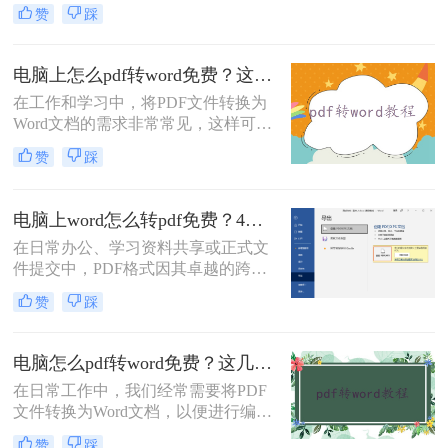
式。PDF文件因其跨平台兼容性和版
赞
踩
式的稳定性而成为分享和存档文档的
理想选择。那么电脑上word转pdf怎么
转换免费呢？本文将向您介绍几种在
电脑上怎么pdf转word免费？这三个方法分享给大家！
电脑上免费将Word文档转换为PDF的
在工作和学习中，将PDF文件转换为
方法，适用于Windows和macOS操作
Word文档的需求非常常见，这样可以
系统。
方便地编辑和修改文档内容。那么电
赞
踩
脑上怎么PDF转Word免费呢？本文将
介绍三种免费的PDF转Word方法，帮
助您根据实际需求选择最合适的方
电脑上word怎么转pdf免费？4种高效的方法详解！
式。
在日常办公、学习资料共享或正式文
件提交中，PDF格式因其卓越的跨平
台兼容性、固定的排版格式以及良好
赞
踩
的安全性，几乎成为了标准文件格
式。而Microsoft Word作为最主流的文
档编辑工具，我们经常需要将其编辑
电脑怎么pdf转word免费？这几个转换方法快来看看！
好的文档转换为PDF。
在日常工作中，我们经常需要将PDF
文件转换为Word文档，以便进行编辑
或进一步处理。虽然市面上有许多专
赞
踩