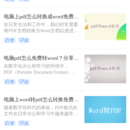
业的软件和服务可以实现这一转换，
但并不是所有的工具都免费且易于使
用。那么电脑怎么pdf转word免费呢？
电脑上pdf怎么转换成word免费？分享3种方法简单易学！
本文将介绍三种在电脑上免费将PDF
在日常生活和工作中，我们经常需要
转换为Word文档的方法。
将PDF文档转换为Word文档以便进行
编辑、修改或格式调整。尽管市面上
赞
踩
有许多专业的转换软件，但也有一些
免费且实用的方法可以实现这一需
求。那么电脑上pdf怎么转换成word免
电脑pdf怎么免费转word？分享2个好用的方法！
费呢？以下是三种免费将PDF转换成
在数字化办公和学习的环境中，
Word的方法。
PDF（Portable Document Format）因
其良好的兼容性和稳定性，成为了一
赞
踩
种广泛使用的文档格式。然而，有时
我们需要将PDF文件转换为Word文
档，以便进行编辑和修改。那么电脑
电脑上word转pdf怎么转换免费？这四种高效方法分享给你！
pdf怎么免费转word呢？本文将介绍两
​随着数字化时代的来临，PDF格式的
种免费将电脑上的PDF转换为Word的
文件在日常办公和学习中越来越常
方法。
见。相比于Word文件，PDF文件具有
赞
踩
更好的稳定性和兼容性，能够确保文