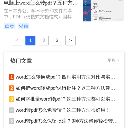
电脑上word怎么转pdf？五种方法详解！
Word文件，以便进行编辑和修改。下
在日常办公、学术研究和文件共享
面将介绍几种电脑pdf怎么转换成word
中，PDF（便携式文档格式）因其跨
免费方法。
平台、格式固定、不易被篡改的特
赞
踩
性，已成为文件分发的标准格式。而
Microsoft Word作为最主流的文档编辑
<
1
2
3
>
工具，将其内容完美转换为PDF，是
几乎每个人都会遇到的需求。那么电
脑上word怎么转pdf呢？
热门文章
更多 >
1
word怎么转换成pdf？四种实用方法对比与实操指南（附详细表格）！
2
如何把word转成pdf保留批注？这三种方法建议收藏！
3
如何将批量word转pdf？这三种方法都可以实现批量转换
4
word转pdf怎么免费转？这三种方法很好用！
5
word转pdf怎么保留批注？3种方法帮你轻松转换！