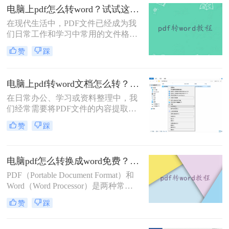
为了帮你快速选出最适合自己的转换
电脑上pdf怎么转word？试试这二个方法！
方式，下表汇总了四种主流免费方法
在现代生活中，PDF文件已经成为我
的核心差异：
们日常工作和学习中常用的文件格式
之一。然而，有时我们可能需要将
赞
踩
PDF文件转换为Word文档，以便进行
进一步的编辑或共享。在本文中，我
们将介绍电脑上pdf怎么转word的方法
电脑上pdf转word文档怎么转？4种常用方法全解析！
来实现这一目标。
在日常办公、学习或资料整理中，我
们经常需要将PDF文件的内容提取出
来进行编辑、修改或引用。而Word文
赞
踩
档（.docx）因其强大的编辑功能成为
最常用的目标格式。那么，电脑上pdf
转word文档怎么转呢？本文将详细介
电脑pdf怎么转换成word免费？试试这三个方法！
绍几种常用且实用的方法，助你轻松
应对不同需求。
PDF（Portable Document Format）和
Word（Word Processor）是两种常见
的文件格式，各有其优缺点。PDF是
赞
踩
一种保护格式的文件，不可编辑；而
Word则是一种可编辑的文档格式。因
此，有时我们需要将PDF文件转换为