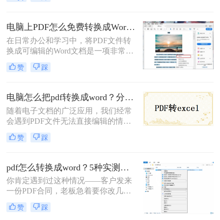
一种保护格式的文件，不可编辑；而
Word则是一种可编辑的文档格式。因
此，有时我们需要将PDF文件转换为
电脑上PDF怎么免费转换成Word？四种方法对比与实操指南（附详细表格）!
Word文件，以便进行编辑和修改。下
在日常办公和学习中，将PDF文件转
面将介绍几种电脑pdf怎么转换成word
换成可编辑的Word文档是一项非常高
免费方法。
频的需求。PDF虽然版式固定、不易
赞
踩
篡改，但编辑修改较为困难，而Word
文档则更便于调整格式和修改内容。
为了帮你快速选出最适合自己的转换
电脑怎么把pdf转换成word？分享四种简单方法！
方式，下表汇总了四种主流免费方法
随着电子文档的广泛应用，我们经常
的核心差异：
会遇到PDF文件无法直接编辑的情
况。幸运的是，有一种简单而高效的
赞
踩
方法可以将PDF文件转换成可编辑的
Word文档，方便我们进行进一步修改
和编辑。那么电脑怎么把pdf转换成
pdf怎么转换成word？5种实测方法，从免费到专业全攻略！
word呢？本文将为您介绍几种方法和
你肯定遇到过这种情况——客户发来
工具，让您轻松实现这个目标。
一份PDF合同，老板急着要你改几个
字；老师上传的PDF课件，你想复制
赞
踩
一段做笔记；或者自己扫描的纸质文