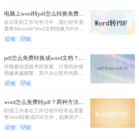
件，想直接编辑里面的文字。不管你
是办公室文员、学生，还是自由职业
电脑上word转pdf怎么转换免费？试试这四种方法！
者，“pdf怎么转换成word”绝对是高频
刚需。
在日常的工作与学习中，我们经常需
要将Microsoft Word文档转换为PDF格
式。PDF文件因其跨平台兼容性和版
赞
踩
式的稳定性而成为分享和存档文档的
理想选择。那么电脑上word转pdf怎么
转换免费呢？本文将向您介绍几种在
pdf怎么免费转换成word文档？亲测好用的方法分享！
电脑上免费将Word文档转换为PDF的
伴随着信息技术的发展，计算机的使
方法，适用于Windows和macOS操作
用越来越频繁，其中办公软件的普及
系统。
也使大家的工作效率越来越高，对于
赞
踩
很多人来说，电脑已经成为生活的一
部分。但仍有许多软件功能不够熟
练，相应的操作要求也越来越高，其
word怎么免费转pdf？两种方法轻松转换！
中还有 PDF文件格式转换，想要将
职场工作者在工作过程中经常会需要
pdf转换成word文档，这个问题把握好
将Word转换成PDF文件，如果用户直
了，可以让工作更快捷，对于这种pdf
接在Word软件中转换，操作相对比较
转word之后怎么编辑，下面一看看pdf
赞
踩
麻烦，如果需要将大量的Word文件转
怎么免费转换成word文档吧。
换成PDF文件，那会更加麻烦，而且