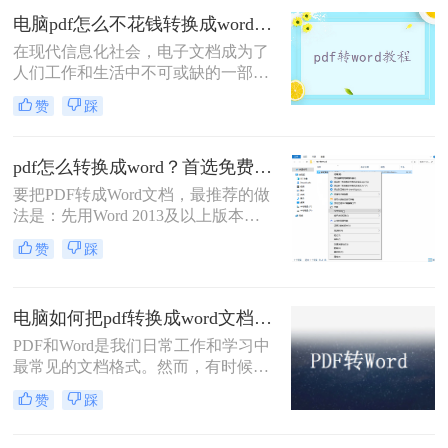
很浪费时间。目前有什么方法可以快
电脑pdf怎么不花钱转换成word？试试这三个工具！
速的将Word文件转换成PDF文件呢？
在现代信息化社会，电子文档成为了
目前网络上Word转换成PDF转换器基
人们工作和生活中不可或缺的一部
本都是收费的，那么word怎么免费转
分。特别是PDF格式的文档，由于其
pdf呢？下面一起看看吧。
赞
踩
跨平台和文档保真度高等特点，广泛
应用于各个领域。然而，有时我们还
需要将PDF文档转换成Word文档，以
pdf怎么转换成word？首选免费工具，复杂文件再上专业软件！
便于编辑和修改。那么，电脑pdf怎么
要把PDF转成Word文档，最推荐的做
不花钱转换成word呢？接下来，我将
法是：先用Word 2013及以上版本直
为大家介绍三种在电脑上免费将PDF
接打开PDF（免费、无损）、再用
转换成Word的简单方法。
赞
踩
Google Drive在线转换（免费、云
端），如果遇到扫描件或复杂排版，
最后用专业的转转大师pdf转换器兜
电脑如何把pdf转换成word文档？试试这个方法吧！
底。
PDF和Word是我们日常工作和学习中
最常见的文档格式。然而，有时候我
们可能会遇到需要将PDF转换成Word
赞
踩
的情况，这样可以方便我们编辑和修
改文档内容。在本文中，我将详细介