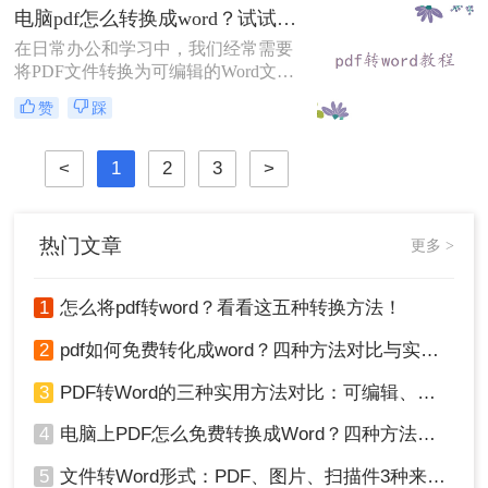
绍电脑如何把pdf转换成word文档，并
电脑pdf怎么转换成word？试试这几种常用方法！
提供一些实用的工具和技巧。
在日常办公和学习中，我们经常需要
将PDF文件转换为可编辑的Word文
档。由于PDF格式的固定性，直接编
赞
踩
辑内容较为困难，因此转换工具成为
必备技能。那么电脑pdf怎么转换成
word呢？本文将介绍几种主流方法，
<
1
2
3
>
涵盖免费、付费及多平台方案。
热门文章
更多 >
1
怎么将pdf转word？看看这五种转换方法！
2
pdf如何免费转化成word？四种方法对比与实操指南（附详细表格）
3
PDF转Word的三种实用方法对比：可编辑、保格式、避风险！
4
电脑上PDF怎么免费转换成Word？四种方法对比与实操指南（附详细表格）!
5
文件转Word形式：PDF、图片、扫描件3种来源分别怎么处理！