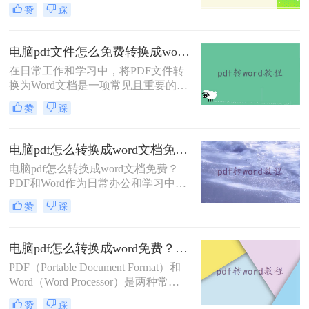
编辑、修改或格式调整。尽管市面上
赞
踩
有许多专业的转换软件，但也有一些
免费且实用的方法可以实现这一需
求。那么电脑上pdf怎么转换成word免
电脑pdf文件怎么免费转换成word？分享3种简单方法~
费呢？以下是三种免费将PDF转换成
在日常工作和学习中，将PDF文件转
Word的方法。
换为Word文档是一项常见且重要的任
务，以便于编辑、修改或重新格式化
赞
踩
内容。那么电脑pdf文件怎么免费转换
成word呢？以下将介绍三种实用的免
费方法，帮助用户轻松实现PDF到
电脑pdf怎么转换成word文档免费？你需要知道这三个方法！
Word的转换。
电脑pdf怎么转换成word文档免费？
PDF和Word作为日常办公和学习中最
常用的格式，我们通常用Word文档来
赞
踩
编辑，然后用PDF文件用来传输和打
印；但很多时候因为PDF文件无法直
接修改编辑，所以我们会选择将PDF
电脑pdf怎么转换成word免费？试试这三个方法！
转Word再来进行修改；那今天我们就
PDF（Portable Document Format）和
来分享pdf转word的方法吧！
Word（Word Processor）是两种常见
的文件格式，各有其优缺点。PDF是
赞
踩