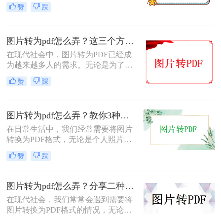
方便查阅、节省存储空间，还是为了
赞
踩
保持文件的一致性，图片转PDF都是
一项实用的技能。那么图片转为pdf怎
么弄呢？本文将详细介绍几种将图片
图片转为pdf怎么弄？这三个方法轻松搞定！
转换为PDF的方法。
在现代社会中，图片转为PDF已经成
为越来越多人的需求。无论是为了文
件整理，还是为了方便分享和查看，
赞
踩
将图片转为PDF格式都是一种非常便
捷的方法。那么，图片转为pdf怎么弄
呢？下面将为您一一揭秘。
图片转为pdf怎么弄？教你3种常用转换方法！
在日常生活中，我们经常需要将图片
转换为PDF格式，无论是个人照片管
理、证件扫描，还是商业和行政领域
赞
踩
的文档整理、合同协议，这种转换都
能提高数据管理效率、传输效率和安
全性。那么图片转为pdf怎么弄呢？本
图片转为pdf怎么弄？分享二种非常高效的转换方法！
文将介绍三种将图片转换为PDF的方
在现代社会，我们常常会遇到需要将
法。
图片转换为PDF格式的情况，无论是
为了方便传输和存储，还是为了保证