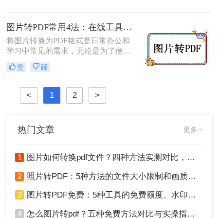
转为pdf怎么弄呢？本文将介绍四种将
或许是因为目标平台不支持PNG的透
图片转换为PDF的方法，帮助您轻松
明特性。
图片转PDF常用4法：在线工具、桌面软件、手机APP和打印导出的适用边界！
完成图片到PDF的转换。
将图片转换为PDF格式是日常办公和
学习中常见的需求，无论是为了便于
分享、存储还是打印。那么图片转为
赞
踩
pdf怎么弄呢？本文将介绍几种常用的
图片转PDF的方法，并对每种方法进
行优缺点分析。
<
1
2
>
热门文章
更多 >
1
图片如何转换pdf文件？四种方法实测对比，附各场景最优选！
2
照片转PDF：5种方法的文件大小限制和画质保留实测！
3
图片转PDF免费：5种工具的免费额度、水印和文件限制对比！
4
怎么图片转pdf？五种免费方法对比与实操指南（附详细表格）！