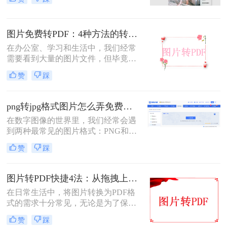
照片——整合成一个统一的PDF文
件，已成为我们日常工作中的常见需
求。PDF格式因其跨平台、格式固
图片免费转PDF：4种方法的转换速度和画质损失对比！
定、易于传输和打印的优点，成为了
文档分发的标准格式。然而，面对网
在办公室、学习和生活中，我们经常
络上琳琅满目的工具和方法，许多人
需要看到大量的图片文件，但毕竟，
感到无所适从。那么图片转为pdf怎么
一张一张地看照片相对麻烦，所以我
赞
踩
弄呢？
们通常会把照片变成PDF。事实上，
图片到PDF的操作过程非常简单。今
天，我将教你图片转为pdf怎么弄免费
png转jpg格式图片怎么弄免费？2025最新方法详解！
的。
在数字图像的世界里，我们经常会遇
到两种最常见的图片格式：PNG和
JPG。PNG以其无损压缩和支持透明
赞
踩
背景的特性，深受设计师和需要高保
真图像用户的喜爱。而JPG则以其高
效的压缩能力，在保证可接受画质的
图片转PDF快捷4法：从拖拽上传到批量导出的操作流程！
前提下，将文件体积大幅缩小，成为
在日常生活中，将图片转换为PDF格
网页发布、社交媒体分享和日常存储
式的需求十分常见，无论是为了保存
的首选。因此，将PNG转换为JPG的
照片、制作电子相册，还是为了提交
需求变得十分普遍——或许是为了减
赞
踩
报告和简历中的图片资料。那么图片
小文件体积以便更快地上传和加载，