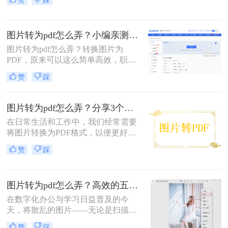
赞
踩
和隐私信息。那么电脑图片转为pdf怎
么弄呢？本文将介绍三种将电脑图片
转为PDF的方法，帮助您轻松实现图
图片转为pdf怎么弄？小编亲测5种实用方法，告别繁琐操作！
片到PDF的转换。
图片转为pdf怎么弄？转换图片为
PDF，原来可以这么简单高效，职场
效率提升从此触手可及！“一张图片
赞
踩
秒变PDF文档？是的，你没听错！”作
为从事电脑办公软件测评多年的博
主，小编深知职场办公人群对高效转
图片转为pdf怎么弄？分享3个实用又简单的方法！
换工具的渴求，今天就分享超实用方
在日常生活和工作中，我们经常需要
法，帮你轻松解决图片转pdf难题。
将图片转换为PDF格式，以便更好地
分享、打印或保存。PDF作为一种通
赞
踩
用的文件格式，具有跨平台、不易被
篡改、易于阅读等优点，特别适合用
于展示图片内容。那么图片转为pdf怎
图片转为pdf怎么弄？高效的五大方法详解！
么弄呢？本文将介绍几种简单而实用
的方法，帮助你轻松将图片转换为
在数字化办公与学习日益普及的今
PDF。
天，将散乱的图片——无论是扫描的
文档、手机拍摄的笔记，还是珍贵的
赞
踩