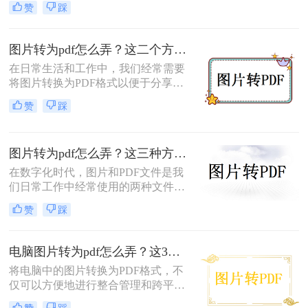
赞
踩
文档的完整性和安全性。那么，图片
转为pdf怎么弄呢？接下来，我将为大
家介绍二种简单且实用的操作方法。
图片转为pdf怎么弄？这二个方法值得收藏
在日常生活和工作中，我们经常需要
将图片转换为PDF格式以便于分享、
存档或打印。PDF格式的文件具有跨
赞
踩
平台、不易修改且保持原始格式的优
点，使得它成为许多场合下的首选格
式。那么图片转为pdf怎么弄呢？下
图片转为pdf怎么弄？这三种方法任你选择！
面，我们将详细介绍两种将图片转换
为PDF的常用方法。
在数字化时代，图片和PDF文件是我
们日常工作中经常使用的两种文件格
式。有时，为了更方便地分享、保存
赞
踩
或打印，我们可能需要将图片转换为
PDF格式。本文将详细介绍图片转为
PDF怎么弄，帮助大家轻松应对这一
电脑图片转为pdf怎么弄？这3种方法值得尝试！
需求。
将电脑中的图片转换为PDF格式，不
仅可以方便地进行整合管理和跨平台
查看，还能有效保护图片的原始质量