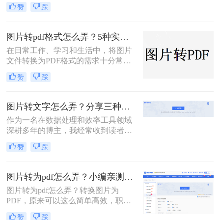
些需要将图片转换为文字的场景，比
赞
踩
如扫描文件、识别文字信息等。然
而，市面上的很多图片转文字工具并
不是免费的，或者功能受限。那么，
图片转pdf格式怎么弄？5种实用的转换方法！
今天我就来为大家介绍几种免费实现
在日常工作、学习和生活中，将图片
图片转文字的方法，并分享详细的步
文件转换为PDF格式的需求十分常
骤，让大家轻松解决图片转文字怎么
见。PDF格式因其跨平台兼容性强、
弄免费问题。
赞
踩
内容不易篡改、排版稳定等优势，成
为文件共享与存档的首选。那么图片
转pdf格式怎么弄呢？本文将介绍几种
图片转文字怎么弄？分享三种实用方法！
常见的图片转PDF方法，帮助用户高
作为一名在数据处理和效率工具领域
效完成转换。
深耕多年的博主，我经常收到读者的
私信：“图片转文字怎么弄？有没有
赞
踩
既免费又准确的方法？”确实，在日
常学习、办公甚至生活中，我们总会
遇到需要从截图、照片或扫描件中提
图片转为pdf怎么弄？小编亲测5种实用方法，告别繁琐操作！
取文字的场景。
图片转为pdf怎么弄？转换图片为
PDF，原来可以这么简单高效，职场
效率提升从此触手可及！“一张图片
赞
踩