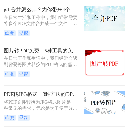
图片到PDF的操作过程非常简单。今
天，我将教你图片转为pdf怎么弄免费
pdf合并怎么弄？为你带来4个好用的方法！
的。
在日常生活和工作中，我们经常需要
将多个PDF文件合并成一个文件，以
便于管理和分享。那么pdf合并怎么弄
赞
踩
呢？本文将详细介绍几种PDF合并的
方法，帮助您轻松实现这一需求。
图片转PDF免费：5种工具的免费额度、水印和文件限制对比！
在日常工作和生活中，我们经常会遇
到需要将图片转换为PDF格式的需
求。无论是为了方便存档、分享或打
赞
踩
印，将图片转换为PDF格式是一项很
常见的操作。那么图片转pdf格式怎么
弄免费呢？在本文中，我将介绍五种
PDF转JPG格式：3种方法的DPI设置和清晰度调节技巧！
简便方法来帮助您免费将图片转换为
PDF格式。
将PDF文件转换为JPG格式图片是一
种常见的需求，无论是为了便于分
享、编辑还是其他用途。那么PDF转
赞
踩
jpg格式图片怎么弄呢？本文将介绍一
些常用的方法。