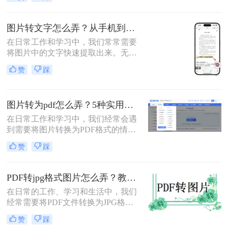
秒变PDF文档？是的，你没听错！”作
为从事电脑办公软件测评多年的博
主，小编深知职场办公人群对高效转
图片转文字怎么弄？从手机到专业的全方位指南！
换工具的渴求，今天就分享超实用方
在日常工作和学习中，我们常常需要
法，帮你轻松解决图片转pdf难题。
将图片中的文字快速提取出来。无论
是扫描的文档、拍摄的白板内容、书
赞
踩
籍页面截图，还是包含文字的复杂图
表，高效地将图片转为可编辑文字
（OCR技术）能极大提升效率。那么
图片转为pdf怎么弄？5种实用转换方法详解！
图片转文字怎么弄呢？本文将详细介
绍几种主流高效方法，涵盖不同场景
在日常工作和学习中，我们经常会遇
和设备需求。
到需要将图片转换为PDF格式的情
况。无论是整理证件照片、制作电子
赞
踩
相册，还是将扫描的文档统一格式，
图片转为pdf怎么弄成为了很多人需要
掌握的基本技能。PDF格式具有跨平
PDF转jpg格式图片怎么弄？教你3招简便的转换方法！
台兼容性好、文件体积相对较小、易
在日常的工作、学习和生活中，我们
于分享等优点，因此成为文档处理的
经常需要将PDF文件转换为JPG格式
首选格式。本文将详细介绍5种实用
的图片，以便于在网页、社交媒体或
的图片转PDF方法，帮助您快速解决
赞
踩
其他平台上更便捷地分享和查看。那
转换需求。