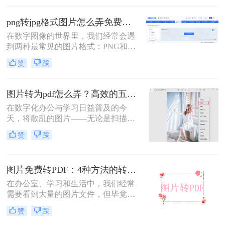
么PDF转jpg格式图片怎么弄呢？本文
将详细介绍几种将PDF转换为JPG格
png转jpg格式图片怎么弄免费？2025最新方法详解！
式图片的方法，帮助您轻松完成转换
在数字图像的世界里，我们经常会遇
任务。
到两种最常见的图片格式：PNG和
JPG。PNG以其无损压缩和支持透明
赞
踩
背景的特性，深受设计师和需要高保
真图像用户的喜爱。而JPG则以其高
效的压缩能力，在保证可接受画质的
图片转为pdf怎么弄？高效的五大方法详解！
前提下，将文件体积大幅缩小，成为
在数字化办公与学习日益普及的今
网页发布、社交媒体分享和日常存储
天，将散乱的图片——无论是扫描的
的首选。因此，将PNG转换为JPG的
文档、手机拍摄的笔记，还是珍贵的
需求变得十分普遍——或许是为了减
赞
踩
照片——整合成一个统一的PDF文
小文件体积以便更快地上传和加载，
件，已成为我们日常工作中的常见需
或许是因为目标平台不支持PNG的透
求。PDF格式因其跨平台、格式固
明特性。
图片免费转PDF：4种方法的转换速度和画质损失对比！
定、易于传输和打印的优点，成为了
文档分发的标准格式。然而，面对网
在办公室、学习和生活中，我们经常
络上琳琅满目的工具和方法，许多人
需要看到大量的图片文件，但毕竟，
感到无所适从。那么图片转为pdf怎么
一张一张地看照片相对麻烦，所以我
赞
踩
弄呢？
们通常会把照片变成PDF。事实上，