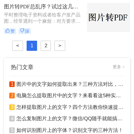
图片转PDF总乱序？试过这几个方法后顺手多了
平时整理电子资料或者给客户发产品
图，经常遇到一个麻烦：对方要求把
一堆零散的图片打包成一个完整的
赞
踩
PDF文件。如果一张张发过去，不仅
显得不专业，还容易漏掉或者顺序搞
<
1
2
>
混。很多朋友一搜“图片转pdf怎么
弄”，出来一堆复杂的教程，其实只
要找对工具，这事儿非常简单。本文
就按大家最常用的场景（在线免安
热门文章
更多 >
装、批量处理、手机自带功能）整理
了几个亲测好用的办法，帮你轻松搞
定格式转换的烦恼。
1
图片中的文字如何提取出来？三种方法对比，一看就懂！
2
电脑怎么提取图片中的文字？来看看这5种实用方法详解吧！
3
怎样提取图片上的文字？四个方法教你快速提取！
4
怎么复制图片上的文字？微信/QQ随手就能搞，真不用装一堆软件！
5
如何识别图片上的字体？识别文字的三种方法！