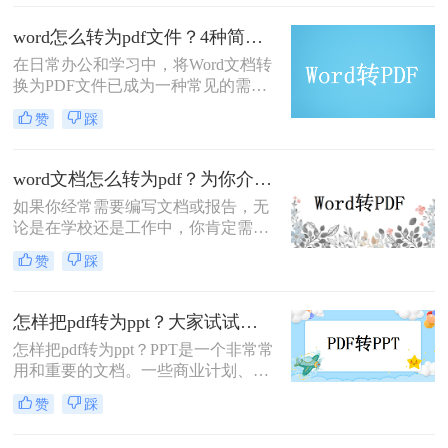
么弄呢？本文将详细介绍几种将图片
word怎么转为pdf文件？4种简单的转换方法分享~！
转换为PDF的方法。
在日常办公和学习中，将Word文档转
换为PDF文件已成为一种常见的需
求。PDF文件具有跨平台兼容性强、
赞
踩
不易被修改等特点，因此非常适合用
于文件共享、存档和打印。那么word
怎么转为pdf文件呢？本文将介绍四种
word文档怎么转为pdf？为你介绍三种常见的方法！
将Word文档转换为PDF文件的方法，
如果你经常需要编写文档或报告，无
帮助您轻松实现这一目标。
论是在学校还是工作中，你肯定需要
用到Microsoft Word。不过，如果你想
赞
踩
共享文件或保护内容，PDF文件可能
更为实用。本文将向你介绍word文档
怎么转为pdf，让你无后顾之忧。
怎样把pdf转为ppt？大家试试这方法【附视频教程】
怎样把pdf转为ppt？PPT是一个非常常
用和重要的文档。一些商业计划、计
划和项目总结报告通常以PPT的形式
赞
踩
编写，但许多模板以PDF格式下载，
无法编辑。我们该怎么办？很容易，