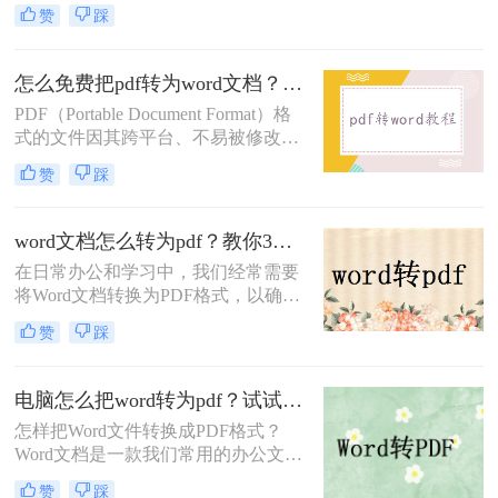
从中提取数据并不容易。今天，小编
赞
踩
将向您介绍一款可以word转为pdf的软
件，教您word转为pdf怎么转换。一起
来了解一下吧。
怎么免费把pdf转为word文档？这三种方法快来看看！
PDF（Portable Document Format）格
式的文件因其跨平台、不易被修改的
特性而广受欢迎，但在某些情况下，
赞
踩
我们可能需要将PDF文件转换为Word
文档以便于编辑和修改。那么怎么免
费把pdf转为word文档呢？本文将介绍
word文档怎么转为pdf？教你3种方法轻松完成转换！
三种免费将PDF转为Word文档的方
在日常办公和学习中，我们经常需要
法，帮助大家轻松应对这一需求。
将Word文档转换为PDF格式，以确保
文档在不同设备和操作系统上的格式
赞
踩
一致性，以及防止文档被随意编辑。
那么word文档怎么转为pdf呢？以下将
详细介绍几种将Word文档转换为PDF
电脑怎么把word转为pdf？试试这二种转换方法
的方法。
怎样把Word文件转换成PDF格式？
Word文档是一款我们常用的办公文档
编辑软件，我们常用Word来编辑文
赞
踩