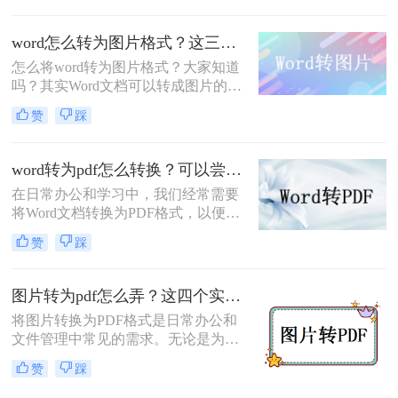
此，将PDF文件转换为Word文件就变
得非常必要。
word怎么转为图片格式？这三种方法尝试一下！
怎么将word转为图片格式？大家知道
吗？其实Word文档可以转成图片的格
式哦，我们很多时候都喜欢用图片的
赞
踩
形式来分享，但是工作中会制作许许
多多的文档，其中就有Word文档，如
果我们想要分享文档里面的文字但是
word转为pdf怎么转换？可以尝试一下的3个转换方法！
又不想文字被改动，那么转换成图片
在日常办公和学习中，我们经常需要
就是个很好的方法，那么word怎么转
将Word文档转换为PDF格式，以便更
为图片格式呢？
好地进行分享、打印或存档。那么
赞
踩
Word转为PDF怎么转换呢？本文将介
绍三种将Word转换为PDF的方法。
图片转为pdf怎么弄？这四个实用指南收好！
将图片转换为PDF格式是日常办公和
文件管理中常见的需求。无论是为了
方便查阅、节省存储空间，还是为了
赞
踩
保持文件的一致性，图片转PDF都是
一项实用的技能。那么图片转为pdf怎