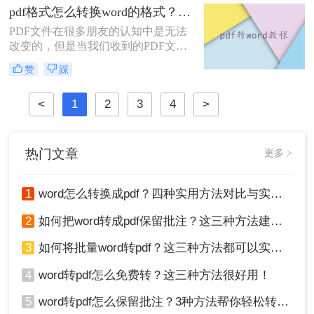
只要把pdf转为ppt！以下是一个在线
pdf格式怎么转换word的格式？教你五种好用的方法！
直接将pdf转ppt的好方法，让我们来
PDF文件在很多朋友的认知中是无法
看看下面视频图文教程。
改变的，但是当我们收到的PDF文件
出现问题时，如何编辑和改变文件中
赞
踩
的内容呢？事实上，只要你掌握了一
些文件格式转换技巧，你就可以很容
<
1
2
3
4
>
易地解决PDF难以编辑的问题。例
如，将pdf格式转换word的格式，以便
于编辑文档中的内容。你现在知道pdf
格式怎么转换word的格式吗？不清楚
热门文章
更多 >
的合作伙伴可以尝试遵循以下内容。
我相信你很快就能学会pdf转word的方
法。
1
word怎么转换成pdf？四种实用方法对比与实操指南（附详细表格）！
2
如何把word转成pdf保留批注？这三种方法建议收藏！
3
如何将批量word转pdf？这三种方法都可以实现批量转换
4
word转pdf怎么免费转？这三种方法很好用！
5
word转pdf怎么保留批注？3种方法帮你轻松转换！