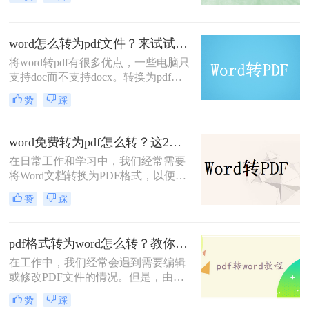
案，在发送文件之前，我们都会将其
转换为PDF文件，因为PDF文件兼容
性强适合传阅，因此，那么电脑怎么
word怎么转为pdf文件？来试试这2个方法，操作简单又实用！
把word转为pdf？我会有一个非常有效
的办法，来看一下word转pdf具体步
将word转pdf有很多优点，一些电脑只
骤。
支持doc而不支持docx。转换为pdf
后，您可以使用pdf软件而不是word打
赞
踩
开它。此外，当您向其他人发送word
文件时，您也可以以此格式发送，以
防止被篡改。那么word怎么转为pdf文
word免费转为pdf怎么转？这2个方法超级实用！
件呢？下面就来给大家具体讲讲。
在日常工作和学习中，我们经常需要
将Word文档转换为PDF格式，以便更
好地分享、打印和保存。那么word免
赞
踩
费转为pdf怎么转呢？本文将介绍两种
免费将Word转换为PDF的方法。
pdf格式转为word怎么转？教你三种好用的方法！
在工作中，我们经常会遇到需要编辑
或修改PDF文件的情况。但是，由于
PDF文件的特殊性，我们无法像Word
赞
踩
文档一样直接进行编辑和修改。因