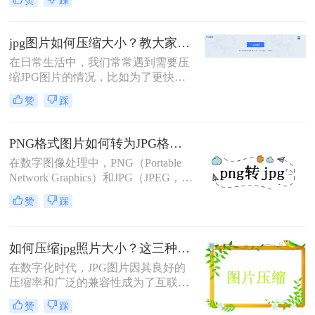
赞
踩
但是现在的相机拍出来的图片都很
大，如果不如何压缩jpg文件的话，那
么就会上传失败。那么你知道怎么压
jpg图片如何压缩大小？教大家二种简单的压缩方法！
缩jpg图片大小呢？小编今天就来给大
在日常生活中，我们常常遇到需要压
家讲述一下压缩图片的方法。
缩JPG图片的情况，比如为了更快地
上传到社交媒体、减少电子邮件附件
赞
踩
的体积或是优化网站加载速度。那么
jpg图片如何压缩大小呢？本文将介绍
两种压缩JPG图片的有效方法。
PNG格式图片如何转为JPG格式？三种转换方法了解一下！
在数字图像处理中，PNG（Portable
Network Graphics）和JPG（JPEG，
Joint Photographic Experts Group）是
赞
踩
两种广泛使用的图片格式。PNG以其
无损压缩和支持透明度的特性而著
称，非常适合用于需要高清晰度和透
如何压缩jpg照片大小？这三种实用方法快来了解一下！
明背景的图像，如网页图标、Logo
等。而JPG则以其高效的压缩算法和
在数字化时代，JPG图片因其良好的
广泛的兼容性
压缩率和广泛的兼容性成为了互联网
上最流行的图片格式之一。然而，随
赞
踩
着高清相机和智能手机的普及，我们