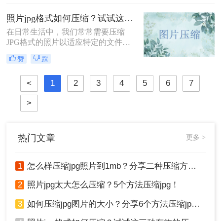
小，那么大家通常都是使用什么工具
JPG到PNG转换的方法。
呢？市面上工具有很多，质量也是参
照片jpg格式如何压缩？试试这三种有效的压缩方法！
差不齐，想要找到一款好用的压缩jpg
图片还得要多方测试，今天就来给大
在日常生活中，我们常常需要压缩
家推荐一下转转大师，还不错的哦。
JPG格式的照片以适应特定的文件大
小限制，比如上传到社交媒体、电子
赞
踩
邮件附件或节省存储空间。那么照片
jpg格式如何压缩呢？本文将介绍三种
<
1
2
3
4
5
6
7
有效的压缩方法。
>
热门文章
更多 >
1
怎么样压缩jpg照片到1mb？分享二种压缩方法！
2
照片jpg太大怎么压缩？5个方法压缩jpg！
3
如何压缩jpg图片的大小？分享6个方法压缩jpg！