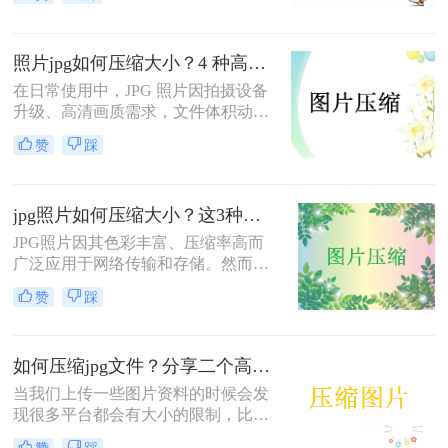
种简单实用的图片压缩方法。
图像质量。
照片jpg如何压缩大小？4 种高效方法，平衡画质与体积！
在日常使用中，JPG 照片因拍摄设备
升级、高清画质需求，文件体积动辄
几 MB，不仅占用手机、电脑存储空
赞
踩
间，还会导致网络传输卡顿、平台上
传受限（如证件照、电商主图、网站
配图）。掌握照片 JPG 如何压缩大小
jpg照片如何压缩大小？这3种压缩方法很实用！
的有效方法，既能大幅减小文件体
积，又能最大程度保留画质，是普通
JPG照片因其色彩丰富、压缩率高而
用户、职场人士、内容创作者必备的
广泛应用于网络传输和存储。然而，
实用技能。
有时我们需要将JPG照片压缩到更小
赞
踩
的大小，以满足上传、分享或存储的
需求。那么jpg照片如何压缩大小呢？
本文将介绍三种将JPG照片压缩到更
如何压缩jpg文件？分享二个高效的压缩方法！
小大小的方法。
当我们上传一些图片资料的时候会发
现很多平台都会有大小的限制，比如
说一张图片不能超过2m或者是多少，