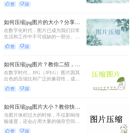
网站、发送邮件还是节省存储空间，
赞
踩
掌握如何批量压缩jpg照片都是一项非
常实用的技能。作为一名从事数字图
像处理多年的专业人士，我将结合实
如何压缩jpg图片的大小？分享6个方法压缩jpg！
际经验，为大家详细介绍几种可靠的
在数字化时代，图片已成为我们日常
批量压缩方法。
生活和工作中不可或缺的一部分。然
而，随着图片数量的增加，如何有效
赞
踩
地管理和存储这些图片成为了一个挑
战。JPG图片因其良好的压缩比和广
泛的兼容性而广受欢迎，但在某些情
如何压缩jpg图片？教你二招，非常实用！
况下，我们仍需要进一步压缩JPG图
在数字时代，JPG（JPEG）图片因其
片的大小以节省存储空间或加快网络
出色的压缩比和广泛的兼容性，成为
传输速度。那么如何压缩jpg图片的大
了互联网上最常用的图像格式之一。
小呢？本文将介绍几种有效压缩JPG
赞
踩
然而，随着图像质量的提升和分辨率
图片大小的方法。
的增加，JPG文件的大小也相应增
大，给存储、分享和传输带来了挑
如何压缩jpg图片大小？教你快速完成jpg压缩大小！
战。因此，学会如何压缩jpg图片成为
当图片体积过大的时候，不仅影响传
了许多用户关心的问题。本文将介绍
输速度，还会占用大量的储存空间。
几种实用的JPG图片压缩方法，帮助
如何压缩jpg图片大小呢？下面教你一
您轻松减小文件体积，同时尽量保持
赞
踩