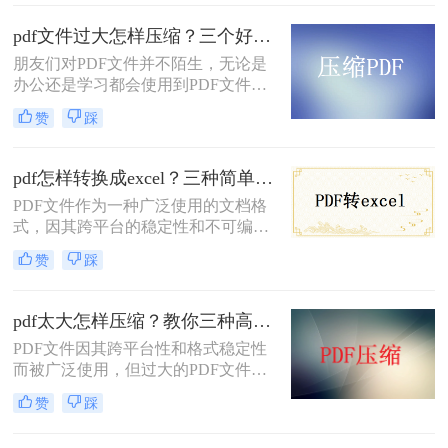
pdf文件过大怎样压缩？三个好用的压缩方法学习一下！
朋友们对PDF文件并不陌生，无论是
办公还是学习都会使用到PDF文件，
对于广大的办公白领来讲，最大的难
赞
踩
题不是编辑PDF文件，而是如何存储
这些PDF文件，其实存储PDF文件比
较简单的方法就是把PDF文件进一步
pdf怎样转换成excel？三种简单的方法教会你！
压缩，这样就能在电脑里面存储更多
PDF文件作为一种广泛使用的文档格
的PDF文档了。压缩PDF文档和压缩
式，因其跨平台的稳定性和不可编辑
其他文件是有一些区别的，那么pdf文
性而备受青睐。然而，当我们需要将
件过大怎样压缩呢？下面一起看看
赞
踩
PDF中的表格数据转换为Excel格式以
吧。
便于编辑和分析时，就需要借助一些
转换方法。那么PDF怎样转换成Excel
pdf太大怎样压缩？教你三种高效方法！
呢？本文将介绍三种PDF转Excel的转
PDF文件因其跨平台性和格式稳定性
换方法，帮助您轻松实现数据格式的
而被广泛使用，但过大的PDF文件不
转换。
仅占用存储空间，还会影响传输速度
赞
踩
和加载速度。为了解决pdf太大怎样压
缩问题，本文将介绍三种压缩PDF文