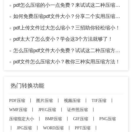
pdf怎么压缩的小一点免费？来试试这二种压缩方法！
●
如何免费压缩pdf文件大小？分享二个实用压缩方法！
●
pdf上传文件过大怎么缩小？三招助你轻松缩小！
●
pdf太大了怎么变小？学会这3个方法就够了！
●
怎么压缩pdf文件大小免费？试试这二种压缩方法！
●
pdf文件怎么压缩大小？教你三种实用压缩方法！
●
热门转换功能
PDF压缩
丨
图片压缩
丨
视频压缩
丨
TIF压缩
丨
WMF压缩
丨
JPEG压缩
丨
证件照压缩
丨
压缩指定大小
丨
BMP压缩
丨
GIF压缩
丨
PNG压缩
丨
JPG压缩
丨
WORD压缩
丨
PPT压缩
丨