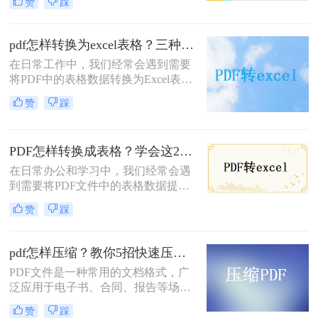
赞
踩
字。如今，大多数用户将PDF转换为
Word，以便分享和修改。下面详细教
你怎样把pdf转word文档格式的操作方
pdf怎样转换为excel表格？三种简单的转换方法推荐！
法，一起来看看这个免费方法吧！
在日常工作中，我们经常会遇到需要
将PDF中的表格数据转换为Excel表格
的情况。PDF虽然便于阅读，但编辑
赞
踩
和数据处理方面却相对困难。相比之
下，Excel表格在处理和分析数据方面
更加灵活高效。那么pdf怎样转换为
PDF怎样转换成表格？学会这2个方法，1分钟就能实现转换
excel表格呢？下面，我们将介绍三种
常用的PDF转Excel的方法，帮助您轻
在日常办公和学习中，我们经常会遇
松应对这一挑战。
到需要将PDF文件中的表格数据提取
出来并转换为可编辑的表格格式的情
赞
踩
况。那么PDF怎样转换成表格呢？下
面将介绍两种将PDF转换成表格的实
用方法，帮助您轻松实现数据提取和
pdf怎样压缩？教你5招快速压缩！
格式转换。
PDF文件是一种常用的文档格式，广
泛应用于电子书、合同、报告等场
景。由于PDF文件通常包含大量的文
赞
踩
本和图像信息，它们可能会占用大量