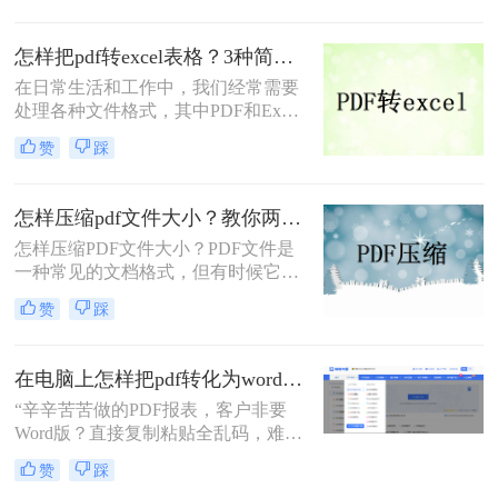
的存储空间，这可能会导致传输速度
变慢，存储空间不足等问题。因此，
怎样把pdf转excel表格？3种简单的方法教会你！
对PDF文件进行压缩是非常必要的。
在日常生活和工作中，我们经常需要
下面将介绍几种常见的pdf怎样压缩方
处理各种文件格式，其中PDF和Excel
法。
表格是两种非常常见的格式。PDF文
赞
踩
件因其良好的跨平台性和不易修改性
而广泛应用于文档传输和保存，而
Excel表格则因其强大的数据处理能力
怎样压缩pdf文件大小？教你两个转换办法！
而受到广泛青睐。然而，有时我们可
怎样压缩PDF文件大小？PDF文件是
能需要将PDF文件中的表格数据转换
一种常见的文档格式，但有时候它们
为Excel表格以便进一步编辑和分析。
的文件大小可能会很大，难以通过电
那么怎样把pdf转excel表格呢？本文将
赞
踩
子邮件或其他方式共享。在这种情况
介绍几种将PDF转换为Excel表格的方
下，大家可以使用以下方法压缩PDF
法。
文件，一起来看一下吧。
在电脑上怎样把pdf转化为word？5种电脑端高效转换法，职场人必藏！
“辛辛苦苦做的PDF报表，客户非要
Word版？直接复制粘贴全乱码，难道
只能熬夜重做？”这是职场人小李上
赞
踩
周在朋友圈的吐槽。