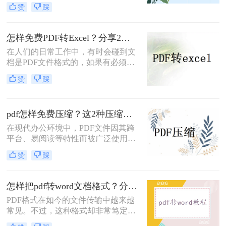
大部分文件都是pdf格式的，pdf文件
赞
踩
可以方便我们阅读文档内容，但是有
时候下载下来的文件体积太大了，我
们就需要压缩到指定大小，今天小编
怎样免费PDF转Excel？分享2个免费的方法给大家
就给大家介绍一下怎样压缩pdf文件?
在人们的日常工作中，有时会碰到文
档是PDF文件格式的，如果有必须改
动的是十分不太好编写的，但假如转
赞
踩
换为Excel得话，就十分便捷了，那么
你知道怎么pdf转excel吗？pdf转excel
表格的方式又都有哪些呢？接下来就
pdf怎样免费压缩？这2种压缩方法可以尝试！
给亲们介绍2种方式，一起来看看
吧。
在现代办公环境中，PDF文件因其跨
平台、易阅读等特性而被广泛使用。
然而，当PDF文件体积过大时，会给
赞
踩
存储和传输带来诸多不便。因此，掌
握pdf怎样免费压缩变得尤为重要。本
文将详细介绍两种简单且免费的方法
怎样把pdf转word文档格式？分享一种免费简单的转换方法！
来压缩PDF文件。
PDF格式在如今的文件传输中越来越
常见。不过，这种格式却非常笃定，
不允许在修改时随意插入和删除文