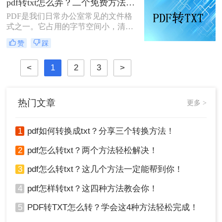
pdf转txt怎么弄？二个免费方法轻松搞定！
PDF（PDF可以直接转换为TXT，但
PDF是我们日常办公室常见的文件格
TXT不能直接转换为PDF）。TXT通
式之一。它占用的字节空间小，清晰
过修改文件后缀名称并将其转换为
大方，保存的文件不失真。很多人喜
PDF，显然不起作用。那么，如何将
赞
踩
欢PDF文件格式，但不能直接编辑。
txt转pdf呢？
因此，我们经常使用转换器将PDF文
<
1
2
3
>
件转换成可编辑的txt文本，那么pdf转
txt怎么弄呢？让我们来看看小编是如
何免费将pdf转txt的吧。
热门文章
更多 >
1
pdf如何转换成txt？分享三个转换方法！
2
pdf怎么转txt？两个方法轻松解决！
3
pdf怎么转txt？这几个方法一定能帮到你！
4
pdf怎样转txt？这四种方法教会你！
5
PDF转TXT怎么转？学会这4种方法轻松完成！