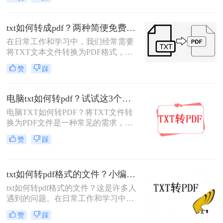
以便更好地保留文件的格式和排版，
或者为了满足特定的需求。那么txt如
何转为pdf呢？本文将为您介绍四种将
txt如何转成pdf？两种简便免费方法分享！
TXT转为PDF的实用方法。
在日常工作和学习中，我们经常需要
将TXT文本文件转换为PDF格式，以
便更好地保留文件的内容和格式，或
赞
踩
者为了满足特定的分享和打印需求。
TXT作为一种纯文本格式，虽然方便
阅读和编辑，但在某些情况下，我们
电脑txt如何转pdf？试试这3个方法！
可能更倾向于使用PDF格式，因为它
电脑TXT如何转PDF？将TXT文件转
能在不同平台和设备上保持一致的显
换为PDF文件是一种常见的需求，尤
示效果。那么txt如何转成pdf呢？本文
其在处理电子文档时。虽然TXT是一
将介绍几种简单高效的TXT转PDF的
赞
踩
种简单的文本文件格式，而PDF则是
方法，帮助您轻松完成转换。
一种更为复杂和通用的格式，但转换
过程并不复杂。下面将详细介绍如何
txt如何转pdf格式的文件？小编给你分享这几种简单的方法！
将TXT文件转换为PDF文件方法。
txt如何转pdf格式的文件？这是许多人
遇到的问题。在日常工作和学习中，
我们常常需要将文本文件保存为pdf格
赞
踩
式，以方便传阅和打印。本文将为您