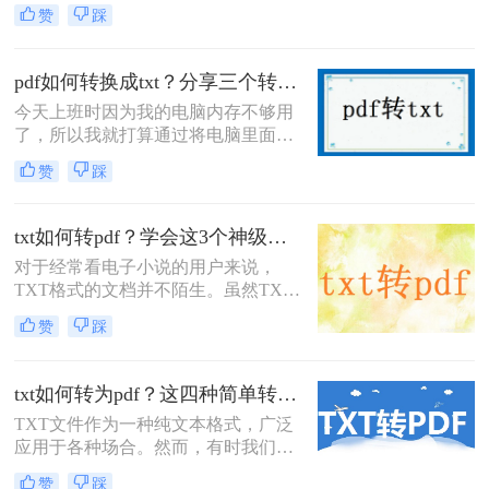
户在不同的操作系统和设备上查看和
赞
踩
打印文档，而无需担心格式变化。然
而，有时候我们可能需要将PDF文件
转换为TXT（文本）文件，以便于编
pdf如何转换成txt？分享三个转换方法！
辑、搜索或处理文本内容。本文将介
今天上班时因为我的电脑内存不够用
绍pdf如何转txt。
了，所以我就打算通过将电脑里面的
pdf文档转换成txt格式的方式来解放电
赞
踩
脑里面的空间。但是我并不知道怎么
把pdf转成txt，所以我就上网搜索了一
下pdf如何转换成txt？果然很快就找到
txt如何转pdf？学会这3个神级方法，办公效率瞬间翻倍！
了方法，今天借这个机会我来和大家
对于经常看电子小说的用户来说，
分享一下我找到的方法。
TXT格式的文档并不陌生。虽然TXT
文档只包含纯文本，不能插入图片和
赞
踩
表格，但它仍然是一个非常重要的文
档格式。但有时候也会因为一些阅读
器工具不支持TXT格式，而需要将
txt如何转为pdf？这四种简单转换方法看一看！
TXT转换为PDF格式。那么，txt如何
TXT文件作为一种纯文本格式，广泛
转pdf？接下来推荐二个可以尝试的方
应用于各种场合。然而，有时我们可
法。
能需要将TXT文件转换为PDF格式，
赞
踩