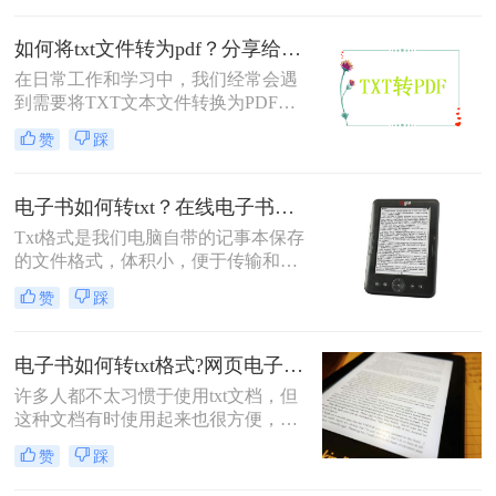
介绍几种常见的方法，帮助您快速解
决这个问题。
如何将txt文件转为pdf？分享给大家三个方法！
在日常工作和学习中，我们经常会遇
到需要将TXT文本文件转换为PDF格
式的情况。PDF格式不仅易于分享和
赞
踩
阅读，而且具有更好的格式稳定性和
安全性。那么如何将TXT文件转为
PDF呢？以下将介绍三种常用的TXT
电子书如何转txt？在线电子书转txt格式
转PDF的方法，帮助您轻松实现文件
Txt格式是我们电脑自带的记事本保存
格式的转换。
的文件格式，体积小，便于传输和存
储。有些计算系统得到的数据文件一
赞
踩
般都是txt文件。所以今天我要和大家
分享的内容就是如何把电子书转换成
txt。
电子书如何转txt格式?网页电子书转txt
许多人都不太习惯于使用txt文档，但
这种文档有时使用起来也很方便，而
且传输时也很方便。几天前，我还需
赞
踩
要把电子书文件转换成txt格式，转换
成功后，文件都会变得很小，而且都