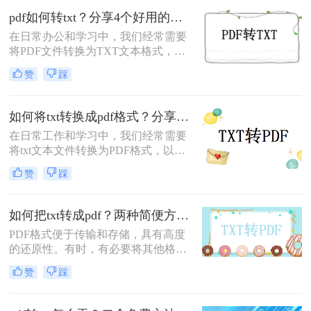
是秒转的。现在，我就来告诉你们，
pdf如何转txt？分享4个好用的转换方法！
我是怎样将电子书转换成txt格式的，
在日常办公和学习中，我们经常需要
而且除了电子书转TXT还支持转
将PDF文件转换为TXT文本格式，以
word、转PDF等文件哦。
便于编辑、搜索或进一步的数据处
赞
踩
理。那么pdf如何转txt呢？本文将介绍
四种将PDF转换为TXT的方法。
如何将txt转换成pdf格式？分享给大家四个方法！
在日常工作和学习中，我们经常需要
将txt文本文件转换为PDF格式，以便
更好地分享、保存或打印。那么如何
赞
踩
将txt转换成pdf格式呢？以下将介绍四
种将txt转换成PDF格式的方法，供您
参考。
如何把txt转成pdf？两种简便方法分享！
PDF格式便于传输和存储，具有高度
的还原性。有时，有必要将其他格式
的文件转换为PDF格式，例如将如何
赞
踩
把txt转成pdf。由于TXT属于文本源，
PDF分为文本源和图片源，因此市场
上的软件不能直接将TXT转换为