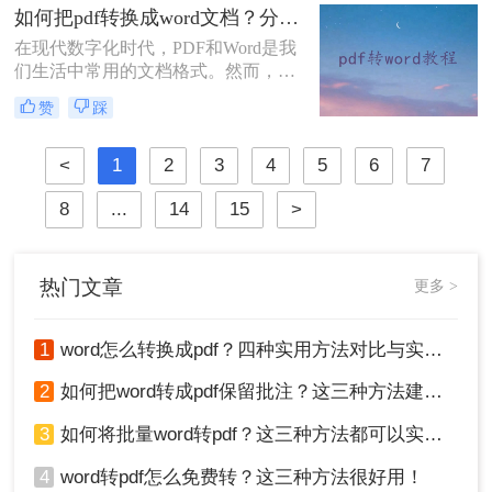
付费。幸运的是，有许多免费的方法
如何把pdf转换成word文档？分享三种简单方法~
可以实现PDF到Word的转换。那么如
在现代数字化时代，PDF和Word是我
何免费将pdf转换成word文档呢？本文
们生活中常用的文档格式。然而，有
将详细介绍几种免费将PDF转换成
时候我们需要将PDF转换成Word文
Word文档的方法，帮助用户轻松完成
赞
踩
档，以方便编辑、更改或重复利用其
转换任务。
中的内容。本文将介绍一些如何把pdf
转换成word文档的方法。
<
1
2
3
4
5
6
7
8
...
14
15
>
热门文章
更多 >
1
word怎么转换成pdf？四种实用方法对比与实操指南（附详细表格）！
2
如何把word转成pdf保留批注？这三种方法建议收藏！
3
如何将批量word转pdf？这三种方法都可以实现批量转换
4
word转pdf怎么免费转？这三种方法很好用！