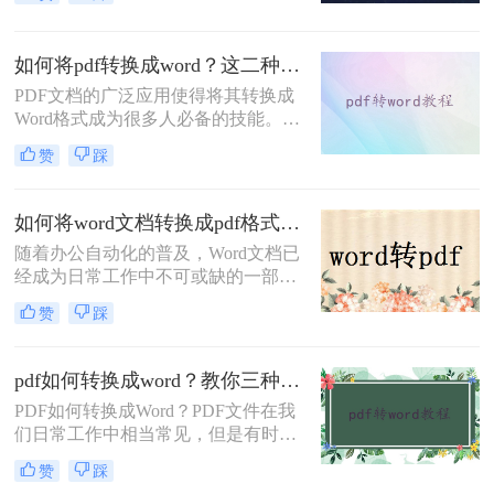
的，当你想要复制里面的内容或者是
直接使用时，就会发现PDF格式的文
件不好编辑，我们要编辑则需要将pdf
如何将pdf转换成word？这二种方法你可以试试！
如何转换成word，那么如何将PDF转
换Word呢？今日小编为大家解答这个
PDF文档的广泛应用使得将其转换成
让很多人好奇的问题，下面一起看看
Word格式成为很多人必备的技能。无
吧。
论是编辑PDF文本、复制文本内容还
赞
踩
是修改格式，将PDF转换成Word都能
为我们提供便利。那么，如何将pdf转
换成word呢？本文将为你详细介绍。
如何将word文档转换成pdf格式？二招轻松解决！
​随着办公自动化的普及，Word文档已
经成为日常工作中不可或缺的一部
分。然而，在不同的场景下，我们需
赞
踩
要将Word文档转换成PDF格式以保护
文档的内容、排版和格式。本文将介
绍如何将word文档转换成pdf格式的方
pdf如何转换成word？教你三种好用的方法！
法，并探讨其优缺点。
PDF如何转换成Word？PDF文件在我
们日常工作中相当常见，但是有时我
们需要将PDF文件转换为可编辑的
赞
踩
Word文档，以方便我们进行编辑。那