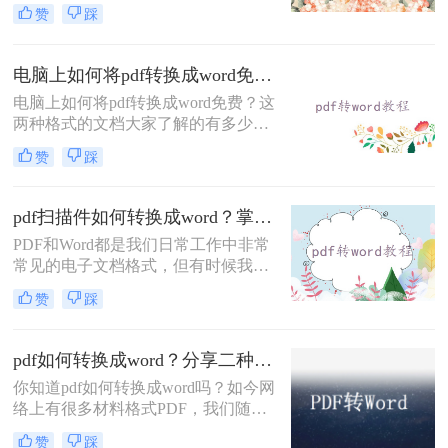
为这可以让我们的文档更方便地与他
赞
踩
人共享。无论是在电子邮件中还是通
过在线存储服务，使用 PDF 格式的文
档都比 Word 文档更易于传输和查
电脑上如何将pdf转换成word免费？教给大家三种方法！
看。对于需要发送的文档来说，PDF
电脑上如何将pdf转换成word免费？这
文件通常比 Word 文件更安全，因为
两种格式的文档大家了解的有多少？
它们不容易被编辑或更改，可以确保
如果你还是初入职场的菜鸟不懂得对
接收方看到的是与我们发送的文档完
赞
踩
文件的运用，那么一定快快学起来，
全一致的版本。那么如何将word转换
因为办公少不了使用各式各样的文
成pdf呢？下面分享三个解决办法。
档，同时也需要格式转换，比如说将
pdf扫描件如何转换成word？掌握这三种超简单方法，1分钟就可以轻松转换！
pdf转换成word，那么你知道什么有效
PDF和Word都是我们日常工作中非常
又快速的免费pdf转word方法吗？不知
常见的电子文档格式，但有时候我们
道的朋友可以往下看。
会遇到需要将PDF扫描件转换成Word
赞
踩
格式的需求。这时候，我们该如何进
行操作呢？本文将为大家详细介绍pdf
扫描件如何转换成word的方法。
pdf如何转换成word？分享二种简单方法~
你知道pdf如何转换成word吗？如今网
络上有很多材料格式PDF，我们随便
下载的一份文件可能都是PDF格式
赞
踩