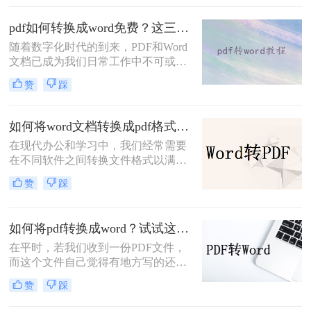
么，该怎样有效地将PDF文件转换为
Word文档呢？下面一起看看吧。
pdf如何转换成word免费？这三种转换方法掌握好！
随着数字化时代的到来，PDF和Word
文档已成为我们日常工作中不可或缺
的工具。有时，我们需要将PDF文件
赞
踩
的内容编辑和整理到Word文档中。本
文将详细介绍pdf如何转换成word免
费，并分享一些技巧，以帮助您更高
如何将word文档转换成pdf格式？教你三种方法很实用!
效地完成这项任务。
在现代办公和学习中，我们经常需要
在不同软件之间转换文件格式以满足
各种需求。其中，将Word文档转换成
赞
踩
PDF格式尤为常见，因为PDF文件具
有良好的可读性和兼容性，可以在不
同的设备和操作系统上保持一致的显
如何将pdf转换成word？试试这五个方法吧！
示效果。本文将详细介绍如何将word
在平时，若我们收到一份PDF文件，
文档转换成pdf格式，帮助读者轻松完
而这个文件自己觉得有地方写的还不
成这一操作。
好，需要对其进行修改，这时候应该
赞
踩
怎么办呢？我们定会想到将PDF文件
转换成Word文档，那么如何将pdf转