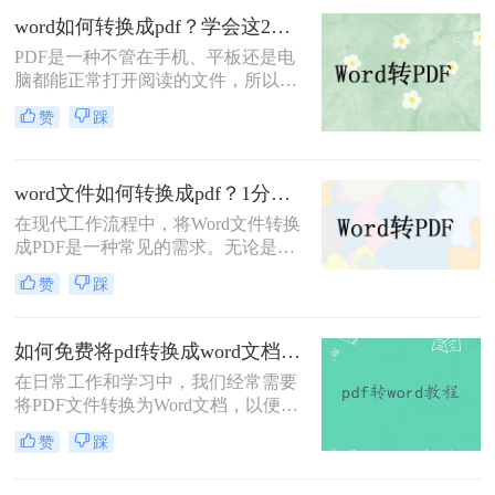
换成word呢？让我手把手来教你。
word如何转换成pdf？学会这2个word转pdf方法就够用
PDF是一种不管在手机、平板还是电
脑都能正常打开阅读的文件，所以很
多的时候会将文档转换成PDF的格
赞
踩
式，那么你知道word如何转换成pdf
吗？如果不知道的话，那么这篇文章
相信会帮助到你，一起来了解一下
word文件如何转换成pdf？1分钟让你学会这四个好用方法，真的超简单！
word转pdf的方法吧。
在现代工作流程中，将Word文件转换
成PDF是一种常见的需求。无论是在
学术研究、商业交流还是日常生活
赞
踩
中，将文件保存为PDF格式可以确保
格式的统一性和可读性。本文将向您
介绍word文件如何转换成pdf的方法，
如何免费将pdf转换成word文档？分享两个实用转换方法！
可帮助您将Word文件转换成PDF格
在日常工作和学习中，我们经常需要
式。
将PDF文件转换为Word文档，以便进
行编辑、修改或格式调整。虽然市面
赞
踩
上有许多专业的PDF转Word工具，但
并非所有人都愿意或需要为这一功能