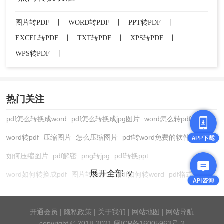
图片转PDF
丨
WORD转PDF
丨
PPT转PDF
丨
EXCEL转PDF
丨
TXT转PDF
丨
XPS转PDF
丨
WPS转PDF
丨
热门关注
pdf怎么转换成word
pdf怎么转换成jpg图片
word怎么转pdf
word转pdf
压缩图片
怎么压缩图片
pdf转word免费的软件
如何压缩图片
pdf解密
png转jpg
pdf转换ppt
展开全部 ∨
word如何转换成pdf
图片转换格式
pdf如何转word
pdf格式转换
在线pdf转换成word
pdf转图片
pdf怎么转换成jpg图片
图片转pdf
pdf转cad
图片压缩软件
jpg转换成pdf
在线word转pdf
开通会员
|
隐私政策
|
关于我们
|
网站地图
|
网站导航
copyright © 2018-2021 闽ICP备16005963号-2