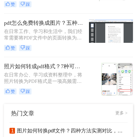
为PDF都能让内容更规范、更易分
赞
踩
享。那么如何图片转pdf呢？本文提供
电脑、手机、在线网站、免费软件等
5种常用方法，3分钟即可学会！
pdf怎么免费转换成图片？五种高效方法详解，总有一款适合你！
在日常工作、学习和生活中，我们经
常需要将PDF文件中的页面转换为图
片格式（如JPG、PNG）。无论是为
赞
踩
了在演示文稿中插入清晰的图表、在
社交媒体上分享内容，还是为了满足
某些平台只支持图片上传的需求，掌
照片如何转成pdf格式？7种可靠方法详解！
握PDF转图片的技能都至关重要。然
在日常办公、学习或资料整理中，将
而，面对网络上琳琅满目的转换工
照片转换为PDF格式是一项高频需
具，如何选择一款免费、安全且高效
求。无论是扫描的合同、手写笔记，
的方法成为了许多人的难题。
赞
踩
还是拍摄的证件、课件，统一的PDF
格式能确保排版稳定、便于分发和存
档。但面对五花八门的工具，如何选
热门文章
更多 >
择高效、安全且无需付费的方法？本
文将基于实际使用经验，为您梳理7
种照片如何转成PDF格式的实用方
1
图片如何转换pdf文件？四种方法实测对比，附各场景最优选！
案，涵盖手机、电脑、在线及自动化