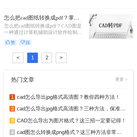
专业人士或进行网络展示时，将CAD
文件转换为JPG图片格式成为了一个
怎么把cad图纸转换成pdf？掌握这4种方法就可以！
常见的需求。JPG格式因其广泛的兼
容性和适中的文件体积，非常适合用
怎么把cad图纸转换成pdf？CAD图是
于在线分享和打印。那么cad怎么保存
一种通过计算机辅助设计软件绘制的
成jpg图片呢？以下将详细介绍几种将
二维或三维图形。在工程制图、建筑
赞
踩
CAD文件保存为JPG图片的方法。
设计、机械设计等领域中，CAD图是
非常重要的辅助工具。但是，如果需
<
1
2
>
要与其他人分享或者出版，就需要将
CAD图转换为PDF格式，这样可以确
保图形的清晰度和文件的易读性。下
面将详细介绍几种常用怎么把cad图纸
热门文章
更多 >
转换成pdf的方法。
1
cad怎么导出jpg格式高清图？教你四种方法！
2
cad怎么导出jpg格式高清图？三种方法，保准一看就会！
3
CAD怎么导出为图片格式？这三招一定要记得！
4
cad图怎么转换成png格式？这三种方法非常实用！