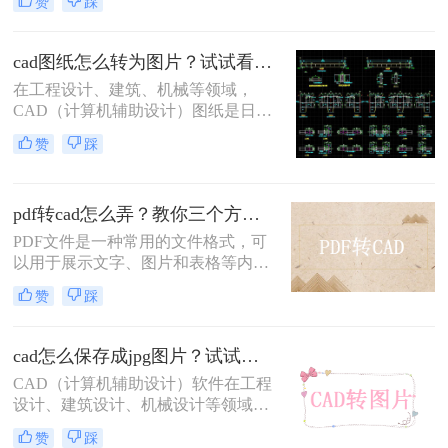
赞
踩
时遇到了这个问题，不要担心，这篇
文章将向你介绍一些技巧，可以帮助
你导出更清晰的PDF。
cad图纸怎么转为图片？试试看这3个转换方法！
在工程设计、建筑、机械等领域，
CAD（计算机辅助设计）图纸是日常
工作中不可或缺的重要文件。然而，
赞
踩
为了更方便地分享、存档和展示这些
图纸，将它们转换为图片格式是一个
明智的选择。那么cad图纸怎么转为图
pdf转cad怎么弄？教你三个方法！
片呢？本文将详细介绍三种将CAD图
纸转换为图片的实用方法。
PDF文件是一种常用的文件格式，可
以用于展示文字、图片和表格等内
容。而CAD文件则是一种用于设计、
赞
踩
绘图和制图的文件格式。有时候，我
们需要将PDF文件中的内容转换成
CAD格式，以便进行编辑、修改和进
cad怎么保存成jpg图片？试试看这四个方法！
一步的处理。下面将介绍几种常用的
CAD（计算机辅助设计）软件在工程
pdf转cad怎么弄方法。
设计、建筑设计、机械设计等领域扮
演着至关重要的角色。然而，在需要
赞
踩
将CAD设计成果以图片形式分享给非