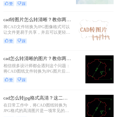
于创建精确的二维和三维模型。然
赞
踩
而，在某些情况下，需要将CAD图纸
转换成图片格式，以便于分享、打印
或用于演示文稿。虽然大多数CAD软
cad转图片怎么转清晰？教你两个靠谱的方法！
件都具备导出为图像的功能，但要获
将CAD文件转换为JPG图像格式可以
得高质量、清晰的图片并非总是那么
让文件更易于共享，并且可以更轻松
简单。本文将指导你cad怎么转清晰的
地在不同平台上传递。此外，JPG文
图片。
赞
踩
件格式具有更小的文件大小，可以更
快速地下载或上传。但是，需要注意
的是，转换为JPG格式可能会导致图
cad怎么转清晰的图片？教你两个靠谱的方法！
像质量下降，那么我们该cad转图片怎
么转清晰呢？教大家二种小妙招，一
相信很多设计师都会遇到这个问题：
起来学习下吧。
将CAD图纸文件转换为JPG图片后，
发送给客户或领导方便查看。其实将
赞
踩
CAD图纸文件导出图片的方法有很
多，比如通过QQ截图、微信截图或
电脑自带截图工具等，截图得到文件
cad怎么转jpg格式高清？这二个方法帮你解决！
图片。但通过这种方式得到的图片不
是高清的。
在日常工作中，将CAD图纸转换为
JPG格式的高清图片是一项常见的任
务。JPG格式因其广泛的兼容性和较