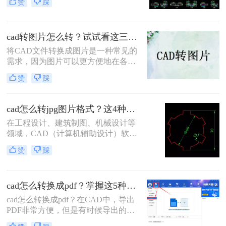
赞
踩
们需要在非CAD环境中展示或分享这
些设计，这就需要将CAD文件转换为
图片格式。那么怎么将cad转图片呢？
cad转图片怎么转？试试看这三个方法！
本文将为您介绍几种常用的CAD转图
片的方法
将CAD文件转换成图片是一种常见的
需求，因为图片可以更方便地在各种
场合使用，如展示、汇报等。那么cad
赞
踩
转图片怎么转呢？本文将介绍将CAD
文件转换成图片的几种方法，帮助您
更好地了解如何实现这一目的。
cad怎么转jpg图片格式？这4种方法一分钟就能学会！
在工程设计、建筑制图、机械设计等
领域，CAD（计算机辅助设计）软件
是不可或缺的工具。然而，在某些情
赞
踩
况下，我们可能需要将CAD图纸转换
为JPG图片格式，以便于在网页上发
布、通过电子邮件发送或在不支持
cad怎么转换成pdf？掌握这5种方法就可以！
CAD软件的设备上查看。那么cad怎
么转jpg图片格式呢？本文将详细介绍
cad怎么转换成pdf？在CAD中，导出
几种将CAD图纸转换为JPG图片格式
PDF非常方便，但是有时候导出的
的方法，帮助用户轻松完成转换。
PDF却不够清晰。如果你在导出PDF