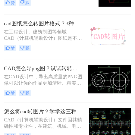
赞
踩
小的文件体积，非常适合在网页、电
子邮件和报告中分享和使用。那么cad
怎么转jpg格式高清呢？本文将介绍两
cad图纸怎么转图片格式？3种简单实用的方法分享！
种将CAD图纸转换为JPG高清图片的
方法。
在工程设计、建筑制图等领域，
CAD（计算机辅助设计）图纸是不可
或缺的工具。然而，在某些情况下，
赞
踩
我们需要将这些精确的矢量图形转换
为图片格式，以便更方便地分享、打
印或用于演示文稿。那么cad图纸怎么
CAD怎么导png图？试试转转大师这两种转换方式！
转图片格式呢？本文将详细介绍三种
将CAD图纸转换成图片格式的方法。
在CAD设计中，导出高质量的PNG图
像可以让你的作品更加清晰、精美，
并且适用于各种平台和应用场景。本
赞
踩
文将为你介绍CAD怎么导png图方法​
，帮助你轻松实现这一目标。
怎么将cad转图片？学学这三种方法吧!
CAD（计算机辅助设计）文件因其精
确性和专业性，在建筑、机械、电子
等领域被广泛应用。然而，有时候我