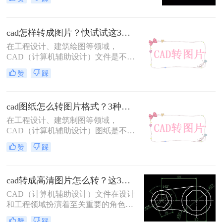
将CAD图纸转换为图片格式，以便于
在报告、演示文稿、网页或其他平台
上进行展示和分享。将CAD转换为图
cad怎样转成图片？快试试这3个方法！一学就会！
片不仅可以确保图纸的清晰度和准确
性，还能方便地进行编辑和传输。那
在工程设计、建筑绘图等领域，
么CAD如何转图片呢？本文将详细介
CAD（计算机辅助设计）文件是不可
绍CAD转图片的方法与步骤，帮助读
或缺的。然而，有时我们需要将CAD
赞
踩
者轻松实现这一需求。
文件转换为图片格式，以便于分享、
打印或在不支持CAD文件的设备上进
行查看。那么CAD怎样转成图片呢？
cad图纸怎么转图片格式？3种简单实用的方法分享！
本文将详细介绍几种将CAD文件转换
为图片的方法。
在工程设计、建筑制图等领域，
CAD（计算机辅助设计）图纸是不可
或缺的工具。然而，在某些情况下，
赞
踩
我们需要将这些精确的矢量图形转换
为图片格式，以便更方便地分享、打
印或用于演示文稿。那么cad图纸怎么
cad转成高清图片怎么转？这3个方法值得一试！
转图片格式呢？本文将详细介绍三种
将CAD图纸转换成图片格式的方法。
CAD（计算机辅助设计）文件在设计
和工程领域扮演着至关重要的角色，
但有时我们需要将CAD文件转换为高
赞
踩