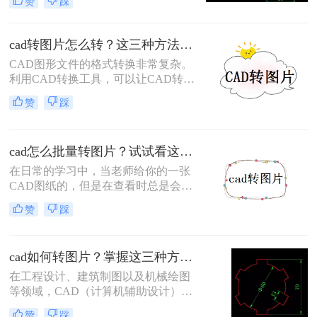
赞
踩
CAD文件转换为图片格式，以便于分
享、查看或在不支持CAD文件的设备
上进行操作。那么怎么把CAD转图片
cad转图片怎么转？这三种方法快速转换！
呢？本文将介绍几种将CAD文件转换
CAD图形文件的格式转换非常复杂。
为图片的方法。
利用CAD转换工具，可以让CAD转换
成图画更容易。比如，把CAD转化为
赞
踩
图画，可以使办公更有效率。那么cad
转图片怎么转呢？以下为您分享cad格
式转图片格式的方法哦。
cad怎么批量转图片？试试看这两个方法！
在日常的学习中，当老师给你的一张
CAD图纸的，但是在查看时总是会不
小心触碰到某些地方，使它改变了原
赞
踩
来的内容，怎么办呢？这时我们可以
将CAD转换成图片的格式，这样就可
以保护原来CAD的内容。那么cad怎
cad如何转图片？掌握这三种方法就可以！
么批量转图片，快来看看这篇文章吧
在工程设计、建筑制图以及机械绘图
等领域，CAD（计算机辅助设计）软
件被广泛应用。然而，有时我们需要
赞
踩