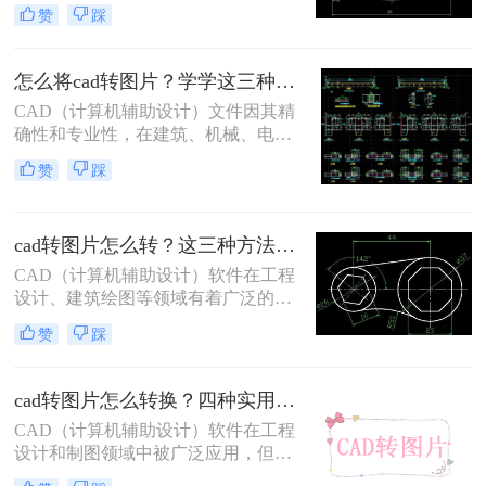
筑、机械等领域被广泛应用。然而，
赞
踩
在与他人共享工程图纸时，有时需要
将CAD文件转换为图片格式，以便更
方便地查看和传递。那么cad转图片格
怎么将cad转图片？学学这三种方法吧!
式怎么转呢？本文将介绍几种常用的
CAD（计算机辅助设计）文件因其精
CAD转图片格式的方法，帮助你轻松
确性和专业性，在建筑、机械、电子
完成转换。
等领域被广泛应用。然而，有时候我
赞
踩
们需要在非CAD环境中展示或分享这
些设计，这就需要将CAD文件转换为
图片格式。那么怎么将cad转图片呢？
cad转图片怎么转？这三种方法用起来！
本文将为您介绍几种常用的CAD转图
片的方法
CAD（计算机辅助设计）软件在工程
设计、建筑绘图等领域有着广泛的应
用。然而，有时我们需要将CAD图纸
赞
踩
转换为图片格式以便于分享、打印或
进行其他处理。那么CAD转图片怎么
转呢？本文将介绍几种CAD转图片的
cad转图片怎么转换？四种实用方法速学！
常用方法，帮助你轻松完成转换任
CAD（计算机辅助设计）软件在工程
务。
设计和制图领域中被广泛应用，但有
时候我们需要将CAD文件转换为图片