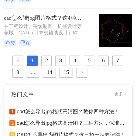
清图片以便于展示、分享或进一步处
理。那么cad转成高清图片怎么转呢？
以下将为您详细介绍几种将CAD文件
cad怎么转jpg图片格式？这4种方法一分钟就能学会！
转换为高清图片的方法。
在工程设计、建筑制图、机械设计等
领域，CAD（计算机辅助设计）软件
是不可或缺的工具。然而，在某些情
赞
踩
况下，我们可能需要将CAD图纸转换
为JPG图片格式，以便于在网页上发
布、通过电子邮件发送或在不支持
<
1
2
3
4
5
6
7
CAD软件的设备上查看。那么cad怎
么转jpg图片格式呢？本文将详细介绍
8
...
14
15
>
几种将CAD图纸转换为JPG图片格式
的方法，帮助用户轻松完成转换。
热门文章
更多 >
1
cad怎么导出jpg格式高清图？教你四种方法！
2
cad怎么导出jpg格式高清图？三种方法，保准一看就会！
3
CAD怎么导出为图片格式？这三招一定要记得！