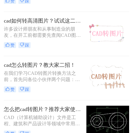
赞
踩
格式以便于分享、展示或打印。那么
CAD转图片怎么转换呢？本文将详细
介绍CAD转图片的几种常用方法，帮
cad如何转高清图片？试试这二种方法！
助读者轻松实现格式转换。
许多设计师朋友和从事制造业的朋
友，在开工前都需要先查阅CAD图纸
来进行参考。但如果文件是DWG或
赞
踩
DXF格式，就需要用专门的软件进行
查看。这样做就非常麻烦，可能还会
遇到CAD文件打不开的情况。其实现
cad怎么转图片？教大家二招！
场作业时想要查看CAD文件，方法非
常简单！
在我们学习CAD转图片转换方法之
前，首先问各位小伙伴两个问题：
CAD是什么？CAD怎么转图片？
赞
踩
CAD，是我们常用的设计图纸文件格
式，它用于创建和编辑二维和三维图
形。将CAD文件转成图片格式更易传
怎么把cad转图片？推荐大家使用这三种方法！
输和查看图纸内容。今天就给大家分
享两个CAD转图片的转换方法，转换
CAD（计算机辅助设计）文件是工
速度快、质量高！赶紧一起来学习
程、建筑和产品设计等领域中常用的
吧！
文件格式，但有时候我们可能需要将