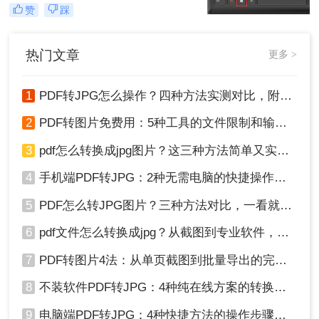
快速转为清晰图片是高频刚需——会
赞
踩
议截图、社交媒体配图、技术文档存
档，都需精准高效。然而，90%的办
公族曾陷入“转换后模糊不清、手动
热门文章
更多 >
调整耗时”的困境。
1
PDF转JPG怎么操作？四种方法实测对比，附各场景最优选！
2
PDF转图片免费用：5种工具的文件限制和输出质量对比！
3
pdf怎么转换成jpg图片？这三种方法简单又实用！
4
手机端PDF转JPG：2种无需电脑的快捷操作流程！
5
PDF怎么转JPG图片？三种方法对比，一看就懂！
6
pdf文件怎么转换成jpg？从截图到专业软件，一篇讲清楚！
7
PDF转图片4法：从单页截图到批量导出的完整操作路径！
8
不装软件PDF转JPG：4种纯在线方案的转换效果和速度对比！
9
电脑端PDF转JPG：4种快捷方法的操作步骤和常见格式问题！