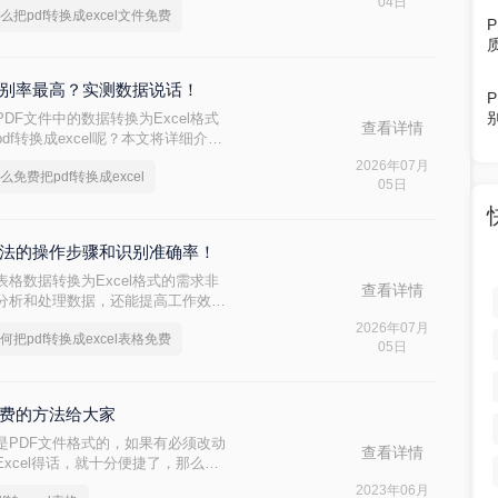
04日
么把pdf转换成excel文件免费
个识别率最高？实测数据说话！
F文件中的数据转换为Excel格式
查看详情
f转换成excel呢？本文将详细介绍
方法，帮助您高效完成这一任务。
2026年07月
么免费把pdf转换成excel
05日
用方法的操作步骤和识别准确率！
格数据转换为Excel格式的需求非
查看详情
分析和处理数据，还能提高工作效
格免费呢？本文将介绍两种可以免费使用
2026年07月
何把pdf转换成excel表格免费
05日
个免费的方法给大家
是PDF文件格式的，如果有必须改动
查看详情
xcel得话，就十分便捷了，那么你
cel表格的方式又都有哪些呢？接下来就给
2023年06月