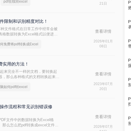
pdf在线转excel
CEL格式。如果我们能把pdf转换成
21日
的文件限制和识别精度对比！
这两种文件格式在日常工作中经常会被
查看详情
格数据转换为Excel格式以便进行
Excel呢？以下将介绍五种免费将
2026年01月
何免费将pdf转换成Excel
松完成这一任务。
08日
免费实用的方法！
种看起来完全不一样的文档，要转换起
查看详情
器，那么各种格式的文档转换起来就
l，教会你电脑如何pdf转excel，有
2023年07月
脑如何pdf转excel
20日
法的操作流程和常见识别错误修
查看详情
F文件中的数据转换为Excel格
么怎么把pdf转换成excel文件免
2026年07月
Excel文件的方法。