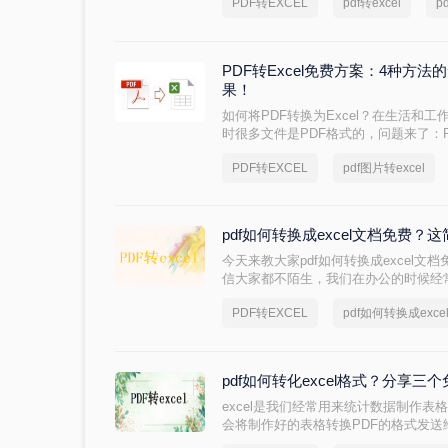
PDF转EXCEL
pdf转excel
p
亲们介绍2种方式，一起来看看吧。
PDF转Excel免费方案：4种方
果！
如何将PDF转换为Excel？​在生活和
时很多文件是PDF格式的，问题来了：P
呢？下面一起看看吧。
PDF转EXCEL
pdf图片转excel
pdf如何转换成excel文档免费
今天来教大家pdf如何转换成excel文档
信大家都不陌生，我们在办公的时候经常会
那么你知道怎么操作吗？我在网上给大
PDF转EXCEL
pdf如何转换成exc
烦、有的又容易格式出现问题，这里给
法。
pdf如何转化excel格式？分享
excel是我们经常用来统计数据制作
会将制作好的表格转换PDF的格式发送给别
要pdf转化excel就有点难了，你知道pd