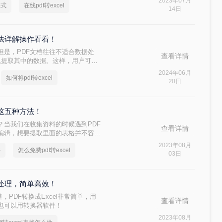
2023年07月
格式
在线pdf转excel
F转Excel的，方法有很多，但是
14日
的方法。
费方法详解操作看看！
。但是，PDF文档往往不适合数据处
查看详情
可以提取其中的数据。这样，用户可以
过滤、计算和其他数据处理任务。下面
2024年06月
如何将pdf转excel
具体操作过程，快来~
20日
习这五种方法！
？当我们在收集资料的时候遇到PDF
查看详情
易编辑，想要提取里面的表格并不容
将pdf转excel，这样就可以很好
2023年08月
件
怎么免费pdf转excel
pdf转excel吗？下面一起看看
03日
就能处理，简单高效！
道，PDF转换成Excel非常简单，用
查看详情
也可以用转换器软件！
2023年08月