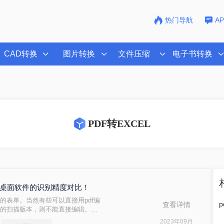
热门导航
A
CAD转换
图片转换
文件压缩
电子书转换
PDF转EXCEL
具和桌面软件的识别精度对比！
的表单。当然有些可以直接用pdf编
查看详情
f的扫描版本，则不能直接编辑。所
式，但是在PDF中不能像EXCEL一
2023年09月