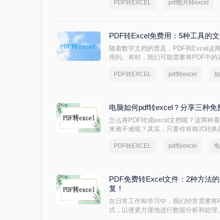
PDF转EXCEL
pdf图片转excel
样操作，所以需要把PDF格式转换成EX
excel，编辑起来会非常灵活！
PDF转Excel免费用：5种工具
随着数字文档的普及，PDF和Excel
用到。有时，我们可能需要将PDF中的表
编辑和分析。那么如何免费将pdf转换成
PDF转EXCEL
pdf转excel
如
PDF转换成Excel的方法，帮助你轻
电脑如何pdf转excel？分享三种
怎么将PDF转成excel文档呢？这两
来难不难呢？其实，只要你有格式转换
都不难，今天就来给大家讲讲pdf转exce
PDF转EXCEL
pdf转excel
电
需要的朋友就学起来吧。
PDF免费转Excel文件：2种方
复！
在日常工作和学习中，我们经常需要将PD
式，以便更方便地进行数据分析和处理。那
费呢？本文将介绍两种免费将PDF转换成