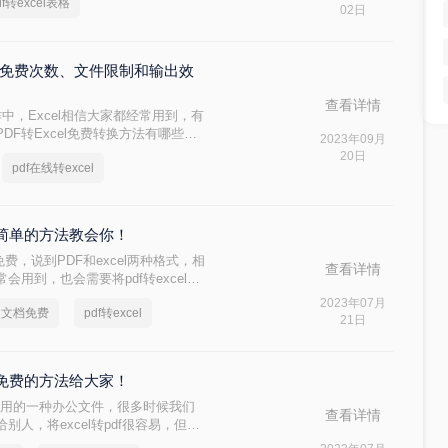
df转excel表格
02日
法的免费次数、文件限制和输出效
查看详情
工作中，Excel相信大家都经常用到，有
DF转Excel免费转换方法有哪些
2023年09月
20日
pdf在线转excel
？这简单的方法教会你！
免费，说到PDF和excel两种格式，相
查看详情
用到，也会需要将pdf转excel，
家找到很多种转换的方式，有的很麻
2023年07月
el文档免费
pdf转excel
大家将一个最简单、操作最方便的方
21日
三个免费的方法给大家！
表格用的一种办公文件，很多时候我们
查看详情
人，将excel转pdf很容易，但是
f如何转化excel格式吗？不知道的