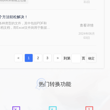
df转excel表格怎么做
31日
你三个方法轻松解决！
各种类型的文件，其中包括PDF和
查看详情
存档文档，而Excel文件则用于数据分
将PDF文件中的表格数据转换成
2024年06月
辑。本文将详细介绍扫描pdf怎么转换
03日
换的困扰。
<
1
2
3
>
到第
页
确定
热门转换功能