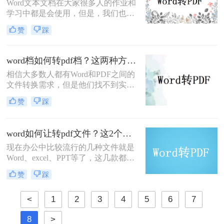
Word文本文档在大家很多人的作业和
学习中都是会使用，但是，我们也都
知道，它在传递和储存等方面而言，
赞
踩
是比不上PDF文档的。终究，PDF文
档的容积更小、可靠性和兼容模式更
强。因此，假如碰到必须给另一方传
word档如何转pdf档？这两种方法教你如何转换
输大文件的情况下，大部分人都是会
相信大多数人都有Word和PDF之间的
选择将word转pdf文件，那么如何将多
文件转换需求，但是他们找不到实用
个word转pdf呢？
的word档转pdf档转换工具，所以常常
赞
踩
为此烦恼，今天，小编将给大家介绍
word档如何转pdf档的方法，希望能帮
助苦恼的朋友。
word如何让转pdf文件？这2个转换方法赶紧收藏起来
现在办公中比较流行的几种文件就是
Word、excel、PPT等了，这几款都是
经常会用到的编辑软件，但是偶尔也
赞
踩
需要将这些制作好的文件转换成PDF
的格式，当我们需要将word转pdf文件
<
1
2
3
4
5
6
7
格式时，那么word如何让转pdf文件
呢？如果你的工作经常和这些文档打
8
>
交道，那么就一定要学会这个word转