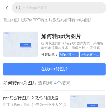
首页>
使用技巧>
PPT转图片教程>
如何转ppt为图片
如何转ppt为图片
提供专业的如何转ppt为图片方案，采用智
能对象流重构技术，确保文档1:1高保真还
原且排版不乱码。支持一键批量处理，全
推荐话题：
3张ppt转一张图片
3张ppt转一张图片吗
链路 SSL 加密保障隐私安全。助您快速实
现如何转ppt为图片，无需安装，高效办
公。
在线PPT转图片
如何转ppt为图片
查询到
14
个结果
ppt怎么转图片？教你3招快速搞定！
PPT（PowerPoint）作为一种强大的演