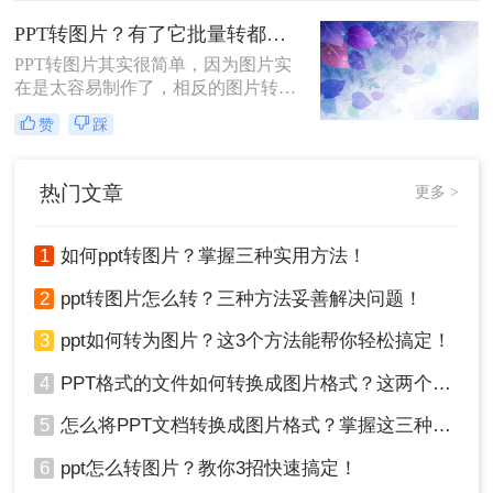
张张去重新制图就很麻烦了，如果能
者的转换非常简单。
一键转换，那就方便多了。
PPT转图片？有了它批量转都没问题
PPT转图片其实很简单，因为图片实
在是太容易制作了，相反的图片转
PPT却是很难，PPT转图片容易是容
赞
踩
易，最简单的方法就是截图，很多软
件都有截图功能，比如QQ、微信、
浏览器等，相信大家对这个功能都了
热门文章
更多 >
如指掌，但是当PPT数量多了起来，
需要截图的量就很大了。那么有什么
办法可以批量转图片呢？毕竟截图只
1
如何ppt转图片？掌握三种实用方法！
能一张张来，批量还是做不到的。
2
ppt转图片怎么转？三种方法妥善解决问题！
3
ppt如何转为图片？这3个方法能帮你轻松搞定！
4
PPT格式的文件如何转换成图片格式？这两个方法轻松搞定！
5
怎么将PPT文档转换成图片格式？掌握这三种方法让你事半功倍！
6
ppt怎么转图片？教你3招快速搞定！