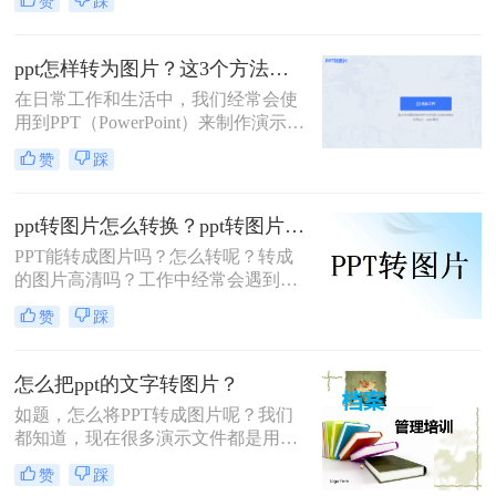
赞
踩
进行网络发布。那么怎么将PPT文档
转换成图片格式呢？本文将详细介绍
几种将PPT文档转换成图片格式的方
ppt怎样转为图片？这3个方法简单易操作！
法，帮助您轻松完成这一任务。
在日常工作和生活中，我们经常会使
用到PPT（PowerPoint）来制作演示文
稿。然而，有时候我们可能希望将
赞
踩
PPT中的某些页面或整个演示文稿转
换为图片，以便在网页、电子邮件或
其他文档中使用。那么ppt怎样转为图
ppt转图片怎么转换？ppt转图片如何高清？
片呢？本文将介绍几种将PPT转换为
PPT能转成图片吗？怎么转呢？转成
图片的方法。
的图片高清吗？工作中经常会遇到各
种各样奇奇怪怪的问题，其中也包括
赞
踩
PPT转图片，当然了，遇到我们问题
我们也是要解决的，而不是逃避，其
实PPT转图片这个功能一直都有，只
怎么把ppt的文字转图片？
是很多人不知道，没有操作过，所以
如题，怎么将PPT转成图片呢？我们
存在疑问也是很正常的，那么要怎么
都知道，现在很多演示文件都是用
转换呢？那就让专业人士来给大家支
PPT制作的，而PPT文档的内容也很
个招吧。
赞
踩
多，不是简单的一两页就能概括的，