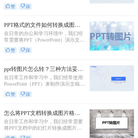
稿。然而，有时候我们可能希望将
赞
踩
PPT中的某些页面或整个演示文稿转
换为图片，以便在网页、电子邮件或
其他文档中使用。那么ppt如何转为图
PPT格式的文件如何转换成图片格式？这两个方法轻松搞定！
片呢？本文将介绍几种将PPT转换为
在日常的办公和学习环境中，我们经
图片的方法。
常需要将PPT（PowerPoint）演示文稿
中的幻灯片转换成图片格式，以便于
赞
踩
在各种平台上进行分享、嵌入到其他
文档中或是作为网页素材使用。那么
PPT格式的文件如何转换成图片格式
ppt转图片怎么转？三种方法妥善解决问题！
呢？本文将详细介绍几种将PPT格式
在日常工作和学习中，我们经常使用
文件转换成图片格式的方法，帮助您
PowerPoint（PPT）来制作演示文稿。
轻松实现这一需求。
然而，有时我们可能需要将PPT中的
赞
踩
某些页面或整个演示文稿转换为图片
格式，以便在其他平台或设备上展
示。那么ppt转图片怎么转呢？本文将
怎么将PPT文档转换成图片格式？掌握这三种方法让你事半功倍！
详细介绍PPT转图片的几种方法，帮
在日常工作和学习中，我们经常需要
助您轻松实现这一操作。
将PPT文档中的幻灯片转换成图片格
式，以便于分享、嵌入到其他文档或