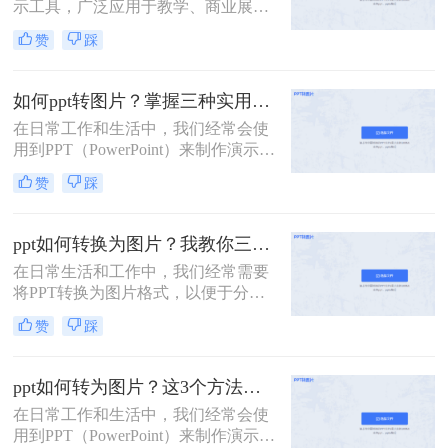
示工具，广泛应用于教学、商业展示
和会议等场合。然而，有时我们可能
赞
踩
需要将PPT转换为图片格式，以便于
分享、嵌入到其他文档或网页中。那
么ppt怎么转图片呢？本文将介绍三种
如何ppt转图片？掌握三种实用方法！
将PPT转换为图片的方法。
在日常工作和生活中，我们经常会使
用到PPT（PowerPoint）来制作演示文
稿。然而，有时候我们可能希望将
赞
踩
PPT中的某些页面或整个演示文稿转
换为图片，以便在网页、电子邮件或
其他文档中使用。那么如何PPT转图
ppt如何转换为图片？我教你三个方法！
片呢？本文将介绍几种将PPT转换为
在日常生活和工作中，我们经常需要
图片的方法。
将PPT转换为图片格式，以便于分
享、展示或保存。那么PPT如何转换
赞
踩
为图片呢？以下将详细介绍几种将
PPT转换为图片的方法。
ppt如何转为图片？这3个方法能帮你轻松搞定！
在日常工作和生活中，我们经常会使
用到PPT（PowerPoint）来制作演示文