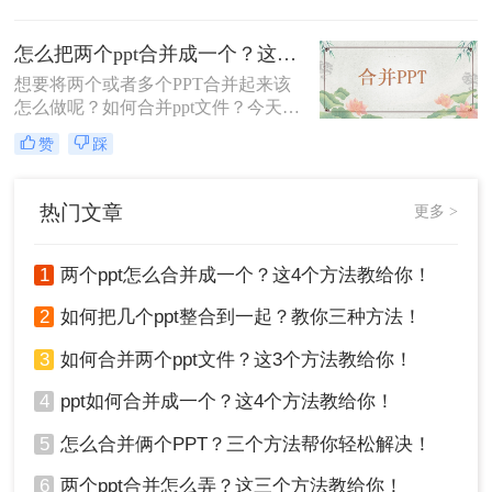
于职场老油条来说，合并ppt文件这种
题，你不会总是用复制粘贴来完成这
事情就是小菜一碟。下面小编
个命令吧？可是这样可太慢了，很麻
怎么把两个ppt合并成一个？这二个方法教给你！
烦，而且格式还容易乱。那么如何合
想要将两个或者多个PPT合并起来该
并两个ppt呢？面一起看看吧。
怎么做呢？如何合并ppt文件？今天小
编就给大家分享一个很好用的方法，
赞
踩
我们在办公中经常也会需要合并一些
文件，所以这个方法就请收藏好，需
要用到的时候就不会不知所措了，下
热门文章
更多 >
面来给大家详细讲讲怎么把两个ppt合
并成一个的方法吧。
1
两个ppt怎么合并成一个？这4个方法教给你！
2
如何把几个ppt整合到一起？教你三种方法！
3
如何合并两个ppt文件？这3个方法教给你！
4
ppt如何合并成一个？这4个方法教给你！
5
怎么合并俩个PPT？三个方法帮你轻松解决！
6
两个ppt合并怎么弄？这三个方法教给你！