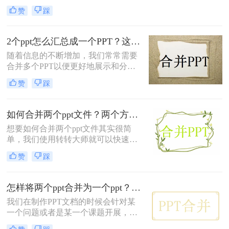
分。然而，很多时候我们会遇到这样
赞
踩
的问题：有很多个PPT文件，但我们
希望它们能够整合到一个文件中，以
方便我们进行查看和共享。今天，我
2个ppt怎么汇总成一个PPT？这二个方法教给你！
将分享二种非常简单而又实用的方
随着信息的不断增加，我们常常需要
法，帮助你将多个PPT文件合并成一
合并多个PPT以便更好地展示和分享
个。快来跟我一起学习吧！
内容。但是，很多人在合并PPT时感
赞
踩
到困惑，不知道从何入手。本文教您
2个ppt怎么汇总成一个PPT，让您的
工作更加高效。
如何合并两个ppt文件？两个方法教你一键合并！
想要如何合并两个ppt文件其实很简
单，我们使用转转大师就可以快速将
PPT合并起来，转转大师是一款提供
赞
踩
文件格式转换和文件压缩的软件，当
我们需要转换文件格式和压缩文件时
就可以使用它来实现，那么如何ppt合
怎样将两个ppt合并为一个ppt？分享二种合并PPT的方法！
并呢？方法很简单，一起来看看吧。
我们在制作PPT文档的时候会针对某
一个问题或者是某一个课题开展，但
是当我们制作的PPT文档越来越多，