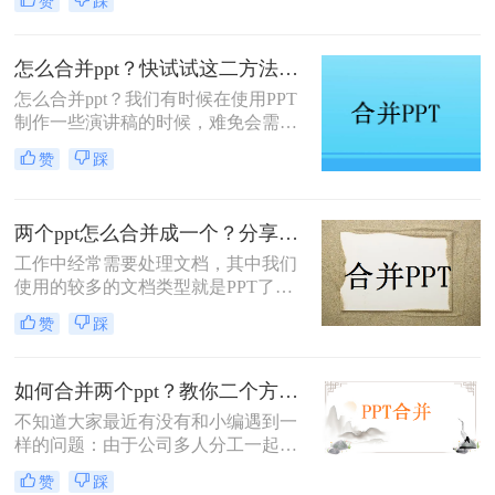
赞
踩
收纳起来就比较麻烦了，如果都是一
个知识点的话，那么其实可以将多个
PPT合并起来的，这样的话，不仅方
怎么合并ppt？快试试这二方法吧！
便查看，也方便收纳，我们在办公中
怎么合并ppt？我们有时候在使用PPT
也会经常需要将一些文档合并起来，
制作一些演讲稿的时候，难免会需要
那么你知道方法吗？如何怎样将两个
将几个不同的ppt文件相互合并，不过
ppt合并为一个ppt呢？其实有工具的
赞
踩
有很多刚接触PPT不久的小伙伴对此
话就十分简单了，下面就来教会你这
非常的不熟悉，也不清楚要如何去操
个技能吧，看看是怎么ppt合并的吧
作，那么下面就和小编一起来看看合
两个ppt怎么合并成一个？分享两个实用的方法！
并PPT文件的方法吧。
工作中经常需要处理文档，其中我们
使用的较多的文档类型就是PPT了，
PPT制作不易，每制作一页都需要花
赞
踩
费很多心血，所以很多时候我们会制
作各种各样的PPT，数量多了，整理
起来就麻烦了，如果是针对课题做的
如何合并两个ppt？教你二个方法！
PPT，那么最好是能够将这些PPT按
不知道大家最近有没有和小编遇到一
时间合并起来，问题来了，两个ppt怎
样的问题：由于公司多人分工一起做
么合并成一个呢？对于职场小白来
PPT，因此最后需要将多个PPT文件
说，可没遇到过这样的问题，但是对
赞
踩
合并成一个，甚是烦恼！碰到这个问