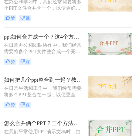
在办公和学习中，我们经常需要将多
个PPT文件合并为一个，以便更好地
展示和管理。那么两个ppt怎么合并成
赞
踩
一个呢？本文将介绍四种合并PPT的
方法。
ppt如何合并成一个？这4个方法教给你！
在日常办公和团队协作中，我们经常
需要将多个PPT文件整合成一个完整
的演示文稿。例如，将不同部门的项
赞
踩
目汇报汇总，或者将课程的各个章节
拼接在一起。然而，直接复制粘贴往
往会导致排版错乱、字体丢失或动画
如何把几个ppt整合到一起？教你三种方法！
效果失效。
在日常生活和工作中，我们经常需要
将多个PPT整合在一起，以便更全面
地展示内容或方便分享。那么如何把
赞
踩
几个ppt整合到一起呢？下面将介绍三
种有效的整合方法，帮助大家轻松完
成PPT的整合工作。
怎么合并俩个PPT？三个方法帮你轻松解决！
在我们平常使用PPT演示文稿时，由