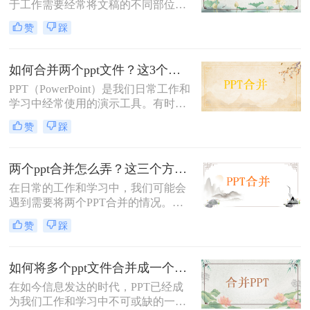
于工作需要经常将文稿的不同部位交
给不同的人去负责，最后将几个不同
赞
踩
的幻灯片合并在一起，那么它是如何
实现的呢？下面我们演示一下怎么合
并俩个PPT，大家一起来学习一下。
如何合并两个ppt文件？这3个方法教给你！
PPT（PowerPoint）是我们日常工作和
学习中经常使用的演示工具。有时候
我们可能会在不同的PPT文件中分别
赞
踩
保存了不同的内容，但当我们想将这
些内容合并到一个文件中时，就需要
一些技巧和注意事项。那么如何合并
两个ppt合并怎么弄？这三个方法教给你！
两个ppt文件呢？在本文中，我将分享
​在日常的工作和学习中，我们可能会
一些方法和步骤，让你能够轻松合并
遇到需要将两个PPT合并的情况。合
两个PPT文件，以提高工作效率。
并PPT不仅有助于整合信息，还能提
赞
踩
高演示的连贯性和效率。那么两个ppt
合并怎么弄呢？本文将介绍三种实用
的方法，帮助你轻松合并两个PPT。
如何将多个ppt文件合并成一个？教你二招轻松搞定！
在如今信息发达的时代，PPT已经成
为我们工作和学习中不可或缺的一部