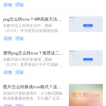
favicon或应用程序的图标。那么怎么
赞
踩
把png转成ico呢？本文将介绍五种将
PNG文件转换为ICO格式的方法，每
种方法都有其特点和适用场景，您可
png怎么转icon？4种高效方法详解！
以根据自己的需求选择最合适的方
在数字化工作和生活中，图标
式。
（ICON）作为视觉识别系统的核心
元素，无处不在。无论是为你的网站
赞
踩
添加一个炫酷的Favicon，还是为你开
发的应用程序设计一个独特的桌面快
捷方式图标，都需要用到ICO格式。
透明png怎么转icon？推荐这二种实用方法！
然而，我们最常接触和创建的图像格
在数字设计和开发领域，图标
式却是PNG。因此，“png怎么转
（ICON）是界面设计中不可或缺的
icon”成为了一个高频且实际的需求。
元素。有时候，设计师或开发者可能
赞
踩
会遇到需要将带有透明背景的PNG格
式的图片转换为ICON格式的情况。
那么透明png怎么转icon呢？本文将介
图片怎么转换成icon格式？这四种方法学起来！
绍两种将透明PNG转换为ICON的方
在现代计算机使用中，ICO格式图标
法。
扮演着重要的角色，它们被广泛应用
于桌面、文件夹、应用程序等场合。