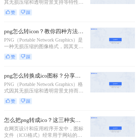
其无损压缩和透明背景支持等特性，
成为设计师们青睐的图像格式。然
赞
踩
而，在某些场合，如Windows系统的
图标文件，我们需要将PNG转换为
ICO格式。那么png如何转icon呢？本
png怎么转icon？教你四种方法转换！
文将介绍三种将PNG转换为ICON的
PNG（Portable Network Graphics）是
方法。
一种无损压缩的图像格式，因其支持
透明背景和高质量图像而广泛应用于
赞
踩
网页设计和图标制作中。然而，在某
些应用场景下，如Windows操作系统
的桌面图标或应用程序图标，我们需
png怎么转换成ico图标？分享三种实用的转换方法！
要将PNG格式的图像转换为ICO格
PNG（Portable Network Graphics）格
式。那么png怎么转icon呢？本文将介
式因其无损压缩和透明背景支持而成
绍四种将PNG转换为ICON的方法。
为图标制作中的常用格式。然而，在
赞
踩
某些应用场景下，如Windows操作系
统的桌面图标或应用程序图标，我们
需要将PNG格式的图像转换为ICO格
怎么把png转成ico？这三种实用方法轻松转ico！
式。那么png怎么转换成ico图标呢？
在网页设计和应用程序开发中，图标
本文将介绍三种将PNG转换为ICO图
文件（ICO格式）经常用于网站的
标的方法。