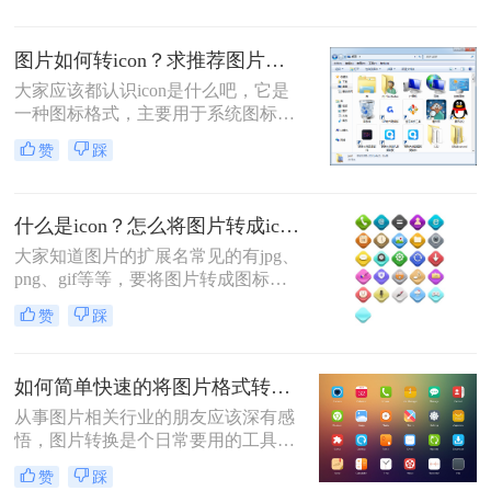
便的一种做法，如果能将jpg转成
icon，那就不用再设计了，而且在线
图片如何转icon？求推荐图片转icon软件
转换的话会更加方便，不用下载软件
就可以转换，给电脑也节省了一定的
大家应该都认识icon是什么吧，它是
空间。
一种图标格式，主要用于系统图标和
软件图标，我们在电脑上都会安装很
赞
踩
多软件，而这些软件在安装的时候会
生成一个快捷方式，我们看快捷方式
就知道这个软件的图标是什么了，有
什么是icon？怎么将图片转成icon？
时候我们在设计图标的时候，会用到
图片，那么怎么将图片转成icon呢？
大家知道图片的扩展名常见的有jpg、
png、gif等等，要将图片转成图标，
虽然看起来都是图片的样子，但是这
赞
踩
毕竟是两种格式，要转换的话，直接
改后缀是不行的。那么怎么将将图片
转成icon呢？利用转换工具就能解决
如何简单快速的将图片格式转换成icon图标？
这个问题了。
从事图片相关行业的朋友应该深有感
悟，图片转换是个日常要用的工具，
很多时候需要将图片转换成各种格
赞
踩
式，因为图片的格式有时候并不是我