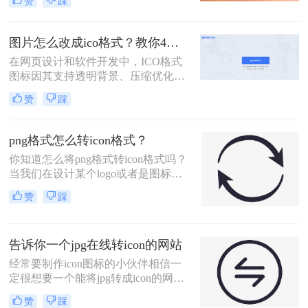
赞
踩
本文将详细介绍图片怎么转换成icon
格式，帮助您轻松创建个性化的图
标。
图片怎么改成ico格式？教你4种快速转换方法！
在网页设计和软件开发中，ICO格式
图标因其支持透明背景、压缩优化以
及跨平台兼容性而广受欢迎。那么图
赞
踩
片怎么改成ico格式呢？本文将介绍四
种将图片转换成ICO格式的方法，帮
助你轻松完成图片格式转换。
png格式怎么转icon格式？
你知道怎么将png格式转icon格式吗？
当我们在设计某个logo或者是图标的
时候，通常都会设计一个正常尺寸的
赞
踩
图片，像logo和图标这类图片，尺寸
就会稍微小一点，除了正常使用外，
也需要将设计好的图片设置成logo和
告诉你一个jpg在线转icon的网站
图标的形式，logo调小一点还挺容易
的，但是将图片调成icon就稍微难一
经常要制作icon图标的小伙伴相信一
点了。
定很想要一个能将jpg转成icon的网站
吧，制作图标的方法有很多，其中，
赞
踩
jpg转icon就是一种。这也是最快最方