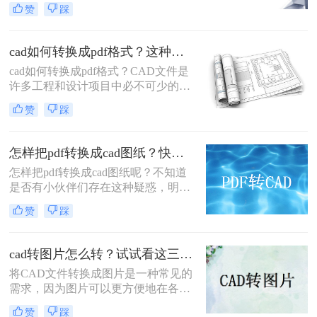
平台、不易被修改的特性而备受青
赞
踩
睐。然而，在工程设计领域，
CAD（Computer-Aided Design）图纸
因其可编辑性和精确性成为行业标
cad如何转换成pdf格式？这种方法简单又实用！
准。因此，将PDF图纸转换成CAD图
cad如何转换成pdf格式？CAD文件是
纸成为许多设计师和工程师的常见需
许多工程和设计项目中必不可少的一
求。那么pdf图纸如何转换成cad图纸
部分。然而，与其他常见文件格式相
呢？本文将介绍三种将PDF图纸转换
赞
踩
比，如PDF，CAD文件的共享和查看
成CAD图纸的方法。
可能会更加困难。因此，将CAD文件
转换为PDF格式是一个重要的步骤，
怎样把pdf转换成cad图纸？快点来学一下这四个方法吧！
可以使文件在各种设备和平台上更加
怎样把pdf转换成cad图纸呢？不知道
易于共享和查看。当需要将CAD文件
是否有小伙伴们存在这种疑惑，明明
转换为PDF文件时，有几种不同的方
是CAD图纸文件，却收到别人分享的
法可以使用。以下是其中的一种高质
赞
踩
PDF格式。那是因为PDF兼容性好，
量转换方法的详细介绍。
更方便查看。如果直接发送CAD格式
的图纸，首先需要对方也有CAD工
cad转图片怎么转？试试看这三个方法！
具，其次还要确保工具和图纸的版本
将CAD文件转换成图片是一种常见的
相匹配才能正常查阅，所以收到PDF
需求，因为图片可以更方便地在各种
格式的图纸文件就合理啦。那如果想
场合使用，如展示、汇报等。那么cad
转回CAD格式重新绘制如何操作呢？
赞
踩