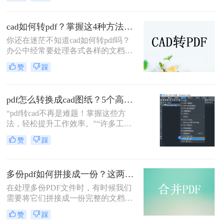
转图片怎么转呢？本文将介绍将CAD
下面就给大家分享PDF转CAD图纸的
文件转换成图片的几种方法，帮助您
方法~来看看吧~
更好地了解如何实现这一目的。
cad如何转pdf？掌握这4种方法就可以！
你还在迷茫不知道cad如何转pdf吗？
办公中经常要处理各式各样的文档，
不仅要处理还要打印，说到打印，打
赞
踩
印效果好的文件还得属PDF文件，因
此很多时候我们制作出来的文档，为
了打印效果会将其转换成PDF的格
pdf怎么转换成cad图纸？5个高效方法详解！
式，那么如何cad图纸转pdf文件呢？
别担心，下面就来教会大家。
“pdf转cad不再是难题！掌握这些方
法，轻松提升工作效率。”“许多工程
师和设计师都在问：‘PDF怎么转换成
赞
踩
CAD图纸？’ 其实，通过几种高效方
法，你可以快速解决这一痛点，避免
信息丢失和操作繁琐的困扰。”
多份pdf如何拼接成一份？这两个方法都可以合并！
在处理多份PDF文件时，有时候我们
需要将它们拼接成一份完整的文档。
这可能是因为需要将多个文件的内容
赞
踩
合并到一起，或者是因为需要将多个