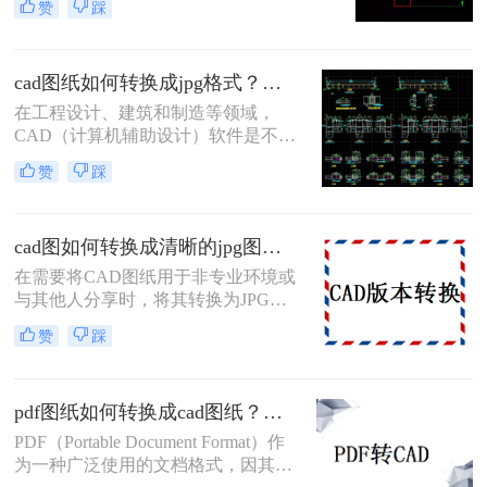
赞
踩
要将CAD图纸转换为JPG图片格式，
以便于在报告、演示文稿或网页上展
示。那么cad图如何转换成清晰的jpg
cad图纸如何转换成jpg格式？试试看这三种转换方式！
图片呢？为了确保转换后的JPG图片
保持清晰和高质量，本文将介绍三种
在工程设计、建筑和制造等领域，
实用的转换方法。
CAD（计算机辅助设计）软件是不可
或缺的工具。然而，在某些情况下，
赞
踩
我们可能需要将CAD图纸转换为JPG
图片格式，以便于网页发布、电子邮
件发送或在不支持CAD软件的设备上
cad图如何转换成清晰的jpg图片？分享三个转换方法！
查看。那么cad图纸如何转换成jpg格
式呢？本文将详细介绍三种将CAD图
在需要将CAD图纸用于非专业环境或
纸转换为JPG图片的方法。
与其他人分享时，将其转换为JPG图
片是一种常见做法。然而，确保转换
赞
踩
后的JPG图片保持清晰和可读性至关
重要。那么，cad图如何转换成清晰的
jpg图片呢？以下是三种不同的方法，
pdf图纸如何转换成cad图纸？试试这三种常用方法！
帮助您将CAD图转换为清晰的JPG图
片。
PDF（Portable Document Format）作
为一种广泛使用的文档格式，因其跨