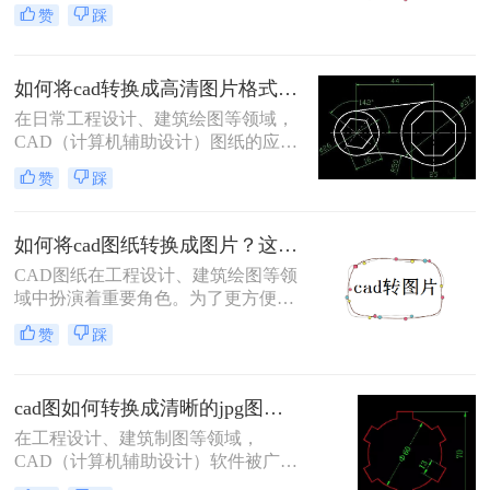
而，有时我们需要将这些设计转换成
赞
踩
图片格式，以便更方便地分享或展
示。将CAD转换成图片是一个相对简
单的过程，有多种方法可以实现。那
如何将cad转换成高清图片格式？分享二个高效转换方法！
么如何将cad转换成图片呢？下面我们
将详细介绍几种常见的方法。
在日常工程设计、建筑绘图等领域，
CAD（计算机辅助设计）图纸的应用
非常广泛。然而，在某些情况下，我
赞
踩
们可能需要将CAD文件转换为高清图
片格式，以便于查看、分享或嵌入到
文档、报告中。那么如何将cad转换成
如何将cad图纸转换成图片？这4个转换方法了解一下！
高清图片格式呢？本文将介绍两种将
CAD图纸在工程设计、建筑绘图等领
CAD转换成高清图片格式的方法。
域中扮演着重要角色。为了更方便地
分享、展示或存档，将CAD图纸转换
赞
踩
成图片格式成为了一个常见需求。那
么如何将cad图纸转换成图片呢？本文
将介绍四种实用的CAD图纸转图片方
cad图如何转换成清晰的jpg图片？三种方法，保准一看就会!！
法。
在工程设计、建筑制图等领域，
CAD（计算机辅助设计）软件被广泛
应用。然而，在某些情况下，我们需