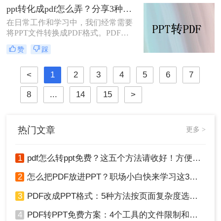
ppt呢？本文将为大家介绍三种简单、
ppt转化成pdf怎么弄？分享3种简单有效的方法！
有效的方法，帮助您快速将PDF转换
在日常工作和学习中，我们经常需要
为PPT，提高工作效率。
将PPT文件转换成PDF格式。PDF文
件具有跨平台、易阅读、不易被篡改
赞
踩
等特点，因此，将PPT转化为PDF对
于分享、存档或打印都非常方便。那
么PPT转化成PDF怎么弄呢？本文将
<
1
2
3
4
5
6
7
介绍几种常见的PPT转PDF的方法，
8
...
14
15
>
帮助您轻松完成转换。
热门文章
更多 >
1
pdf怎么转ppt免费？这五个方法请收好！方便又好用！
2
怎么把PDF放进PPT？职场小白快来学习这3种方法！
3
PDF改成PPT格式：5种方法按页面复杂度选择！
4
PDF转PPT免费方案：4个工具的文件限制和输出质量对比！