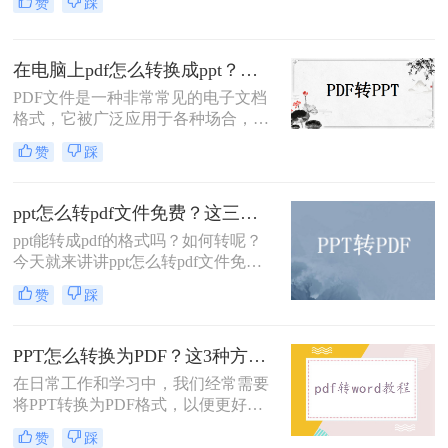
赞
踩
这不仅占用存储空间，还会影响文件
传输速度和打开速度。那么怎么压缩
ppt文件大小呢？为了优化PPT文件的
在电脑上pdf怎么转换成ppt？来试试这三个方法！
存储和传输效率，本文将介绍四种实
用的PPT文件压缩方法。
PDF文件是一种非常常见的电子文档
格式，它被广泛应用于各种场合，包
括商业、教育和个人使用。而PPT文
赞
踩
件则是一种用于演示和展示的文件格
式，常常用于演讲、培训和会议等场
合。如果你有一个PDF文件，想要将
ppt怎么转pdf文件免费？这三种方法，我给满分！
其转换为PPT文件，以便更好地展示
ppt能转成pdf的格式吗？如何转呢？
和演示内容，那么你来对地方了。在
今天就来讲讲ppt怎么转pdf文件免
本文中，我将教给你在电脑上pdf怎么
费，看看是如何完成的，当我们制作
转换成ppt的方法。
赞
踩
好一份文档时，想要分享但是又不想
内容被修改，那么转成pdf格式就是个
很好的法子，但是很多朋友不知道怎
PPT怎么转换为PDF？这3种方法很简单！
么#other#，今天小编就来教大家一
在日常工作和学习中，我们经常需要
招。
将PPT转换为PDF格式，以便更好地
共享和阅读。然而，许多人不知道该
赞
踩
如何高效地将PPT文件转换为PDF。