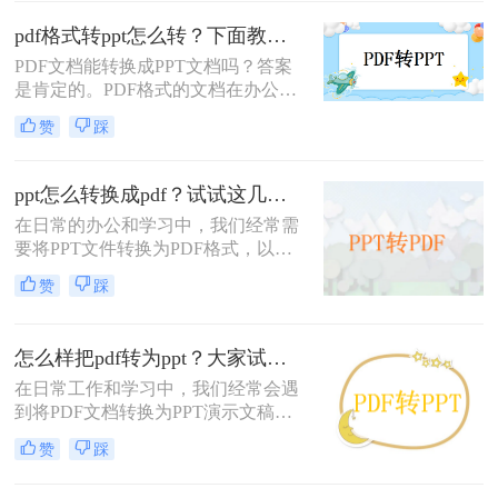
非常有用的。那么PDF怎么转换成
PPT呢？本文将详细介绍两种常见的
pdf格式转ppt怎么转？下面教你几个方法！
PDF转PPT方法，帮助用户轻松完成
PDF文档能转换成PPT文档吗？答案
文件格式转换。
是肯定的。PDF格式的文档在办公室
非常流行。一些其他格式的文档通常
赞
踩
被转换成PDF格式，包括PPT，但当
我们想转回时，我们应该如何转换它
们？如果你不知道如何pdf格式转ppt
ppt怎么转换成pdf？试试这几种转换方法！
怎么转，今天我们将为您带来一个专
在日常的办公和学习中，我们经常需
业的转换器~成功完成pdf格式转ppt格
要将PPT文件转换为PDF格式，以便
式文件只需几个步骤，简单高效。
于分享、查阅或归档。PDF格式具有
赞
踩
跨平台、不易被篡改、保持文档原样
等优点，因此得到了广泛应用。那么
PPT怎么转换成PDF呢？下面，我将
怎么样把pdf转为ppt？大家试试这三种方法！
详细介绍几种将PPT转换成PDF的方
法。
在日常工作和学习中，我们经常会遇
到将PDF文档转换为PPT演示文稿的
需求。无论是为了方便演示、编辑或
赞
踩
者分享资料，PDF转PPT都是一项相
当实用的技能。那么怎么样把pdf转为