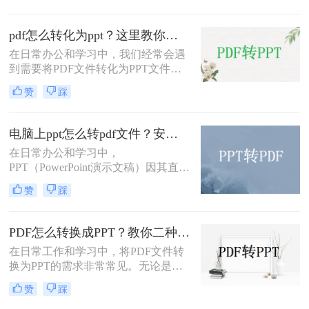
那么PPT怎么转换为PDF呢？别担
心，本文将为你介绍四个简单的方
pdf怎么转化为ppt？这里教你这三种方法！
法，帮助你快速实现PPT转PDF的需
在日常办公和学习中，我们经常会遇
求。
到需要将PDF文件转化为PPT文件的
情况。这可能是因为PDF文件包含了
赞
踩
我们需要的演示内容，但我们又希望
在PPT中进行更灵活的编辑和展示。
那么PDF怎么转化为PPT呢？以下将
电脑上ppt怎么转pdf文件？安利给你这三种简单的方法！
详细介绍几种将PDF转化为PPT的方
在日常办公和学习中，
法。
PPT（PowerPoint演示文稿）因其直
观、动态的展示效果而广受欢迎。然
赞
踩
而，在某些情况下，我们可能需要将
PPT转换为PDF文件，以便更好地分
享、打印或确保在不同设备上的一致
PDF怎么转换成PPT？教你二种转换方法！
显示。那么电脑上ppt怎么转pdf文件
在日常工作和学习中，将PDF文件转
呢？本文将详细介绍在电脑上将PPT
换为PPT的需求非常常见。无论是为
转换为PDF文件的多种方法，帮助用
了方便展示、编辑还是进一步处理，
户轻松完成这一任务。
赞
踩
掌握几种高效的PDF转PPT方法都是