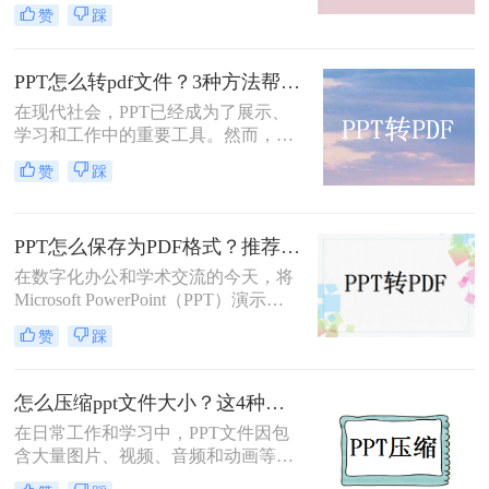
的，这也是因为不想要被修改才会转
赞
踩
换成PDF的格式，但是我们需要用，
要怎么编辑里面的内容呢？直接将pdf
格式转ppt格式就是最好的方法了，那
PPT怎么转pdf文件？3种方法帮你搞定！
么要怎么将pdf格式转ppt格式文件
在现代社会，PPT已经成为了展示、
呢？下面就让小编来给大家详细的讲
学习和工作中的重要工具。然而，有
讲吧。
时候我们需要将PPT转换为PDF格
赞
踩
式，以便更好地共享、存档和打印文
件。在本文中，我们将探讨PPT怎么
转pdf文件，让您的办公更高效、便
PPT怎么保存为PDF格式？推荐三种方法给大家！
捷。
在数字化办公和学术交流的今天，将
Microsoft PowerPoint（PPT）演示文
稿转换为PDF格式已成为一种常见的
赞
踩
需求。PDF格式因其跨平台兼容性、
保持文档原貌不变以及不易被篡改的
特性，成为分享、打印和存档PPT文
怎么压缩ppt文件大小？这4种压缩方法可以了解下！
件的理想选择。本文将详细介绍PPT
在日常工作和学习中，PPT文件因包
怎么保存为PDF格式，并探讨一些相
含大量图片、视频、音频和动画等多
关的注意事项。
媒体元素，往往导致文件体积过大，