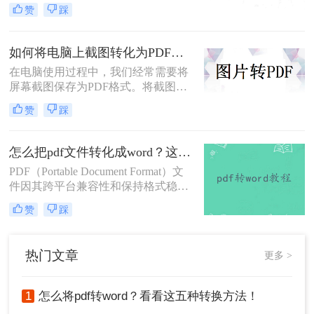
用频率最高的文件格式之一。PDF格
赞
踩
式的文件在查看和传阅方面具有很大
优势，但当我们需要对文件进行编辑
和修改时，往往需要将其转化为可编
如何将电脑上截图转化为PDF？3个简单的方法，轻松解决！
辑的Word格式。那么，电脑上如何将
在电脑使用过程中，我们经常需要将
pdf转化成word呢？本文将为您提供全
屏幕截图保存为PDF格式。将截图保
面详细的教程，让您轻松掌握这一技
存为PDF格式可以方便地传输、分享
巧！
赞
踩
和打印，同时还能保护图片的完整
性。本文将详细介绍如何将电脑上截
图转化为PDF。
怎么把pdf文件转化成word？这三个方法让你快速操作！
PDF（Portable Document Format）文
件因其跨平台兼容性和保持格式稳定
性的特点，广泛应用于各个领域。然
赞
踩
而，当我们需要对PDF内容进行编辑
或修改时，就需要将其转化为Word文
档。那么怎么把pdf文件转化成word
热门文章
更多 >
呢？下面将介绍三种常用的方法，帮
助您轻松实现PDF到Word的转换。
1
怎么将pdf转word？看看这五种转换方法！