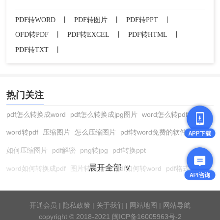
PDF转WORD
丨
PDF转图片
丨
PDF转PPT
丨
OFD转PDF
丨
PDF转EXCEL
丨
PDF转HTML
丨
PDF转TXT
丨
热门关注
pdf怎么转换成word
pdf怎么转换成jpg图片
word怎么转pdf
word转pdf
压缩图片
怎么压缩图片
pdf转word免费的软件
如何压缩图片
pdf解密
png转jpg
pdf转换ppt
展开全部 ∨
word如何转换成pdf
图片转换格式
pdf如何转word
pdf格式转换
在线pdf转换成word
pdf转图片
pdf怎么转换成jpg图片
图片转pdf
pdf转cad
图片压缩软件
jpg转换成pdf
在线word转pdf
开通会员
|
隐私政策
|
关于我们
|
网站地图
|
网站导航
copyright © 2018-2021 闽ICP备16005963号-2