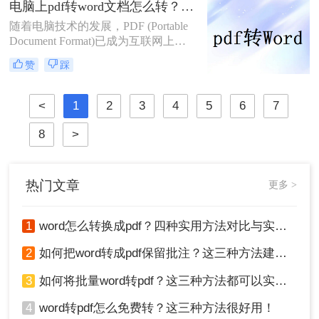
电脑上pdf转word文档怎么转？教你三种好用的方法！
么转pdf的几种方法，无论你使用的是
随着电脑技术的发展，PDF (Portable
Microsoft Office的Word等其他办公软
Document Format)已成为互联网上最
件。
受欢迎的文档格式之一。然而，在某
赞
踩
些情况下，我们可能需要将PDF文件
转换为可编辑的Word文档，这样我们
可以更方便地修改和重新使用文档内
<
1
2
3
4
5
6
7
容。本文将向您介绍电脑上pdf转word
文档怎么转方法，帮助您轻松地将
8
>
PDF文件转换为Word文档。
热门文章
更多 >
1
word怎么转换成pdf？四种实用方法对比与实操指南（附详细表格）！
2
如何把word转成pdf保留批注？这三种方法建议收藏！
3
如何将批量word转pdf？这三种方法都可以实现批量转换
4
word转pdf怎么免费转？这三种方法很好用！