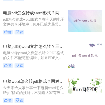
转pdf，因为PDF文件格式稳定，观赏
脑怎么转呢？本文将为您详细介绍几
性好，有没有更简单的word转pdf方
种常见的Word转PDF方法。
法？当然，今天，小编就为大家介绍
电脑pdf怎么转成word形式？两种方法教你转换！
一下电脑word怎么转pdf的方法，希望
pdf怎么转成word形式？在今天的电子
家有所帮助。
文件共享环境中，PDF已成为最常用
的文件类型之一。PDF 文件格式可在
赞
踩
所有电子设备上显示，而不会影响其
格式或排版。PDF 是一种非常实用的
文件格式，但在某些情况下，用户可
电脑pdf转word文档怎么转？三种操作方法分享给你！
能需要转换为其他格式，例如
电脑pdf转word文档怎么转？PDF格式
Microsoft Word 格式。那么电脑pdf怎
的文件不能随意编辑，如果PDF文件
么转成word形式呢？下面这2个方法
需要编辑和修改，则需要将PDF转换
相信有些朋友可以用得上。
赞
踩
为Word文件。你还在担心你不会pdf
转word，别着急，小编就为大家介绍
几个有效的电脑上pdf转word软件方
电脑word怎么转pdf格式？两种方法任你选择
法！
今天来给大家分享一下电脑word怎么
转pdf格式的技能，不知道大家有没有
遇到这样的问题，当我们想要将一个
赞
踩
文档转换成另一种格式的文档分享给