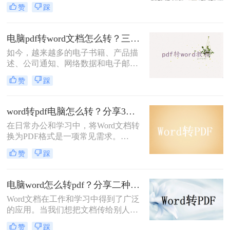
好地保存和分享。PDF格式的文件具
赞
踩
有跨平台、不易被篡改的特点，因此
备受青睐。那么，word转pdf怎么转电
脑呢？本文将为您详细介绍几种常见
电脑pdf转word文档怎么转？三种常用方法可实现！
的方法。
如今，越来越多的电子书籍、产品描
述、公司通知、网络数据和电子邮件
开始使用PDF格式文件。Adobe设计
赞
踩
PDF文件格式的目的是支持跨平台、
多媒体集成的信息出版和发布，特别
是对网络信息发布的支持。为了实现
word转pdf电脑怎么转？分享3种实用转换方法~！
这一目标，PDF具有许多其他电子文
在日常办公和学习中，将Word文档转
件格式无法比拟的优势。但是PDF却
换为PDF格式是一项常见需求。
不能直接编辑，因此需要pdf转word，
PDF（Portable Document Format）因
那么电脑pdf转word文档怎么转呢？下
赞
踩
其跨平台兼容性、稳定性以及保护文
面就来看看吧。
档内容不被轻易修改的特性而广受欢
迎。在电脑上实现Word到PDF的转
电脑word怎么转pdf？分享二种文件格式转换方法
换，有多种方法可供选择，无论是使
Word文档在工作和学习中得到了广泛
用Microsoft Word自带的功能，还是借
的应用。当我们想把文档传给别人，
助专业的转换软件或在线工具，都能
不想修改文档内容时，我们会把word
轻松完成转换任务。那么word转pdf电
赞
踩