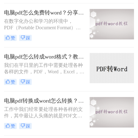
别人时，却不知道改如何操作，如果
有一个快捷又方便的途径那就好了，
电脑pdf怎么免费转word？分享2个好用的方法！
当然是有的，#other#很简单，使用转
在数字化办公和学习的环境中，
换器就能完成，转转大师PDF转换器
PDF（Portable Document Format）因
就很好。
其良好的兼容性和稳定性，成为了一
赞
踩
种广泛使用的文档格式。然而，有时
我们需要将PDF文件转换为Word文
档，以便进行编辑和修改。那么电脑
电脑pdf怎么转成word格式？教你二个免费方法！
pdf怎么免费转word呢？本文将介绍两
我们在平日里的工作中需要处理各种
种免费将电脑上的PDF转换为Word的
各样的文件，PDF，Word，Excel，
方法。
PPT多多少少都有用到，各种的工作
赞
踩
内容需要用到不同的工具，在一些的
情况下我们需要把PDF转换为Word格
式，很多初入职场的小伙伴不清楚电
电脑pdf转换成word怎么转换？教你三个方法！
脑pdf怎么转成word格式，那么小编下
工作中我们经常要处理各种各样的文
面就来分享二个免费转换方法，一起
件，其中最让人头痛的就是PDF文
来看看吧。
件，因为PDF文件无法编辑，只能看
赞
踩
到，我们在发送之前往往将文档保存
为PDF。但是编辑工作给大家带来了