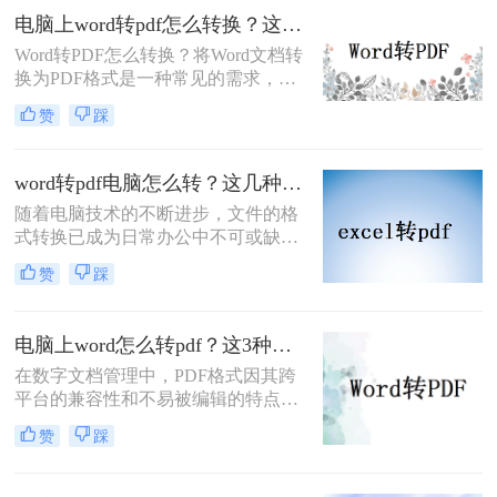
很多困扰，所以还是要把PDF转回
电脑上word转pdf怎么转换？这三个方法超级实用！
Word。pdf转换成word这个问题该如
Word转PDF怎么转换？​将Word文档转
何解决？电脑pdf转换成word怎么转
换为PDF格式是一种常见的需求，因
换。所以今天就为大家分享一下pdf转
为PDF格式可以保持文档的原始格式
word的方法，一起来学习下！
赞
踩
和布局，同时可以在不同的设备和平
台上进行阅读和共享。本文将介绍电
脑上word转pdf怎么转换的方法，下面
word转pdf电脑怎么转？这几种方法值得你收藏！
一起看看吧。
随着电脑技术的不断进步，文件的格
式转换已成为日常办公中不可或缺的
一部分。其中，Word转PDF的转换需
赞
踩
求尤为常见。那么，word转pdf电脑怎
么转呢？本文将为您详细介绍几种常
用的转换方法。
电脑上word怎么转pdf？这3种高效方法分享给你！
在数字文档管理中，PDF格式因其跨
平台的兼容性和不易被编辑的特点而
广受欢迎。将Word文档转换为PDF可
赞
踩
以确保文档的格式在任何设备上都保
持一致，同时也能防止未经授权的编
辑。本文将详细介绍在电脑上word怎