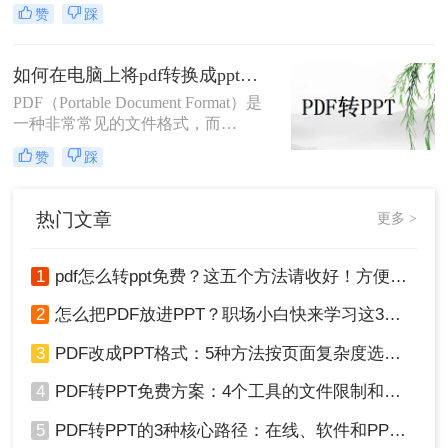
其良好的兼容性和稳定性，成为了广
赞
踩
泛使用的文件格式。然而，当需要进
行演示或进一步编辑时，将PDF转换
为PPT（PowerPoint演示文稿）格式就
如何在电脑上将pdf转换成ppt？快来试试这三个转换方法
显得尤为重要。本文将详细介绍如何
PDF（Portable Document Format）是
在电脑上将pdf转换成ppt的转换过
一种非常常见的文件格式，而
程，并探讨几种常用的转换方法。
PPT（PowerPoint）则是一种用于制作
赞
踩
演示文稿的文件格式。当您需要将
PDF文件转换为PPT格式时，有几种
方法可以实现。下面将介绍三种常见
热门文章
更多 >
的方法：使用使用在线转换工具、使
用Adobe Acrobat Pro软件以及使用
PDF转PPT软件。
1
pdf怎么转ppt免费？这五个方法请收好！方便又好用！
2
怎么把PDF放进PPT？职场小白快来学习这3种方法！
3
PDF改成PPT格式：5种方法按页面复杂度选择！
4
PDF转PPT免费方案：4个工具的文件限制和输出质量对比！
5
PDF转PPT的3种核心路径：在线、软件和PPT自带的适用范围！