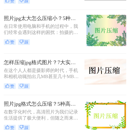
赞
踩
设计稿；JPG压缩率高、文件体积
小文件体积以便更快地上传和加载，
小、兼容性广，适合网页上传、社交
或许是因为目标平台不支持PNG的透
分享、证件照提交。很多时候我们需
明特性。
照片jpg太大怎么压缩小？5种实用方法详解！
要把PNG转成JPG——但不同方法在
在日常使用电脑和手机的过程中，我
转换质量、操作效率、数据安全方面
们经常会遇到这样的困扰：拍摄的照
差异很大，选错方法可能导致图片模
片或者下载的图片文件过大，导致上
糊、色彩失真，甚至透明背景变成黑
赞
踩
传速度慢、占用存储空间多，甚至无
底。
法在某些平台正常使用。那么，照片
jpg太大怎么压缩小就成了很多人迫切
怎样压缩jpg格式图片？7大实用方法全面解析，轻松让图片"瘦身"成功！
需要解决的问题。本文将为您详细介
绍5种实用的照片压缩方法，帮助您
在这个人人都是摄影师的时代，手机
轻松应对各种场景下的图片压缩需
和相机动辄拍出几MB甚至几十MB的
求。
JPG照片。无论是上传社交媒体、发
赞
踩
送邮件，还是存储到云端，庞大的文
件体积都让人头疼不已。怎样压缩jpg
格式的照片，成了每一位数码用户的
照片jpg格式怎么压缩？5种高效实用方法详解！
必修课。
在数字化时代，高清照片为我们记录
生活提供了极大便利，但随之而来的
文件体积问题也成为了许多用户的困
赞
踩