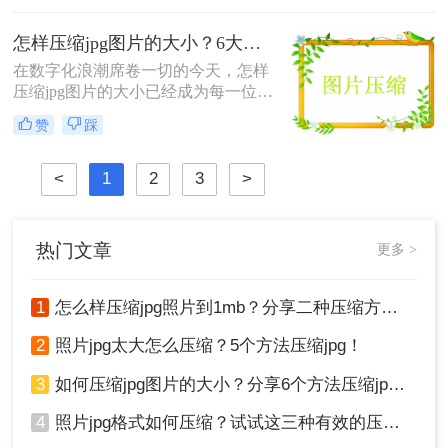
大，这给存储、传输和分享带来了诸
多不便。那么，怎样压缩jpg格式的照
怎样压缩jpg图片的大小？6大实战方法，让你的图片"瘦身"成功！
片才能既减小体积又不损失画质呢？
本文将从专业经验出发，为您详细介
在数字化浪潮席卷一切的今天，怎样
绍6种实测有效的压缩方案。
压缩jpg图片的大小已经成为每一位职
场人、摄影师、新媒体运营者乃至普
赞
踩
通用户都必须掌握的核心技能。一张
高清JPG动辄5MB、10MB，上传受
限、发送失败、网页加载缓慢……这
<
1
2
3
>
些痛点无一不在提醒我们：学会怎样
压缩jpg图片的大小，不是可选项，而
是必选项。
热门文章
更多 >
1
怎么样压缩jpg照片到1mb？分享二种压缩方法！
2
照片jpg太大怎么压缩？5个方法压缩jpg！
3
如何压缩jpg图片的大小？分享6个方法压缩jpg！
4
照片jpg格式如何压缩？试试这三种有效的压缩方法！