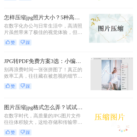
扰。无论是发送邮件时的附件限制，
还是上传到各类平台的容量要求，亦
或是手机存储空间告急，照片jpg格式
怎样压缩jpg照片大小？5种高效且实用的压缩方法详解！
怎么压缩成为了现代人必须掌握的实
用技能。
在数字化办公与日常生活中，高清照
片虽然带来了极佳的视觉体验，但其
庞大的文件体积往往成为传输和存储
赞
踩
的绊脚石。无论是发送电子邮件时的
附件大小限制，还是上传至各类报名
系统、办公平台时的容量门槛，亦或
JPG转PDF免费方案3选：小编亲测的免费额度和转换效果！
是手机相册空间告急，怎样压缩jpg照
别再浪费时间一张张拼图了！真正的
片大小始终是许多用户面临的常见难
效率工具，往往藏在被忽视的细节
题。
里。“我花了半小时，用PS把十几张
赞
踩
产品图合成PDF，同事却用10秒搞
定。”这是上周一位读者在后台的留
言，道出了无数职场人的效率痛点。
图片压缩jpg格式怎么弄？试试这三个实用方法！
在数字时代，高质量的JPG图片文件
往往体积较大，这给存储和传输带来
了不便。那么图片压缩jpg格式怎么弄
赞
踩
呢？为了应对这一挑战，下面介绍三