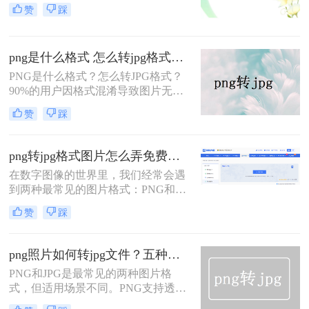
几 MB，不仅占用手机、电脑存储空
赞
踩
间，还会导致网络传输卡顿、平台上
传受限（如证件照、电商主图、网站
配图）。掌握照片 JPG 如何压缩大小
png是什么格式 怎么转jpg格式？5种安全免费转换方法全解析！
的有效方法，既能大幅减小文件体
积，又能最大程度保留画质，是普通
PNG是什么格式？怎么转JPG格式？
用户、职场人士、内容创作者必备的
90%的用户因格式混淆导致图片无法
实用技能。
上传、文件过大！本文权威解析PNG
赞
踩
格式本质，详解PNG转JPG的5种安全
方法（含Win11/Mac/手机全平台），3
分钟完成转换，100%保留画质！拒绝
png转jpg格式图片怎么弄免费？2025最新方法详解！
病毒工具，只推荐微软/苹果认证方
在数字图像的世界里，我们经常会遇
案，解决图片格式转换核心痛点。
到两种最常见的图片格式：PNG和
JPG。PNG以其无损压缩和支持透明
赞
踩
背景的特性，深受设计师和需要高保
真图像用户的喜爱。而JPG则以其高
效的压缩能力，在保证可接受画质的
png照片如何转jpg文件？五种方法实测对比，附各场景最优选!！
前提下，将文件体积大幅缩小，成为
PNG和JPG是最常见的两种图片格
网页发布、社交媒体分享和日常存储
式，但适用场景不同。PNG支持透明
的首选。因此，将PNG转换为JPG的
背景、无损压缩，适合logo、截图、
需求变得十分普遍——或许是为了减