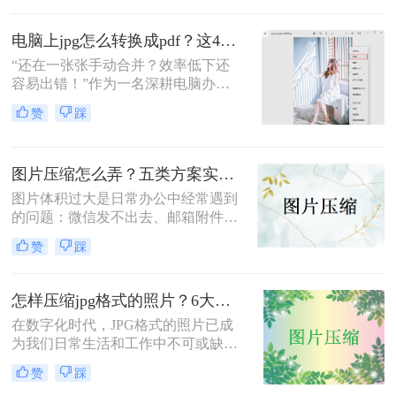
种有效压缩JPG图片的方法，帮助您
在保持图片质量的同时减小文件大
电脑上jpg怎么转换成pdf？这4个亲测有效的方法，让你效率翻倍！
小。
“还在一张张手动合并？效率低下还
容易出错！”作为一名深耕电脑办公
软件测评多年的博主，我每天都会接
赞
踩
触到大量关于格式转换的咨询。其
中，“电脑上 JPG 怎么转换成 PDF”这
个问题的热度始终居高不下。
图片压缩怎么弄？五类方案实测对比，一张表看懂怎么选！
图片体积过大是日常办公中经常遇到
的问题：微信发不出去、邮箱附件超
限、网页上传被拒、本地存储吃紧。
赞
踩
不同压缩方法在压缩率、画质损失、
操作效率方面差异很大——选错方法
可能导致图片模糊到无法使用，或者
怎样压缩jpg格式的照片？6大高效方法全攻略！
压缩后体积几乎没变。
在数字化时代，JPG格式的照片已成
为我们日常生活和工作中不可或缺的
一部分。然而，随着拍照设备像素的
赞
踩
不断提升，照片文件体积也越来越