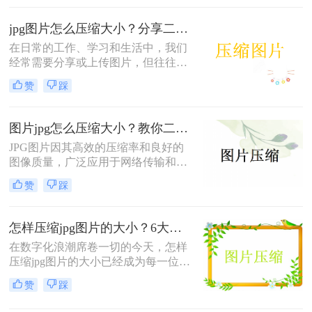
便。那么jpg图片太大怎么压缩呢？本
文将介绍四种有效的JPG图片压缩方
jpg图片怎么压缩大小？分享二种实用压缩方法！
法，帮助您轻松减小图片大小，同时
保持较好的图片质量。
在日常的工作、学习和生活中，我们
经常需要分享或上传图片，但往往遇
到图片文件过大导致传输速度慢、占
赞
踩
用存储空间多等问题。JPG（Joint
Photographic Experts Group）格式因其
高压缩比和良好的图像质量成为了广
图片jpg怎么压缩大小？教你二种简单实用的方法！
泛使用的图片格式之一。那么jpg图片
JPG图片因其高效的压缩率和良好的
怎么压缩大小呢？本文将详细介绍几
图像质量，广泛应用于网络传输和存
种有效压缩JPG图片大小的方法，帮
储。然而，有时我们需要进一步压缩
助你在保持图片质量的同时减少文件
赞
踩
JPG图片的大小，以满足特定的上
大小。
传、分享或存储需求。那么图片jpg怎
么压缩大小呢？本文将介绍两种JPG
怎样压缩jpg图片的大小？6大实战方法，让你的图片"瘦身"成功！
图片压缩方法。
在数字化浪潮席卷一切的今天，怎样
压缩jpg图片的大小已经成为每一位职
场人、摄影师、新媒体运营者乃至普
赞
踩
通用户都必须掌握的核心技能。一张
高清JPG动辄5MB、10MB，上传受