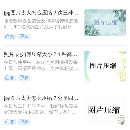
享。那么怎么样压缩jpg图片的大小
呢？本文将介绍两种常用的JPG图片
jpg图片太大怎么压缩？这三种压缩方法一定要学会！
压缩方法。
随着数码设备的普及和网络传输的便
利，JPG格式的图片成为了我们日常
生活中最常见的一种图片格式。然
赞
踩
而，有时我们可能会遇到JPG图片文
件过大，导致上传、发送或存储困难
的问题。这时，我们就需要对JPG图
照片jpg如何压缩大小？4 种高效方法，平衡画质与体积！
片进行压缩。那么jpg图片太大怎么压
在日常使用中，JPG 照片因拍摄设备
缩呢？本文将介绍几种有效的JPG图
升级、高清画质需求，文件体积动辄
片压缩方法，帮助您轻松解决图片过
几 MB，不仅占用手机、电脑存储空
大的问题。
赞
踩
间，还会导致网络传输卡顿、平台上
传受限（如证件照、电商主图、网站
配图）。掌握照片 JPG 如何压缩大小
jpg图片太大怎么压缩？分享四种实用方法！
的有效方法，既能大幅减小文件体
积，又能最大程度保留画质，是普通
在日常工作和学习中，我们经常需要
用户、职场人士、内容创作者必备的
处理大量的JPG图片。然而，有时这
实用技能。
些图片的文件大小过大，不仅占用存
赞
踩
储空间，还可能在传输过程中造成不