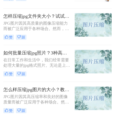
种简单实用的图片压缩方法。
怎样压缩jpg文件夹大小？试试这四种压缩工具！
JPG图片因其高质量的图像压缩能力
而被广泛应用于各种场合。然而，当
JPG文件数量增多，文件夹大小也会
赞
踩
变得庞大，这可能会给存储和传输带
来不便。那么怎样压缩jpg文件夹大小
呢？本文将介绍四种实用的JPG文件
如何批量压缩jpg照片？3种高效方法详解！
夹压缩方法，帮助您轻松减小JPG文
在日常工作和生活中，我们经常需要
件夹的大小。
处理大量的jpg格式照片。无论是上传
网站、发送邮件还是节省存储空间，
赞
踩
掌握如何批量压缩jpg照片都是一项非
常实用的技能。作为一名从事数字图
像处理多年的专业人士，我将结合实
怎么样压缩jpg图片的大小？教你二个实用方法！
际经验，为大家详细介绍几种可靠的
JPG图片因其高压缩率和良好的图像
批量压缩方法。
质量而被广泛应用于各种场合。然
而，有时我们需要将JPG图片压缩到
赞
踩
更小的尺寸，以便于存储、传输或分