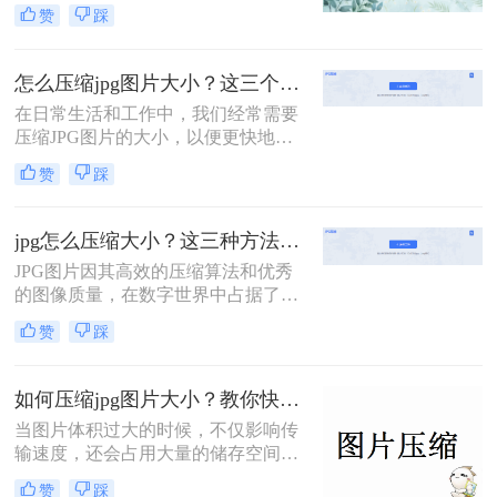
而，随着图片数量的增加，如何有效
赞
踩
地管理和存储这些图片成为了一个挑
战。JPG图片因其良好的压缩比和广
泛的兼容性而广受欢迎，但在某些情
怎么压缩jpg图片大小？这三个压缩方法可以帮助你！
况下，我们仍需要进一步压缩JPG图
在日常生活和工作中，我们经常需要
片的大小以节省存储空间或加快网络
压缩JPG图片的大小，以便更快地上
传输速度。那么如何压缩jpg图片的大
传、下载或在社交媒体上分享。那么
小呢？本文将介绍几种有效压缩JPG
赞
踩
怎么压缩jpg图片大小呢？本文将介绍
图片大小的方法。
三种有效的JPG图片压缩方法。
jpg怎么压缩大小？这三种方法可以做到！
JPG图片因其高效的压缩算法和优秀
的图像质量，在数字世界中占据了重
要地位。然而，有时我们可能需要进
赞
踩
一步压缩JPG图片的大小，以满足特
定的存储或传输需求。那么jpg怎么压
缩大小呢？本文将介绍三种JPG图片
如何压缩jpg图片大小？教你快速完成jpg压缩大小！
压缩的方法。
当图片体积过大的时候，不仅影响传
输速度，还会占用大量的储存空间。
如何压缩jpg图片大小呢？下面教你一
赞
踩