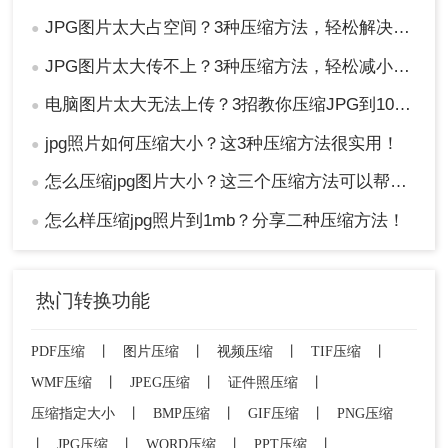
JPG图片太大占空间？3种压缩方法，轻松解决！！
●
JPG图片太大传不上？3种压缩方法，轻松减小文件大小！！
●
电脑图片太大无法上传？3招教你压缩JPG到100K以下！
●
jpg照片如何压缩大小？这3种压缩方法很实用！
●
怎么压缩jpg图片大小？这三个压缩方法可以帮助你！
●
怎么样压缩jpg照片到1mb？分享二种压缩方法！
●
热门转换功能
PDF压缩
丨
图片压缩
丨
视频压缩
丨
TIF压缩
丨
WMF压缩
丨
JPEG压缩
丨
证件照压缩
丨
压缩指定大小
丨
BMP压缩
丨
GIF压缩
丨
PNG压缩
丨
JPG压缩
丨
WORD压缩
丨
PPT压缩
丨