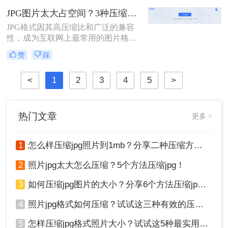
限、发送失败、网页加载缓慢……这
JPG图片太大占空间？3种压缩方法，轻松解决！！
些痛点无一不在提醒我们：学会怎样
压缩jpg图片的大小，不是可选项，而
JPG格式因其高压缩比和广泛的兼容
是必选项。
性，成为互联网上最常用的图片格式
之一。然而，有时为了节省存储空间
赞
踩
或加快网页加载速度，我们需要对
JPG图片进行进一步的压缩。那么jpg
<
1
2
3
4
5
>
格式如何压缩呢？本文将介绍三种
JPG格式图片压缩方法。
热门文章
更多 >
1
怎么样压缩jpg照片到1mb？分享二种压缩方法！
2
照片jpg太大怎么压缩？5个方法压缩jpg！
3
如何压缩jpg图片的大小？分享6个方法压缩jpg！
4
照片jpg格式如何压缩？试试这三种有效的压缩方法！
5
怎样压缩jpg格式照片大小？试试这5种最实用的JPG压缩方法！