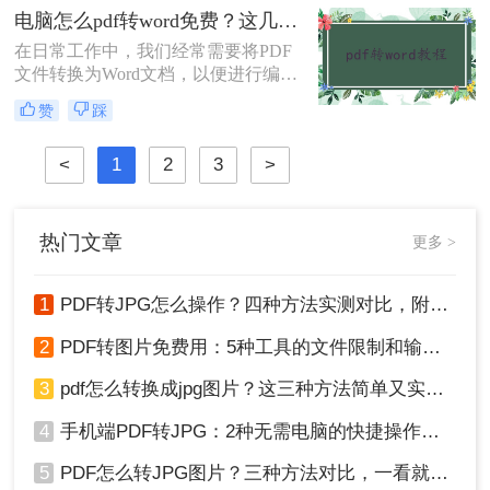
报告里的核心观点。但不少人都踩过
电脑怎么pdf转word免费？这几个转换方法快来看看！
坑：转换后格式错乱、表格错位，甚
在日常工作中，我们经常需要将PDF
至文字丢失，原本想省时间，结果反
文件转换为Word文档，以便进行编辑
而花更多精力返工
或进一步处理。虽然市面上有许多专
赞
踩
业的软件和服务可以实现这一转换，
但并不是所有的工具都免费且易于使
<
1
2
3
>
用。那么电脑怎么pdf转word免费呢？
本文将介绍三种在电脑上免费将PDF
转换为Word文档的方法。
热门文章
更多 >
1
PDF转JPG怎么操作？四种方法实测对比，附各场景最优选！
2
PDF转图片免费用：5种工具的文件限制和输出质量对比！
3
pdf怎么转换成jpg图片？这三种方法简单又实用！
4
手机端PDF转JPG：2种无需电脑的快捷操作流程！
5
PDF怎么转JPG图片？三种方法对比，一看就懂！