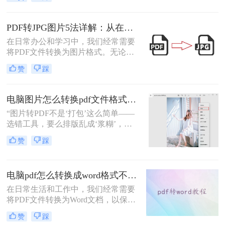
PDF格式的报告、课件、素材转为可
编辑的PPT，是提升工作效率的高频
需求。但多数人在寻找免费转换方法
PDF转JPG图片5法详解：从在线工具到桌面端全路径对比！
时，要么遭遇操作繁琐的困境，要么
在日常办公和学习中，我们经常需要
面临转换后格式错乱、信息丢失的问
将PDF文件转换为图片格式。无论是
题，甚至担心文件隐私泄露
为了方便分享、嵌入演示文稿，还是
赞
踩
为了保护文档内容不被随意编辑，掌
握怎么把PDF转成图片都是一项非常
实用的技能。本文将详细介绍5种经
电脑图片怎么转换pdf文件格式？4个常用有效方法，高清又好用！
过验证的有效方法，帮助您根据不同
“图片转PDF不是‘打包’这么简单——
场景选择最适合的解决方案。
选错工具，要么排版乱成‘浆糊’，要
么画质糊到‘亲妈不认’。”那么电脑图
赞
踩
片怎么转换pdf文件格式呢？作为深耕
办公软件测评多年的博主，我测试了
10+款工具，筛选出4个完全免费且真
电脑pdf怎么转换成word格式不变？分享4种方法轻松实现！
实有效的方法，覆盖不同场景需求，
看完直接解决你的“转格式焦虑”！
在日常生活和工作中，我们经常需要
将PDF文件转换为Word文档，以保留
原始格式并方便编辑。然而，很多转
赞
踩
换工具在转换过程中往往无法完全保