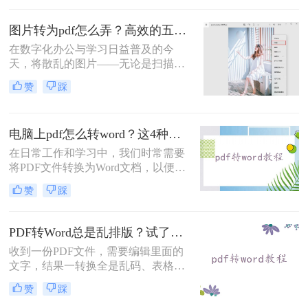
留PDF的原始格式，导致转换后的
Word文档格式混乱。那么电脑pdf怎
图片转为pdf怎么弄？高效的五大方法详解！
么转换成word格式不变呢？为了解决
在数字化办公与学习日益普及的今
这一问题，本文将介绍四种实用的方
天，将散乱的图片——无论是扫描的
法，帮助你在电脑上将PDF转换为
文档、手机拍摄的笔记，还是珍贵的
Word，同时保持格式不变。
赞
踩
照片——整合成一个统一的PDF文
件，已成为我们日常工作中的常见需
求。PDF格式因其跨平台、格式固
电脑上pdf怎么转word？这4种转换方法快来看！
定、易于传输和打印的优点，成为了
文档分发的标准格式。然而，面对网
在日常工作和学习中，我们时常需要
络上琳琅满目的工具和方法，许多人
将PDF文件转换为Word文档，以便于
感到无所适从。那么图片转为pdf怎么
编辑和分享。PDF格式因其在不同设
赞
踩
弄呢？
备上保持一致性的优势而广受欢迎，
但其编辑限制也让很多人在需要修改
文档内容时感到不便。那么电脑上pdf
PDF转Word总是乱排版？试了好几个办法，这几个真的能用！
怎么转word呢？本文将详细介绍几种
收到一份PDF文件，需要编辑里面的
将电脑上的PDF文件转换为Word文档
文字，结果一转换全是乱码、表格错
的方法，帮助你轻松完成转换。
位、图片跑偏——这种糟心事估计不
赞
踩
少人都遇到过。其实pdf怎么转换成