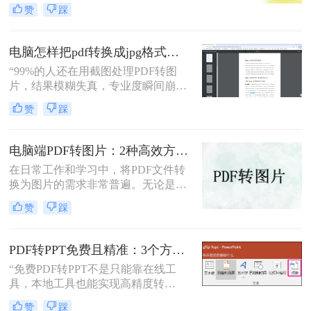
有时候，我们可能需要将PDF文件中
赞
踩
的图片转换成JPG格式，以便在不同
的场合中使用。下面是一篇关于手机
怎么把pdf图片转换成jpg的文章，希
电脑怎样把pdf转换成jpg格式的图片？三大高效方法，精准保真一看就会！
望对您有所帮助。
“99%的人还在用截图处理PDF转图
片，结果模糊失真，专业度瞬间崩
塌。”作为一名深耕电脑办公软件测
赞
踩
评多年的博主，小编每天都在与各种
文档格式打交道。我深知，对于职场
办公人群和自媒体创作者而言，将一
电脑端PDF转图片：2种高效方法的详细操作和参数配置!
份精心制作的PDF报告、产品手册或
在日常工作和学习中，将PDF文件转
设计稿，精准无误地转换为JPG图
换为图片的需求非常普遍。无论是为
片，是嵌入PPT、上传网站或进行二
了方便分享、展示还是进一步处理，
次编辑的常见刚需。
赞
踩
掌握几种高效的PDF转图片方法都是
非常有用的。那么电脑上怎么把pdf转
图片呢？本文将详细介绍两种常见的
PDF转PPT免费且精准：3个方法的转换精度和避坑指南！
电脑上PDF转图片方法，帮助用户轻
“免费PDF转PPT不是只能靠在线工
松完成文件格式转换。
具，本地工具也能实现高精度转
换”在职场办公与自媒体创作中，将
赞
踩