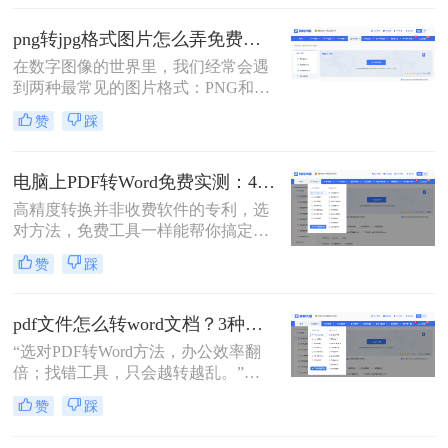
word这个问题，并不是某一个工具就
能通杀所有情况的，关键得看你手里
png转jpg格式图片怎么弄免费？2025最新方法详解！
的PDF是什么类型、要转几个文件、
对排版要求高不高。本文就按不同场
在数字图像的世界里，我们经常会遇
景，把我自己实际用过、觉得靠谱的
到两种最常见的图片格式：PNG和
几种方法整理出来，包括在线直接
JPG。PNG以其无损压缩和支持透明
赞
踩
转、批量处理、以及对排版要求高时
背景的特性，深受设计师和需要高保
该怎么操作，看完你就知道该选哪个
真图像用户的喜爱。而JPG则以其高
了。
效的压缩能力，在保证可接受画质的
电脑上PDF转Word免费实测：4个方案的转换效果和注意事项！
前提下，将文件体积大幅缩小，成为
高精度转换并非收费软件的专利，选
网页发布、社交媒体分享和日常存储
对方法，免费工具一样能帮你搞定复
的首选。因此，将PNG转换为JPG的
杂排版。“免费的工具转换效果肯定
需求变得十分普遍——或许是为了减
赞
踩
很差吧？”这是我作为办公软件测评
小文件体积以便更快地上传和加载，
博主最常听到的误解。许多职场人在
或许是因为目标平台不支持PNG的透
处理pdf转word时，往往陷入“收费软
明特性。
pdf文件怎么转word文档？3种常用方法详解，精准转换不返工！
件太贵，免费工具怕坑”的两难境
“选对PDF转Word方法，办公效率翻
地。那么电脑上怎么把pdf转成word免
倍；找错工具，只会越转越乱。”在
费呢？
职场办公与自媒体创作场景中，PDF
赞
踩
转Word是高频需求——可能是修改项
目报告中的数据，也可能是提取行业